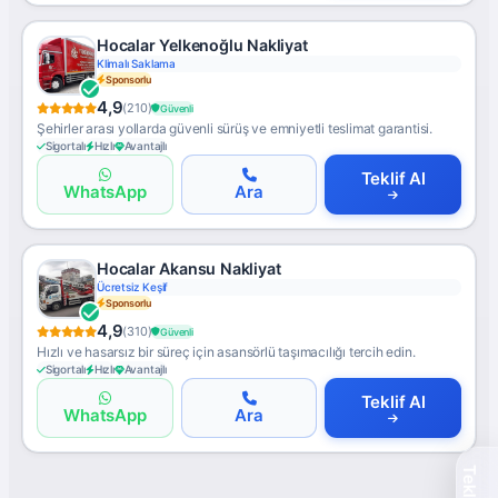
Hocalar Yelkenoğlu Nakliyat
Klimalı Saklama
Sponsorlu
4,9
(210)
Güvenli
Şehirler arası yollarda güvenli sürüş ve emniyetli teslimat garantisi.
Sigortalı
Hızlı
Avantajlı
Teklif Al
WhatsApp
Ara
Hocalar Akansu Nakliyat
Ücretsiz Keşif
Sponsorlu
4,9
(310)
Güvenli
Hızlı ve hasarsız bir süreç için asansörlü taşımacılığı tercih edin.
Sigortalı
Hızlı
Avantajlı
Teklif Al
WhatsApp
Ara