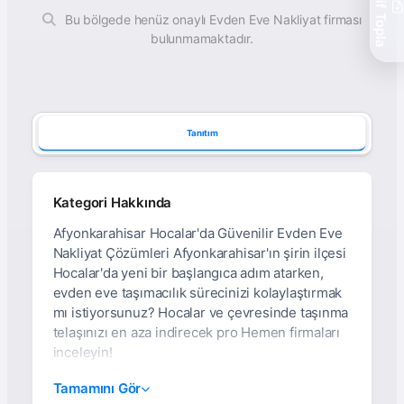
Teklif Topla
Bu bölgede henüz onaylı Evden Eve Nakliyat firması
bulunmamaktadır.
Tanıtım
Kategori Hakkında
Afyonkarahisar Hocalar'da Güvenilir Evden Eve
Nakliyat Çözümleri Afyonkarahisar'ın şirin ilçesi
Hocalar'da yeni bir başlangıca adım atarken,
evden eve taşımacılık sürecinizi kolaylaştırmak
mı istiyorsunuz? Hocalar ve çevresinde taşınma
telaşınızı en aza indirecek pro Hemen firmaları
inceleyin!
Afyonkarahisar Hocalar
Tamamını Gör