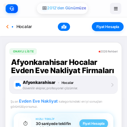
📅
2012'den Günümüze
Hocalar
Fiyat Hesapla
ONAYLI LISTE
2026 Rehberi
Afyonkarahisar Hocalar
Evden Eve Nakliyat Firmaları
Afyonkarahisar
•
Hocalar
Güvenilir ekipler, profesyonel çözümler.
Evden Eve Nakliyat
Şu an
kategorisindeki en iyi sonuçları
görüntülüyorsunuz.
HIZLI TEKLIF
⏱️
30 saniyede teklifin
Fiyat Hesapla