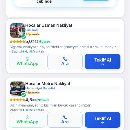
cebinde
Hocalar Uzman Nakliyat
Hızlı Teklif
Sponsorlu
5,0
(142)
Güvenli
Sigortalı nakliyatın Kayseri'deki değişmeyen adresi olarak buradayız.
Sigortalı
Hızlı
Avantajlı
Teklif Al
WhatsApp
Ara
Hocalar Metro Nakliyat
Memnuniyet Garantisi
Sponsorlu
4,8
(96)
Güvenli
Sizin memnuniyetiniz bizim en büyük kazancımızdır.
Sigortalı
Hızlı
Avantajlı
Teklif Al
WhatsApp
Ara