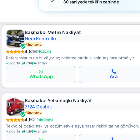
30 saniyede teklifin cebinde
Başmakçı Metro Nakliyat
Nem Kontrollü
Sponsorlu
4,8
(96)
Güvenli
Referanslarımızla büyüyoruz; binlerce mutlu ailenin taşınma ortağıyız.
Sigortalı
Hızlı
Avantajlı
WhatsApp
Ara
Başmakçı Yelkenoğlu Nakliyat
7/24 Destek
Sponsorlu
4,9
(210)
Güvenli
Teknoloji odaklı nakliye çözümleriyle eşya hasar riskini tarihe gömüyoru
Sigortalı
Hızlı
Avantajlı