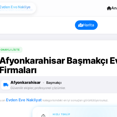
Evden Eve Nakliye
An
Harita
ONAYLI LISTE
Afyonkarahisar Başmakçı E
Firmaları
Afyonkarahisar
•
Başmakçı
Güvenilir ekipler, profesyonel çözümler.
Evden Eve Nakliyat
u an
kategorisindeki en iyi sonuçları görüntülüyorsunuz.
HIZLI TEKLIF
⏱️