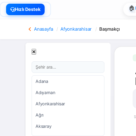
🏠
Hızlı Destek
Anasayfa
Afyonkarahisar
Başmakçı
Adana
Adıyaman
Afyonkarahisar
Ağrı
Ş
Aksaray