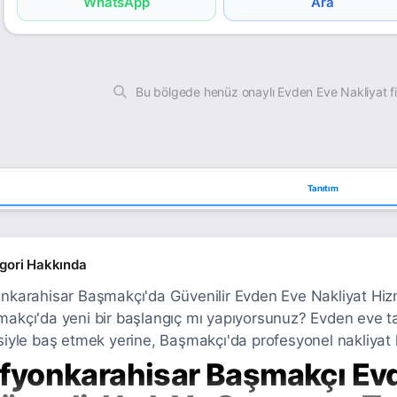
WhatsApp
Ara
Bu bölgede henüz onaylı Evden Eve Nakliyat f
Tanıtım
gori Hakkında
nkarahisar Başmakçı'da Güvenilir Evden Eve Nakliyat Hizmet
akçı'da yeni bir başlangıç mı yapıyorsunuz? Evden eve ta
siyle baş etmek yerine, Başmakçı'da profesyonel nakliyat 
fyonkarahisar Başmakçı Evd