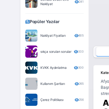
241
Nakliyat
Erzurum
Eskişehir
Popüler Yazılar
Gaziantep
Giresun
Nakliyat Fiyatları
805
Gümüşhane
sıkça sorulan sorular
333
Hakkari
Hatay
KVKK Aydınlatma
300
Iğdır
Kate
Isparta
Afyo
Kullanım Şartları
265
Başm
İstanbul
stre
İzmir
Çerez Politikası
256
A
Kahramanmaraş