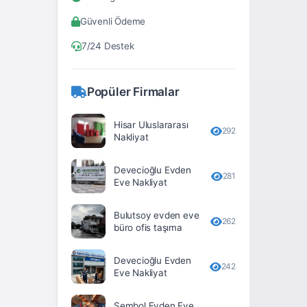
Bitlis
Güvenli Ödeme
Bolu
7/24 Destek
Burdur
Bursa
Popüler Firmalar
Çanakkale
Hisar Uluslararası
Çankırı
292
Nakliyat
Çorum
Devecioğlu Evden
281
Denizli
Eve Nakliyat
Diyarbakır
Bulutsoy evden eve
262
büro ofis taşıma
Düzce
Edirne
Devecioğlu Evden
242
Eve Nakliyat
Elâzığ
Erzincan
Sembol Evden Eve