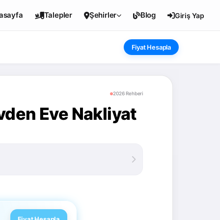
asayfa
Talepler
Şehirler
Blog
Giriş Yap
Fiyat Hesapla
2026 Rehberi
vden Eve Nakliyat
Fiyat Hesapla