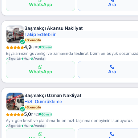
WhatsApp
Ara
Başmakçı Akansu Nakliyat
Takip Edilebilir
Sponsorlu
4,9
(310)
Güvenli
Eşyalarınızın güvenliği ve zamanında teslimat bizim en büyük sözümüzd
Sigortalı
Hızlı
Avantajlı
WhatsApp
Ara
Başmakçı Uzman Nakliyat
Hızlı Gümrükleme
Sponsorlu
5,0
(142)
Güvenli
Aynı gün keşif ve planlama ile en hızlı taşınma deneyimini sunuyoruz.
Sigortalı
Hızlı
Avantajlı