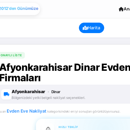
Evden Eve Nakliye
An
Harita
ONAYLI LISTE
Afyonkarahisar Dinar Evden
Firmaları
Afyonkarahisar
•
Dinar
Bölgenizdeki yetki belgeli nakliyat seçenekleri.
Evden Eve Nakliyat
u an
kategorisindeki en iyi sonuçları görüntülüyorsunuz.
HIZLI TEKLIF
⏱️