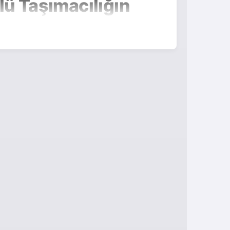
lü Taşımacılığın
taşımak gibi bir planınız varsa, doğru
 ve %100 müşteri memnuniyeti odaklı hizmet
evresinde nakliyat hizmeti alırken nelere
ajlarından neden bizi tercih etmeniz gerektiğine
, taşınması, yeni evde yerleştirilmesi gibi
ir ilçede, profesyonel bir nakliyat firmasıyla
m sunar.
ra cevap verecek geniş bir hizmet yelpazesi