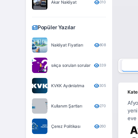
Akar Nakliyat
310
Erzurum
Eskişehir
Popüler Yazılar
Gaziantep
Giresun
Nakliyat Fiyatları
808
Gümüşhane
sıkça sorulan sorular
339
Hakkari
Hatay
KVKK Aydınlatma
305
Iğdır
Kate
Isparta
Afyo
Kullanım Şartları
270
yeni
İstanbul
eve 
İzmir
Çerez Politikası
260
A
Kahramanmaraş