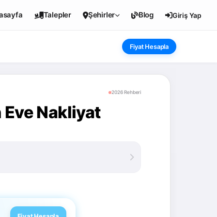
asayfa
Talepler
Şehirler
Blog
Giriş Yap
Fiyat Hesapla
2026 Rehberi
 Eve Nakliyat
Fiyat Hesapla