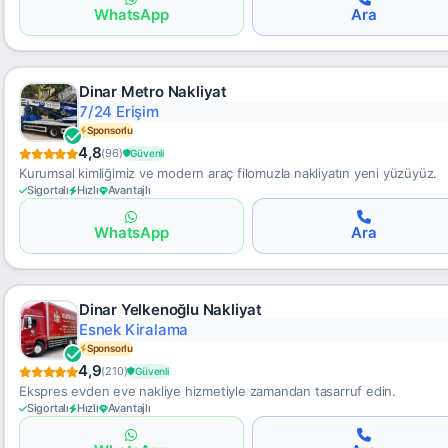
WhatsApp
Ara
Dinar Metro Nakliyat
Hava & Deniz Kargo
Sponsorlu
4,8
(96)
Güvenli
Kurumsal kimliğimiz ve modern araç filomuzla nakliyatın yeni yüzüyüz.
Sigortalı
Hızlı
Avantajlı
WhatsApp
Ara
Dinar Yelkenoğlu Nakliyat
Güvenli Taşıma
Sponsorlu
4,9
(210)
Güvenli
Ekspres evden eve nakliye hizmetiyle zamandan tasarruf edin.
Sigortalı
Hızlı
Avantajlı