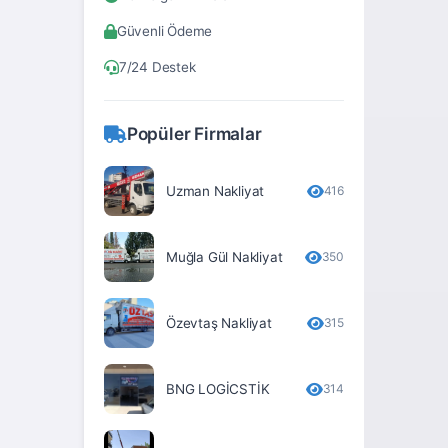
Bitlis
Güvenli Ödeme
Bolu
7/24 Destek
Burdur
Bursa
Popüler Firmalar
Çanakkale
Çankırı
Uzman Nakliyat
416
Çorum
Muğla Gül Nakliyat
350
Denizli
Diyarbakır
Özevtaş Nakliyat
315
Düzce
Edirne
BNG LOGİCSTİK
314
Elâzığ
Erzincan