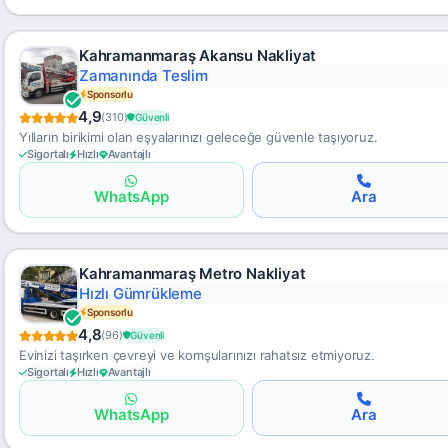
Kahramanmaraş Akansu Nakliyat
Hızlı Teklif
Sponsorlu
4,9
(310)
Güvenli
Yılların birikimi olan eşyalarınızı geleceğe güvenle taşıyoruz.
Sigortalı
Hızlı
Avantajlı
WhatsApp
Ara
Kahramanmaraş Metro Nakliyat
Şeffaf Fiyat
Sponsorlu
4,8
(96)
Güvenli
Evinizi taşırken çevreyi ve komşularınızı rahatsız etmiyoruz.
Sigortalı
Hızlı
Avantajlı
WhatsApp
Ara