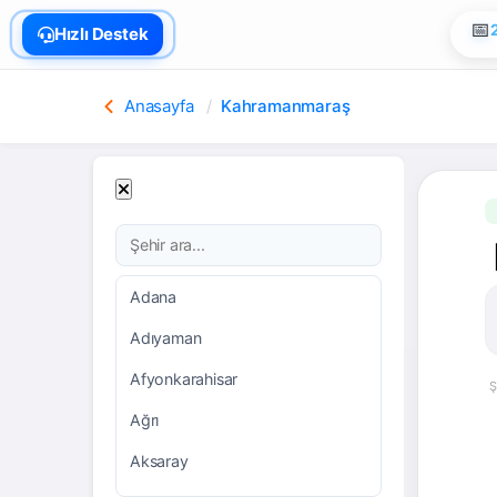
🏠
Hızlı Destek
📅
Anasayfa
Kahramanmaraş
Adana
Adıyaman
Afyonkarahisar
Ş
Ağrı
Aksaray