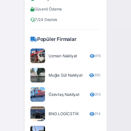
Bitlis
Güvenli Ödeme
Bolu
7/24 Destek
Burdur
Bursa
Popüler Firmalar
Çanakkale
Çankırı
Uzman Nakliyat
416
Çorum
Muğla Gül Nakliyat
350
Denizli
Diyarbakır
Özevtaş Nakliyat
315
Düzce
Edirne
BNG LOGİCSTİK
314
Elâzığ
Erzincan