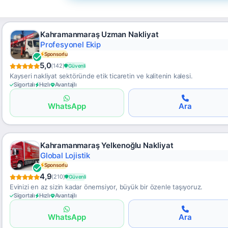
Kahramanmaraş Uzman Nakliyat
Esnek Kiralama
Sponsorlu
5,0
(142)
Güvenli
Kayseri nakliyat sektöründe etik ticaretin ve kalitenin kalesi.
Sigortalı
Hızlı
Avantajlı
WhatsApp
Ara
Kahramanmaraş Yelkenoğlu Nakliyat
Gümrük Destekli
Sponsorlu
4,9
(210)
Güvenli
Evinizi en az sizin kadar önemsiyor, büyük bir özenle taşıyoruz.
Sigortalı
Hızlı
Avantajlı
WhatsApp
Ara