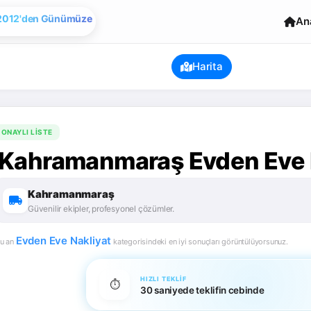
Evden Eve Nakliye
An
2012'den Günümüze
Harita
ONAYLI LISTE
Kahramanmaraş Evden Eve N
Kahramanmaraş
Güvenilir ekipler, profesyonel çözümler.
Evden Eve Nakliyat
u an
kategorisindeki en iyi sonuçları görüntülüyorsunuz.
HIZLI TEKLIF
⏱️
30 saniyede teklifin cebinde