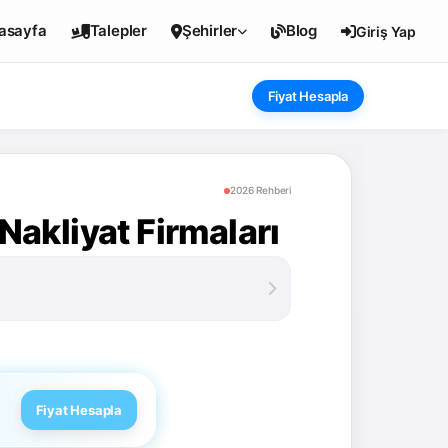
asayfa
Talepler
Şehirler
Blog
Giriş Yap
Fiyat Hesapla
2026 Rehberi
akliyat Firmaları
Fiyat Hesapla