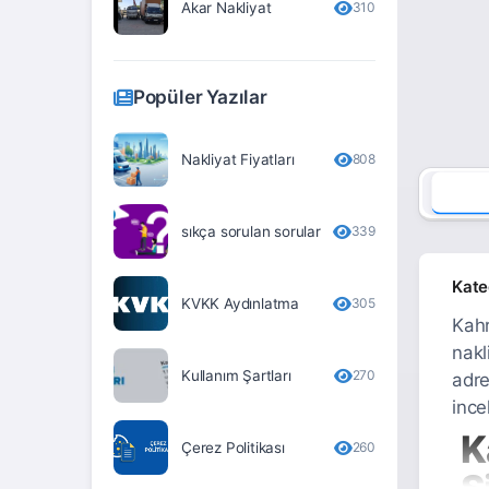
Akar Nakliyat
310
Erzurum
Eskişehir
Popüler Yazılar
Gaziantep
Giresun
Nakliyat Fiyatları
808
Gümüşhane
sıkça sorulan sorular
339
Hakkari
Hatay
Kate
KVKK Aydınlatma
305
Iğdır
Kahr
nakl
Isparta
Kullanım Şartları
270
adre
İstanbul
ince
K
İzmir
Çerez Politikası
260
S
Kahramanmaraş