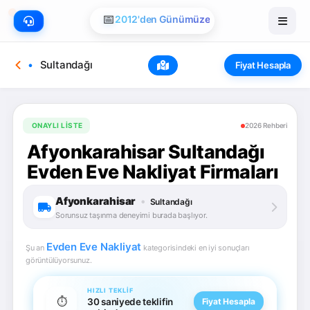
📅
2012'den Günümüze
Sultandağı
Fiyat Hesapla
ONAYLI LISTE
2026 Rehberi
Afyonkarahisar Sultandağı
Evden Eve Nakliyat Firmaları
Afyonkarahisar
•
Sultandağı
Sorunsuz taşınma deneyimi burada başlıyor.
Evden Eve Nakliyat
Şu an
kategorisindeki en iyi sonuçları
görüntülüyorsunuz.
HIZLI TEKLIF
⏱️
30 saniyede teklifin
Fiyat Hesapla