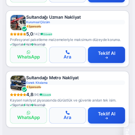
Sultandağı Uzman Nakliyat
Kurumsal Çözüm
Sponsorlu
5,0
(142)
Güvenli
Profesyonel paketleme malzemeleriyle maksimum düzeyde koruma.
Sigortalı
Hızlı
Avantajlı
Teklif Al
WhatsApp
Ara
Sultandağı Metro Nakliyat
Esnek Kiralama
Sponsorlu
4,8
(96)
Güvenli
Kayseri nakliyat piyasasında dürüstlük ve güvenle anılan tek isim.
Sigortalı
Hızlı
Avantajlı
Teklif Al
WhatsApp
Ara