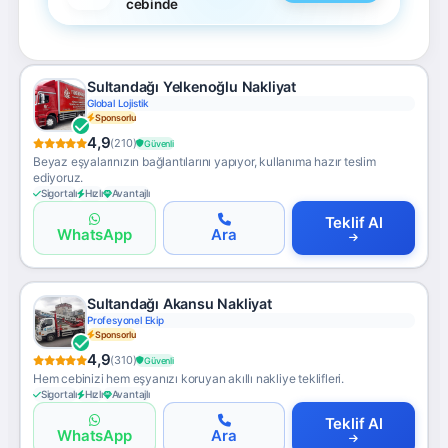
cebinde
Sultandağı Yelkenoğlu Nakliyat
Global Lojistik
Sponsorlu
4,9
(210)
Güvenli
Beyaz eşyalarınızın bağlantılarını yapıyor, kullanıma hazır teslim
ediyoruz.
Sigortalı
Hızlı
Avantajlı
Teklif Al
WhatsApp
Ara
Sultandağı Akansu Nakliyat
Profesyonel Ekip
Sponsorlu
4,9
(310)
Güvenli
Hem cebinizi hem eşyanızı koruyan akıllı nakliye teklifleri.
Sigortalı
Hızlı
Avantajlı
Teklif Al
WhatsApp
Ara