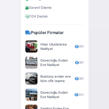
Bitlis
Güvenli Ödeme
Bolu
7/24 Destek
Burdur
Bursa
Popüler Firmalar
Çanakkale
Hisar Uluslararası
Çankırı
292
Nakliyat
Çorum
Devecioğlu Evden
281
Denizli
Eve Nakliyat
Diyarbakır
Bulutsoy evden eve
262
büro ofis taşıma
Düzce
Edirne
Devecioğlu Evden
242
Eve Nakliyat
Elâzığ
Erzincan
Sembol Evden Eve