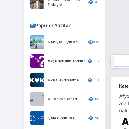
241
Nakliyat
Erzurum
Eskişehir
Popüler Yazılar
Gaziantep
Giresun
Nakliyat Fiyatları
805
Gümüşhane
sıkça sorulan sorular
333
Hakkari
Hatay
KVKK Aydınlatma
300
Iğdır
Kate
Isparta
Afyo
Kullanım Şartları
265
atar
İstanbul
nakl
İzmir
Çerez Politikası
256
A
Kahramanmaraş