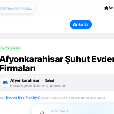
Evden Eve Nakliye
An
Harita
ONAYLI LISTE
Afyonkarahisar Şuhut Evden
Firmaları
Afyonkarahisar
•
Şuhut
Hassas taşımacılık için en iyi alternatifler.
Evden Eve Nakliyat
u an
kategorisindeki en iyi sonuçları görüntülüyorsunuz.
HIZLI TEKLIF
⏱️