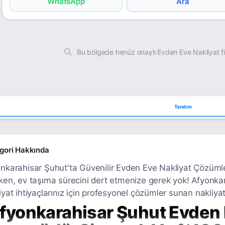
WhatsApp
Ara
Bu bölgede henüz onaylı Evden Eve Nakliyat f
Tanıtım
gori Hakkında
nkarahisar Şuhut'ta Güvenilir Evden Eve Nakliyat Çözümle
ken, ev taşıma sürecini dert etmenize gerek yok! Afyonkar
iyat ihtiyaçlarınız için profesyonel çözümler sunan nakliyat
fyonkarahisar Şuhut Evden 