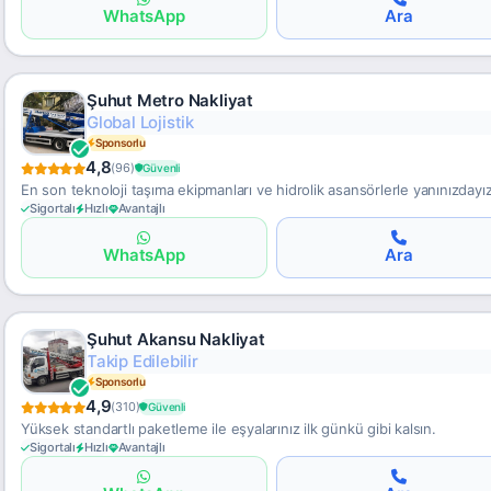
WhatsApp
Ara
Şuhut Metro Nakliyat
Hassas Taşımacılık
Sponsorlu
4,8
(96)
Güvenli
En son teknoloji taşıma ekipmanları ve hidrolik asansörlerle yanınızdayız
Sigortalı
Hızlı
Avantajlı
WhatsApp
Ara
Şuhut Akansu Nakliyat
Hızlı Gümrükleme
Sponsorlu
4,9
(310)
Güvenli
Yüksek standartlı paketleme ile eşyalarınız ilk günkü gibi kalsın.
Sigortalı
Hızlı
Avantajlı