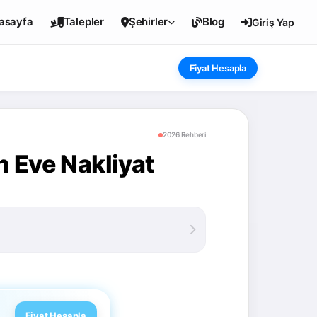
asayfa
Talepler
Şehirler
Blog
Giriş Yap
Fiyat Hesapla
2026 Rehberi
 Eve Nakliyat
Fiyat Hesapla