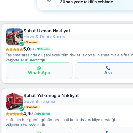
30 saniyede teklifin cebinde
Şuhut Uzman Nakliyat
7/24 Erişim
Sponsorlu
5,0
(142)
Güvenli
Taşınma sırasında oluşabilecek tüm riskleri sigortalı hizmetimizle sıfıra i
Sigortalı
Hızlı
Avantajlı
WhatsApp
Ara
Şuhut Yelkenoğlu Nakliyat
Gümrük Destekli
Sponsorlu
4,9
(210)
Güvenli
Haftanın her günü, günün her saati kesintisiz nakliye desteği.
Sigortalı
Hızlı
Avantajlı