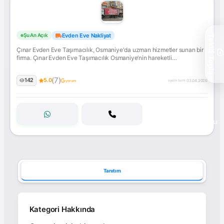
Çınar
Evden Eve Nakliyat
Şu An Açık
Teklif Topla
Evden
Çınar Evden Eve Taşımacılık, Osmaniye'da uzman hizmetler sunan bir
Eve
firma. Çınar Evden Eve Taşımacılık Osmaniye’nin hareketli
Taşımacılık
sokaklarında, Bahçelievler'den Rahime Hatun'a, Kurtuluş
Mahallesi'nden Dumlupınar'a kadar her köşesinde taşınma telaşına
(7)
142
5.0
şahit oluyoruz.... İletişime geçin!
03.04.2026
yorum
üyelik tarihi:
ONAYLI
Tanıtım
Kategori Hakkında