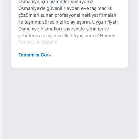
Osmaniye için hizmetler sunuyoruz.
Osmaniye’de güvenilir evden eve taşımacılık
çözümleri sunan profesyonel nakliyat firmaları
ile taşınma sürecinizi kolaylaştırın. Uygun fiyatlı
Osmaniye hizmetleri sayesinde şehir içi ve
şehirlerarası taşımacılık ihtiyaçlarınız? Hemen
firmaları inceleyin!
Osmaniye Evden Eve
Tamamını Gör
Nakliyat Hizmetleri |
Asansörlü, Sigortalı Ve
%100 Müşteri
Memnuniyeti
Osmaniye’de taşınmak ya da profesyonel
nakliyat hizmetleri almak isteyen herkes için
güvenilir ve kaliteli çözümler sunan firmalar
hızla artıyor. Evden eve nakliyat sektöründe;
hızlı teslimat, asansörlü taşımacılık, sigortalı
hizmet ve müşteri memnuniyetini esas alan