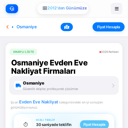
📅
2012'den Günümüze
Osmaniye
Fiyat Hesapla
ONAYLI LISTE
2026 Rehberi
Osmaniye Evden Eve
Nakliyat Firmaları
Osmaniye
Güvenilir ekipler, profesyonel çözümler.
Evden Eve Nakliyat
Şu an
kategorisindeki en iyi sonuçları
görüntülüyorsunuz.
HIZLI TEKLIF
⏱️
30 saniyede teklifin
Fiyat Hesapla