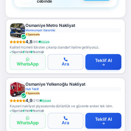
cebinde
Osmaniye Metro Nakliyat
Memnuniyet Garantisi
Sponsorlu
4,8
(96)
Güvenli
Kaliteli hizmeti lüksten çıkarıp standart haline getiriyoruz.
Sigortalı
Hızlı
Avantajlı
Teklif Al
WhatsApp
Ara
Osmaniye Yelkenoğlu Nakliyat
Hızlı Teklif
Sponsorlu
4,9
(210)
Güvenli
Kayseri nakliyat piyasasında dürüstlük ve güvenle anılan tek isim.
Sigortalı
Hızlı
Avantajlı
Teklif Al
WhatsApp
Ara