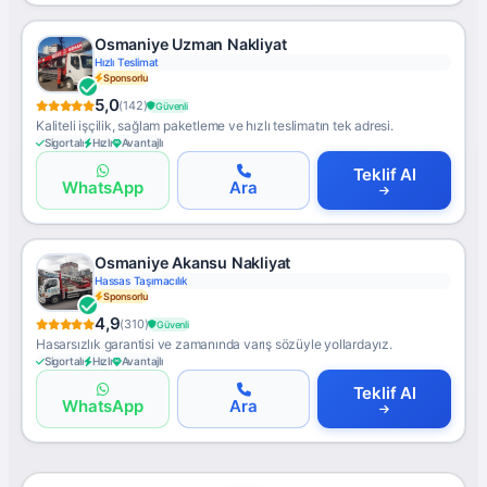
Osmaniye Uzman Nakliyat
Hızlı Teslimat
Sponsorlu
5,0
(142)
Güvenli
Kaliteli işçilik, sağlam paketleme ve hızlı teslimatın tek adresi.
Sigortalı
Hızlı
Avantajlı
Teklif Al
WhatsApp
Ara
Osmaniye Akansu Nakliyat
Hassas Taşımacılık
Sponsorlu
4,9
(310)
Güvenli
Hasarsızlık garantisi ve zamanında varış sözüyle yollardayız.
Sigortalı
Hızlı
Avantajlı
Teklif Al
WhatsApp
Ara