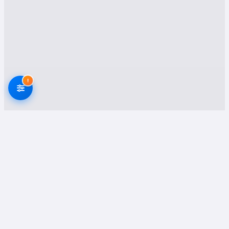
edilen nakliyat hizmetidir. Profesyonel ekipler,
eşyalarınızı özenle paketleyip, güvenli bir
şekilde yeni adresinize ulaştırır. Özellikle büyük
şehirlerden uzak şehirlerarası taşımalar ya da
şehir içi nakliyeler için yüksek kalite
standartlarına uygun nakliyat hizmeti sağlanır.
!
2. Ofis Taşımacılığı
Osmaniye işletmeleri için ofis taşımacılığı
hizmeti de büyük bir ihtiyaçtır. Kıymetli evraklar,
elektronik cihazlar ve mobilyalar, özel
ambalajlama sistemleri ile paketlenerek, iş
yerinizin yeni adresine zarar görmeden
taşınması sağlanır. Böylece iş sürekliliğiniz
kesintiye uğramaz.
3. Asansörlü Nakliyat
Evden Eve Nakliyat Firmaları
Onaylı Platform
Osmaniye’nin özellikle yüksek katlı binalarında