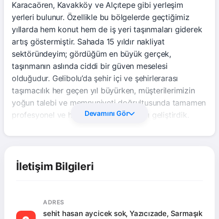
Karacaören, Kavakköy ve Alçıtepe gibi yerleşim
yerleri bulunur. Özellikle bu bölgelerde geçtiğimiz
yıllarda hem konut hem de iş yeri taşınmaları giderek
artış göstermiştir. Sahada 15 yıldır nakliyat
sektöründeyim; gördüğüm en büyük gerçek,
taşınmanın aslında ciddi bir güven meselesi
olduğudur. Gelibolu’da şehir içi ve şehirlerarası
taşımacılık her geçen yıl büyürken, müşterilerimizin
yoğun talebi ve memnuniyeti doğrultusunda tamamen
Devamını Gör
profesyonel ve hızlı bir hizmet anlayışı geliştirdik.
Gelibolu Ev Nak. olarak profesyonel kadromuz,
modern ekipmanlarımız ve %100 sigortalı taşımacılık
garantimizle Gelibolu’nun her mahallesine güvenilir
lojistik çözümler sunuyoruz. Taşınma sürecinizde
İletişim Bilgileri
stresinizi minimuma indirip, eşyalarınızı zarar
görmeden yeni adresinize zamanında teslim etmek en
büyük önceliğimiz. Sahada şunu gördüm ki; en çok
ADRES
değer verilen şey, işinin ehli ekip ve kullanılacak doğru
sehit hasan aycicek sok, Yazıcızade, Sarmaşık