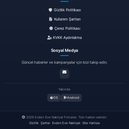
Her hizmette sahada müşterimizle birebir iletişim
Gizlilik Politikası
kurar, süreci bizzat takip ederim. Taşınma, sadece
Kullanım Şartları
eşyaların yer değiştirmesi değil, aynı zamanda güven
ve mutluluk ile gerçekleşmelidir.
Çerez Politikası
Güncel Hizmet Ve Fiyat Tablosu
KVKK Aydınlatma
(2025)
Sosyal Medya
Güncel haberler ve kampanyalar için bizi takip edin.
Hizmet
Açıklama
Evden
Eve Nakliyat
Kapsamlı ev taşıma hizmeti; paketleme,
Yakında:
(Şehir İçi)
yükleme, taşıma, boşaltma dahil.
iOS
Android
Evden Eve Nakliyat
Şehirlerarası taşıma; ekspertiz, ambalaj 
(Şehirler Arası)
sigorta dahil.
2026 Evden Eve Nakliyat Firmaları. Tüm hakları saklıdır.
Gizlilik
•
Şartlar
•
Evden Eve Nakliyat
•
Site Haritası
Ofis eşyalarının güvenli nakliyesi; masa,