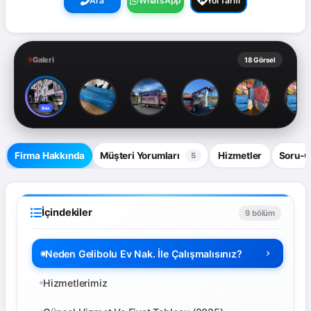
Ara
WhatsApp
Yol Tarifi
Galeri
18 Görsel
Gör
Firma Hakkında
Müşteri Yorumları
Hizmetler
Soru-
5
İçindekiler
9 bölüm
Neden Gelibolu Ev Nak. İle Çalışmalısınız?
Hizmetlerimiz