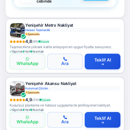
cebinde
Yenişehir Metro Nakliyat
Hassas Taşımacılık
Sponsorlu
4,8
(96)
Güvenli
Taşımacılıkta yüksek kalite anlayışını en uygun fiyatla sunuyoruz.
Sigortalı
Hızlı
Avantajlı
Teklif Al
WhatsApp
Ara
Yenişehir Akansu Nakliyat
Kurumsal Çözüm
Sponsorlu
4,9
(310)
Güvenli
Kusursuz planlama ve hatasız uygulama ile profesyonel nakliyat.
Sigortalı
Hızlı
Avantajlı
Teklif Al
WhatsApp
Ara