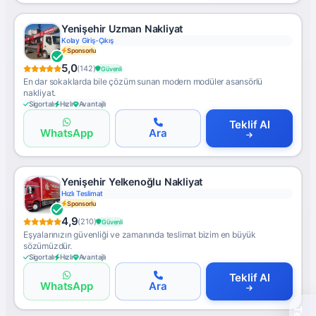
Yenişehir Uzman Nakliyat
Kolay Giriş-Çıkış
Sponsorlu
5,0
(142)
Güvenli
En dar sokaklarda bile çözüm sunan modern modüler asansörlü
nakliyat.
Sigortalı
Hızlı
Avantajlı
Teklif Al
WhatsApp
Ara
Yenişehir Yelkenoğlu Nakliyat
Hızlı Teslimat
Sponsorlu
4,9
(210)
Güvenli
Eşyalarınızın güvenliği ve zamanında teslimat bizim en büyük
sözümüzdür.
Sigortalı
Hızlı
Avantajlı
Teklif Al
WhatsApp
Ara