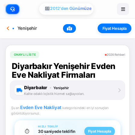
📅
2012'den Günümüze
Yenişehir
Fiyat Hesapla
ONAYLI LISTE
2026 Rehberi
Diyarbakır Yenişehir Evden
Eve Nakliyat Firmaları
Diyarbakır
•
Yenişehir
Kalite odaklı lojistik hizmet sağlayıcıları.
Evden Eve Nakliyat
Şu an
kategorisindeki en iyi sonuçları
görüntülüyorsunuz.
HIZLI TEKLIF
⏱️
30 saniyede teklifin
Fiyat Hesapla