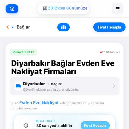
📅
2012'den Günümüze
Bağlar
Fiyat Hesapla
ONAYLI LISTE
2026 Rehberi
Diyarbakır Bağlar Evden Eve
Nakliyat Firmaları
Diyarbakır
•
Bağlar
Güvenilir ekipler, profesyonel çözümler.
Evden Eve Nakliyat
Şu an
kategorisindeki en iyi sonuçları
görüntülüyorsunuz.
HIZLI TEKLIF
⏱️
30 saniyede teklifin
Fiyat Hesapla