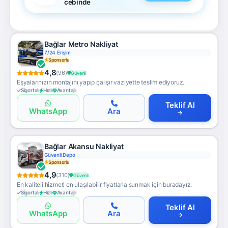
cebinde
Bağlar Metro Nakliyat
7/24 Erişim
Sponsorlu
4,8
(96)
Güvenli
Eşyalarınızın montajını yapıp çalışır vaziyette teslim ediyoruz.
Sigortalı
Hızlı
Avantajlı
Teklif Al
WhatsApp
Ara
Bağlar Akansu Nakliyat
Güvenli Depo
Sponsorlu
4,9
(310)
Güvenli
En kaliteli hizmeti en ulaşılabilir fiyatlarla sunmak için buradayız.
Sigortalı
Hızlı
Avantajlı
Teklif Al
WhatsApp
Ara