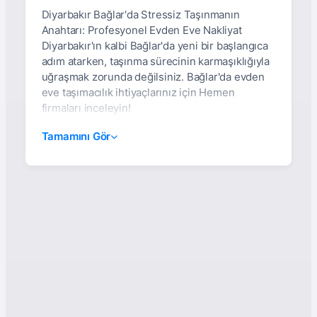
Diyarbakır Bağlar'da Stressiz Taşınmanın
Anahtarı: Profesyonel Evden Eve Nakliyat
Diyarbakır'ın kalbi Bağlar'da yeni bir başlangıca
adım atarken, taşınma sürecinin karmaşıklığıyla
uğraşmak zorunda değilsiniz. Bağlar'da evden
eve taşımacılık ihtiyaçlarınız için Hemen
firmaları inceleyin!
Diyarbakır Bağlar Evden
Tamamını Gör
Eve Nakliyat: Güvenli,
Asansörlü Ve Sigortalı
Taşımacılığın Adresi
Diyarbakır'ın kalbi Bağlar ilçesinde evden eve
nakliyat mı düşünüyorsunuz? Taşınma süreci,
hayatınızdaki önemli dönüm noktalarından
biridir ve bu süreçte doğru nakliyat firmasını
seçmek, stressiz ve sorunsuz bir geçişin
anahtarıdır. İşte bu noktada, Diyarbakır Bağlar
evden eve nakliyat şirketleri olarak biz,