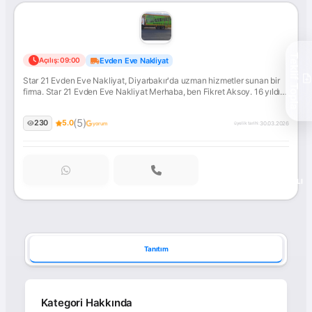
Star
Teklif Topla
Evden Eve Nakliyat
Açılış: 09:00
21
Star 21 Evden Eve Nakliyat, Diyarbakır'da uzman hizmetler sunan bir
Evden
firma. Star 21 Evden Eve Nakliyat Merhaba, ben Fikret Aksoy. 16 yıldır
Eve
nakliye sektöründe, özellikle de Bağlar/Diyarbakır bölgesinde hizmet
Nakliyat
veriyorum.... İletişime geçin!
(5)
230
5.0
30.03.2026
yorum
üyelik tarihi:
ONAYLI
Tanıtım
Kategori Hakkında