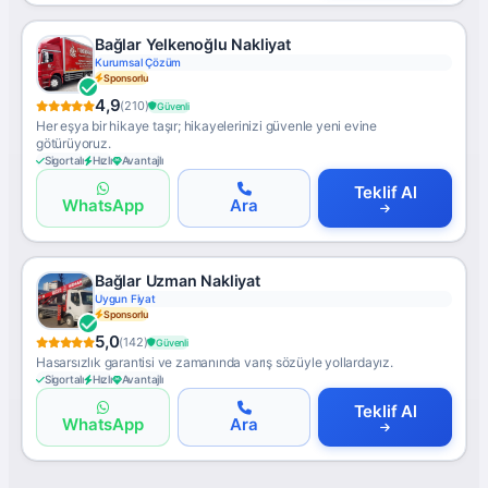
Bağlar Yelkenoğlu Nakliyat
Kurumsal Çözüm
Sponsorlu
4,9
(210)
Güvenli
Her eşya bir hikaye taşır; hikayelerinizi güvenle yeni evine
götürüyoruz.
Sigortalı
Hızlı
Avantajlı
Teklif Al
WhatsApp
Ara
Bağlar Uzman Nakliyat
Uygun Fiyat
Sponsorlu
5,0
(142)
Güvenli
Hasarsızlık garantisi ve zamanında varış sözüyle yollardayız.
Sigortalı
Hızlı
Avantajlı
Teklif Al
WhatsApp
Ara