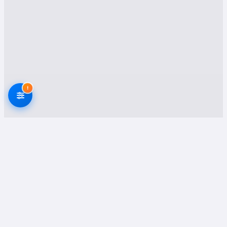
Asansörlü Nakliyat:
Bağlar'ın yüksek katlı
binalarında oturuyorsanız, asansörlü
nakliyat sizin için olmazsa olmaz bir
hizmettir. Eşyalarınızın güvenli ve hızlı bir
şekilde taşınmasını sağlayan asansörlü
nakliyat, hem zamandan tasarruf etmenizi
!
sağlar hem de eşyalarınızın zarar görme
riskini en aza indirir.
Sigortalı Nakliyat:
Taşınma sırasında
oluşabilecek olası risklere karşı
eşyalarınızın güvence altında olması,
huzurlu bir taşınma deneyimi için önemlidir.
Sigortalı nakliyat hizmetimiz sayesinde,
eşyalarınızın başına gelebilecek herhangi
Evden Eve Nakliyat Firmaları
Onaylı Platform