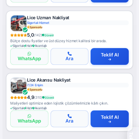
Lice Uzman Nakliyat
Sigortalı Hizmet
Sponsorlu
5,0
(142)
Güvenli
Bütçe dostu fiyatlar ve üst düzey hizmet kalitesi bir arada.
Sigortalı
Hızlı
Avantajlı
Teklif Al
WhatsApp
Ara
Lice Akansu Nakliyat
7/24 Erişim
Sponsorlu
4,9
(310)
Güvenli
Maliyetleri optimize eden lojistik çözümlerimizle kârlı çıkın.
Sigortalı
Hızlı
Avantajlı
Teklif Al
WhatsApp
Ara