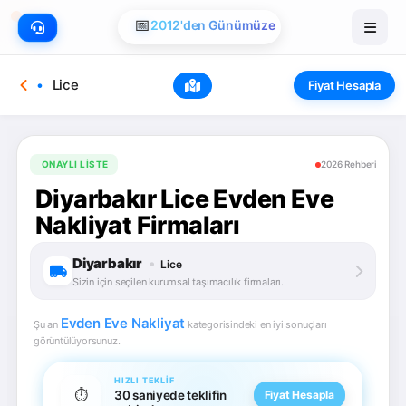
📅
2012'den Günümüze
Lice
Fiyat Hesapla
ONAYLI LISTE
2026 Rehberi
Diyarbakır Lice Evden Eve
Nakliyat Firmaları
Diyarbakır
•
Lice
Sizin için seçilen kurumsal taşımacılık firmaları.
Evden Eve Nakliyat
Şu an
kategorisindeki en iyi sonuçları
görüntülüyorsunuz.
HIZLI TEKLIF
⏱️
30 saniyede teklifin
Fiyat Hesapla