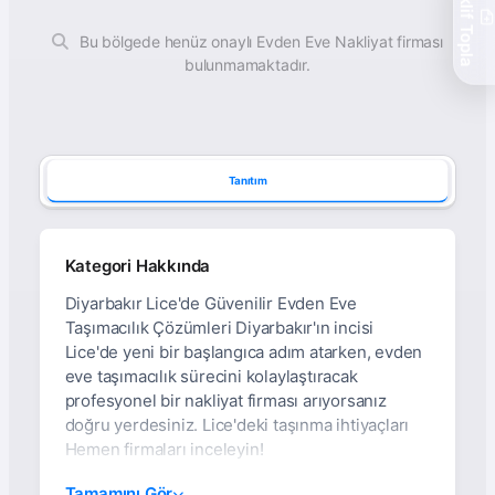
Teklif Topla
Bu bölgede henüz onaylı Evden Eve Nakliyat firması
bulunmamaktadır.
Tanıtım
Kategori Hakkında
Diyarbakır Lice'de Güvenilir Evden Eve
Taşımacılık Çözümleri Diyarbakır'ın incisi
Lice'de yeni bir başlangıca adım atarken, evden
eve taşımacılık sürecini kolaylaştıracak
profesyonel bir nakliyat firması arıyorsanız
doğru yerdesiniz. Lice'deki taşınma ihtiyaçları
Hemen firmaları inceleyin!
Diyarbakır Lice Evden
Tamamını Gör