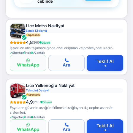
cebinde
Lice Metro Nakliyat
Esnek Kiralama
Sponsorlu
4,8
(96)
Güvenli
İş yeri ve ofis taşımacılığında özel ekipman ve profesyonel kadro.
Sigortalı
Hızlı
Avantajlı
Teklif Al
WhatsApp
Ara
Lice Yelkenoğlu Nakliyat
Teknoloji Destekli
Sponsorlu
4,9
(210)
Güvenli
Eşyaların güvenle aşağı indirilmesini sağlayan dış cephe asansör
sistemleri.
Sigortalı
Hızlı
Avantajlı
Teklif Al
WhatsApp
Ara