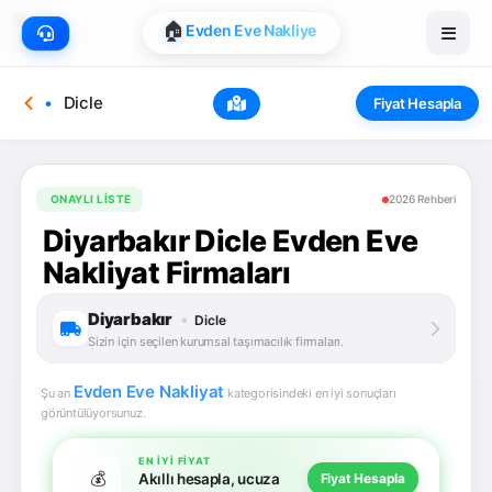
🏠
Evden Eve Nakliye
Dicle
Fiyat Hesapla
ONAYLI LISTE
2026 Rehberi
Diyarbakır Dicle Evden Eve
Nakliyat Firmaları
Diyarbakır
•
Dicle
Sizin için seçilen kurumsal taşımacılık firmaları.
Evden Eve Nakliyat
Şu an
kategorisindeki en iyi sonuçları
görüntülüyorsunuz.
EN İYI FIYAT
💰
Akıllı hesapla, ucuza
Fiyat Hesapla