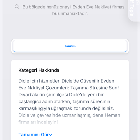
Teklif Topla
Bu bölgede henüz onaylı Evden Eve Nakliyat firması
bulunmamaktadır.
Tanıtım
Kategori Hakkında
Dicle için hizmetler. Dicle'de Güvenilir Evden
Eve Nakliyat Çözümleri: Taşınma Stresine Son!
Diyarbakır'ın şirin ilçesi Dicle'de yeni bir
başlangıca adım atarken, taşınma sürecinin
karmaşıklığıyla uğraşmak zorunda değilsiniz.
Dicle ve çevresinde uzmanlaşmış, dene Hemen
firmaları inceleyin!
Diyarbakır Dicle Evden
Tamamını Gör