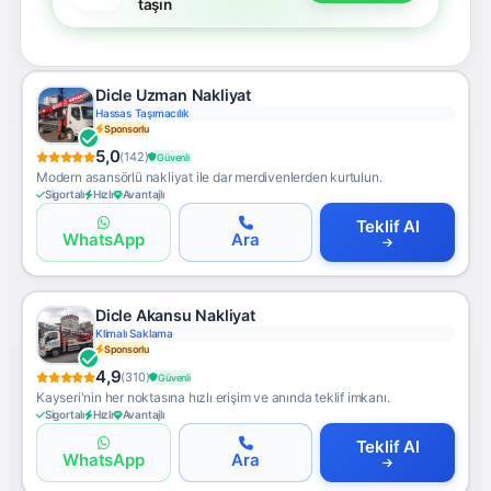
taşın
Dicle Uzman Nakliyat
Hassas Taşımacılık
Sponsorlu
5,0
(142)
Güvenli
Modern asansörlü nakliyat ile dar merdivenlerden kurtulun.
Sigortalı
Hızlı
Avantajlı
Teklif Al
WhatsApp
Ara
Dicle Akansu Nakliyat
Klimalı Saklama
Sponsorlu
4,9
(310)
Güvenli
Kayseri'nin her noktasına hızlı erişim ve anında teklif imkanı.
Sigortalı
Hızlı
Avantajlı
Teklif Al
WhatsApp
Ara