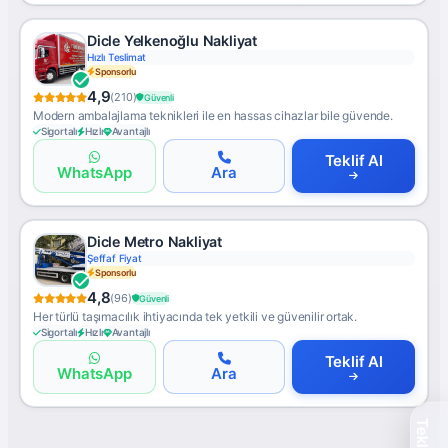
Dicle Yelkenoğlu Nakliyat
Hızlı Teslimat
Sponsorlu
4,9
(210)
Güvenli
Modern ambalajlama teknikleri ile en hassas cihazlar bile güvende.
Sigortalı
Hızlı
Avantajlı
Teklif Al
WhatsApp
Ara
Dicle Metro Nakliyat
Şeffaf Fiyat
Sponsorlu
4,8
(96)
Güvenli
Her türlü taşımacılık ihtiyacında tek yetkili ve güvenilir ortak.
Sigortalı
Hızlı
Avantajlı
Teklif Al
WhatsApp
Ara