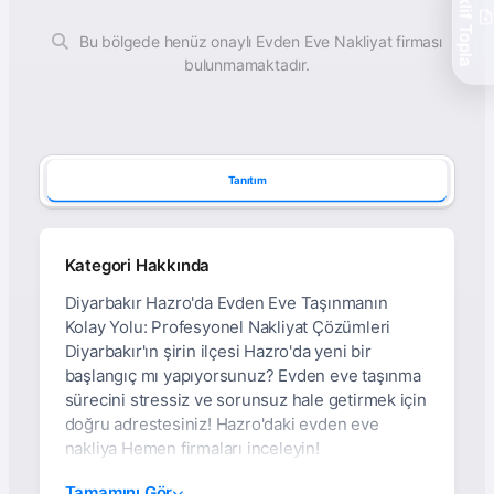
Teklif Topla
Bu bölgede henüz onaylı Evden Eve Nakliyat firması
bulunmamaktadır.
Tanıtım
Kategori Hakkında
Diyarbakır Hazro'da Evden Eve Taşınmanın
Kolay Yolu: Profesyonel Nakliyat Çözümleri
Diyarbakır'ın şirin ilçesi Hazro'da yeni bir
başlangıç mı yapıyorsunuz? Evden eve taşınma
sürecini stressiz ve sorunsuz hale getirmek için
doğru adrestesiniz! Hazro'daki evden eve
nakliya Hemen firmaları inceleyin!
Diyarbakır Hazro Evden
Tamamını Gör