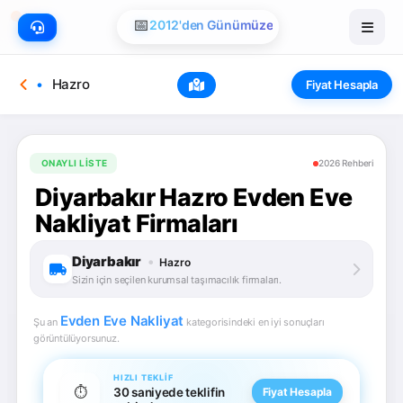
📅
2012'den Günümüze
Hazro
Fiyat Hesapla
ONAYLI LISTE
2026 Rehberi
Diyarbakır Hazro Evden Eve
Nakliyat Firmaları
Diyarbakır
•
Hazro
Sizin için seçilen kurumsal taşımacılık firmaları.
Evden Eve Nakliyat
Şu an
kategorisindeki en iyi sonuçları
görüntülüyorsunuz.
HIZLI TEKLIF
⏱️
30 saniyede teklifin
Fiyat Hesapla