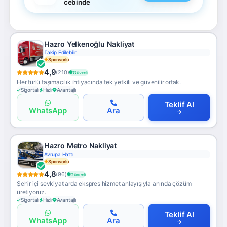
cebinde
Hazro Yelkenoğlu Nakliyat
Takip Edilebilir
Sponsorlu
4,9
(210)
Güvenli
Her türlü taşımacılık ihtiyacında tek yetkili ve güvenilir ortak.
Sigortalı
Hızlı
Avantajlı
Teklif Al
WhatsApp
Ara
Hazro Metro Nakliyat
Avrupa Hattı
Sponsorlu
4,8
(96)
Güvenli
Şehir içi sevkiyatlarda ekspres hizmet anlayışıyla anında çözüm
üretiyoruz.
Sigortalı
Hızlı
Avantajlı
Teklif Al
WhatsApp
Ara