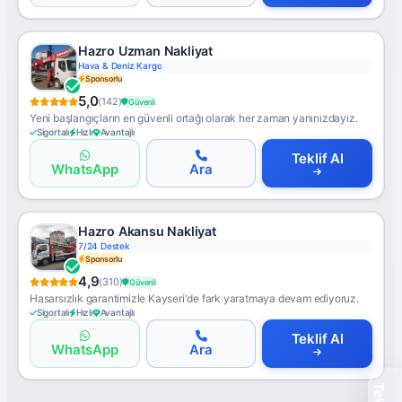
Hazro Uzman Nakliyat
Hava & Deniz Kargo
Sponsorlu
5,0
(142)
Güvenli
Yeni başlangıçların en güvenli ortağı olarak her zaman yanınızdayız.
Sigortalı
Hızlı
Avantajlı
Teklif Al
WhatsApp
Ara
Hazro Akansu Nakliyat
7/24 Destek
Sponsorlu
4,9
(310)
Güvenli
Hasarsızlık garantimizle Kayseri'de fark yaratmaya devam ediyoruz.
Sigortalı
Hızlı
Avantajlı
Teklif Al
WhatsApp
Ara