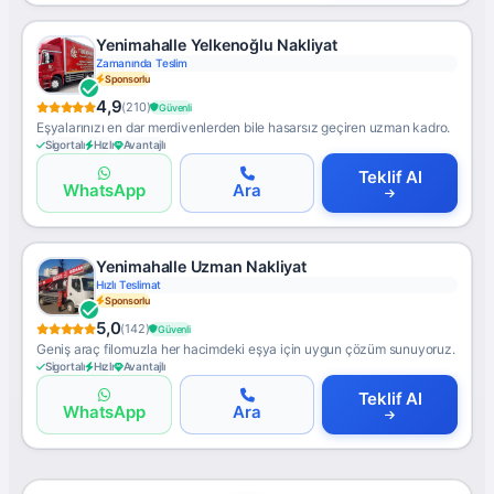
Yenimahalle Yelkenoğlu Nakliyat
Zamanında Teslim
Sponsorlu
4,9
(210)
Güvenli
Eşyalarınızı en dar merdivenlerden bile hasarsız geçiren uzman kadro.
Sigortalı
Hızlı
Avantajlı
Teklif Al
WhatsApp
Ara
Yenimahalle Uzman Nakliyat
Hızlı Teslimat
Sponsorlu
5,0
(142)
Güvenli
Geniş araç filomuzla her hacimdeki eşya için uygun çözüm sunuyoruz.
Sigortalı
Hızlı
Avantajlı
Teklif Al
WhatsApp
Ara