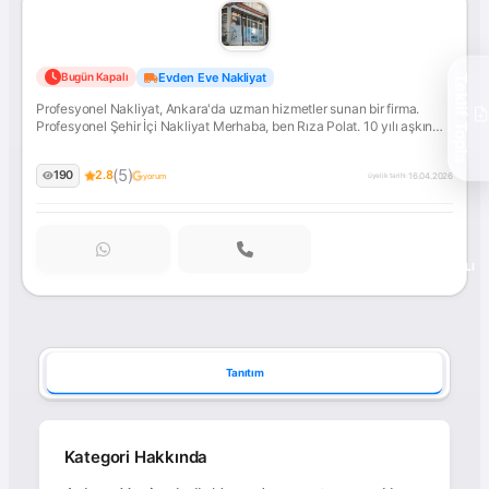
Profesyonel
Evden Eve Nakliyat
Bugün Kapalı
Teklif Topla
Nakliyat
Profesyonel Nakliyat, Ankara'da uzman hizmetler sunan bir firma.
Profesyonel Şehir İçi Nakliyat Merhaba, ben Rıza Polat. 10 yılı aşkın
süredir nakliyat sektörünün içindeyim ve bu süre zarfında
Yenimahalle/Ankara bölgesinde 1800'den fazla taşıma
(5)
190
2.8
gerçekleştirdim.... İletişime geçin!
16.04.2026
yorum
üyelik tarihi:
ONAYLI
Tanıtım
Kategori Hakkında