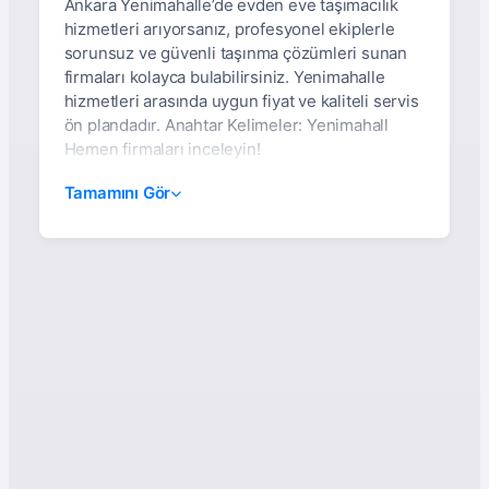
Ankara Yenimahalle’de evden eve taşımacılık
hizmetleri arıyorsanız, profesyonel ekiplerle
sorunsuz ve güvenli taşınma çözümleri sunan
firmaları kolayca bulabilirsiniz. Yenimahalle
hizmetleri arasında uygun fiyat ve kaliteli servis
ön plandadır. Anahtar Kelimeler: Yenimahall
Hemen firmaları inceleyin!
Ankara Yenimahalle
Tamamını Gör
Bölgesinde Asansörlü
Ve Sigortalı Evden Eve
Nakliyat Hizmetleri
Ev taşımak, hayatın önemli dönüm noktalarından
biridir. Taşınma sürecinin sorunsuz ve stressiz
geçmesi ise profesyonel bir nakliyat şirketiyle
çalışmayı gerektirir. Özellikle Ankara’nın
merkezi ilçelerinden
Yenimahalle
bölgesinde,
güvenilir, sigortalı ve 100% müşteri
memnuniyeti garantili evden eve nakliyat