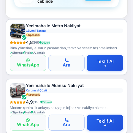
cebinde
Yenimahalle Metro Nakliyat
Güvenli Taşıma
Sponsorlu
4,8
(96)
Güvenli
Bina yönetimiyle sorun yaşamadan, temiz ve sessiz taşınma imkanı.
Sigortalı
Hızlı
Avantajlı
Teklif Al
WhatsApp
Ara
Yenimahalle Akansu Nakliyat
Kurumsal Çözüm
Sponsorlu
4,9
(310)
Güvenli
Modern şehircilik anlayışına uygun lojistik ve nakliye hizmeti.
Sigortalı
Hızlı
Avantajlı
Teklif Al
WhatsApp
Ara