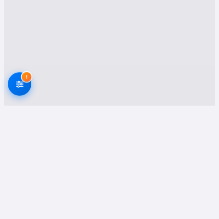
eşyalarınızın güvenli bir şekilde yeni adresinize
taşınmasını sağlar. Profesyonel ekipler,
öncelikle eşyalarınızı özenle paketler ve taşıma
sürecinde zarar görmemesi için gerekli
önlemleri alır. Mobilyalar, beyaz eşyalar ve
kırılabilir eşyalar için özel ambalaj malzemeleri
kullanılır.
!
2.
ofis Taşımacılığı
Kurumlar ve işletmeler için Yenimahalle ofis
taşımacılığı hizmeti, iş sürekliliğini bozmadan
hızlı ve planlı bir taşınma sağlar. Masa, sandalye,
evrak ve elektronik cihazların sökülüp takılması
ve taşınması profesyonel ekiplerce
gerçekleştirilir.
3.
asansörlü Nakliyat
Evden Eve Nakliyat Firmaları
Onaylı Platform
Yenimahalle bölgesinde apartmanların