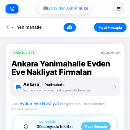
📅
2012'den Günümüze
Yenimahalle
Fiyat Hesapla
ONAYLI LISTE
2026 Rehberi
Ankara Yenimahalle Evden
Eve Nakliyat Firmaları
Ankara
•
Yenimahalle
Sizin için seçilen kurumsal taşımacılık firmaları.
Evden Eve Nakliyat
Şu an
kategorisindeki en iyi sonuçları
görüntülüyorsunuz.
HIZLI TEKLIF
⏱️
30 saniyede teklifin
Fiyat Hesapla