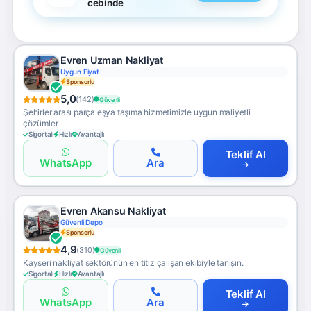
cebinde
Evren Uzman Nakliyat
Uygun Fiyat
Sponsorlu
5,0
(142)
Güvenli
Şehirler arası parça eşya taşıma hizmetimizle uygun maliyetli
çözümler.
Sigortalı
Hızlı
Avantajlı
Teklif Al
WhatsApp
Ara
Evren Akansu Nakliyat
Güvenli Depo
Sponsorlu
4,9
(310)
Güvenli
Kayseri nakliyat sektörünün en titiz çalışan ekibiyle tanışın.
Sigortalı
Hızlı
Avantajlı
Teklif Al
WhatsApp
Ara