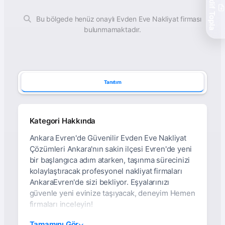
Teklif Topla
Bu bölgede henüz onaylı Evden Eve Nakliyat firması
bulunmamaktadır.
Tanıtım
Kategori Hakkında
Ankara Evren'de Güvenilir Evden Eve Nakliyat
Çözümleri Ankara'nın sakin ilçesi Evren'de yeni
bir başlangıca adım atarken, taşınma sürecinizi
kolaylaştıracak profesyonel nakliyat firmaları
AnkaraEvren'de sizi bekliyor. Eşyalarınızı
güvenle yeni evinize taşıyacak, deneyim Hemen
firmaları inceleyin!
Ankara Evren Evden Eve
Tamamını Gör