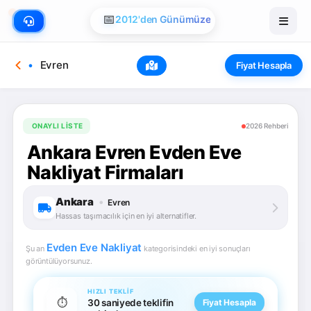
📅
2012'den Günümüze
Evren
Fiyat Hesapla
ONAYLI LISTE
2026 Rehberi
Ankara Evren Evden Eve
Nakliyat Firmaları
Ankara
•
Evren
Hassas taşımacılık için en iyi alternatifler.
Evden Eve Nakliyat
Şu an
kategorisindeki en iyi sonuçları
görüntülüyorsunuz.
HIZLI TEKLIF
⏱️
30 saniyede teklifin
Fiyat Hesapla