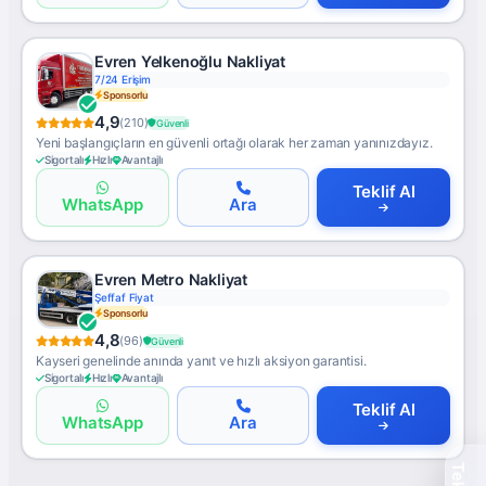
Evren Yelkenoğlu Nakliyat
7/24 Erişim
Sponsorlu
4,9
(210)
Güvenli
Yeni başlangıçların en güvenli ortağı olarak her zaman yanınızdayız.
Sigortalı
Hızlı
Avantajlı
Teklif Al
WhatsApp
Ara
Evren Metro Nakliyat
Şeffaf Fiyat
Sponsorlu
4,8
(96)
Güvenli
Kayseri genelinde anında yanıt ve hızlı aksiyon garantisi.
Sigortalı
Hızlı
Avantajlı
Teklif Al
WhatsApp
Ara