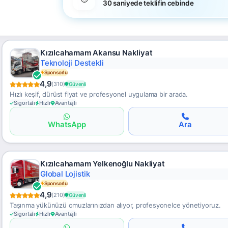
30 saniyede teklifin cebinde
Kızılcahamam Akansu Nakliyat
Hava & Deniz Kargo
Sponsorlu
4,9
(310)
Güvenli
Hızlı keşif, dürüst fiyat ve profesyonel uygulama bir arada.
Sigortalı
Hızlı
Avantajlı
WhatsApp
Ara
Kızılcahamam Yelkenoğlu Nakliyat
Şeffaf Fiyat
Sponsorlu
4,9
(210)
Güvenli
Taşınma yükünüzü omuzlarınızdan alıyor, profesyonelce yönetiyoruz.
Sigortalı
Hızlı
Avantajlı