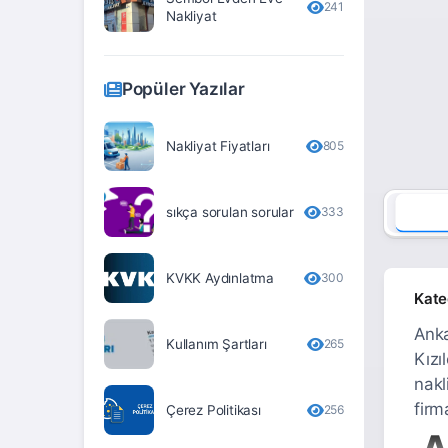
241
Nakliyat
Erzurum
Eskişehir
Popüler Yazılar
Gaziantep
Giresun
Nakliyat Fiyatları
805
Gümüşhane
sıkça sorulan sorular
333
Hakkari
Hatay
KVKK Aydınlatma
300
Iğdır
Kate
Isparta
Anka
Kullanım Şartları
265
Kızı
İstanbul
nakl
İzmir
firm
Çerez Politikası
256
A
Kahramanmaraş