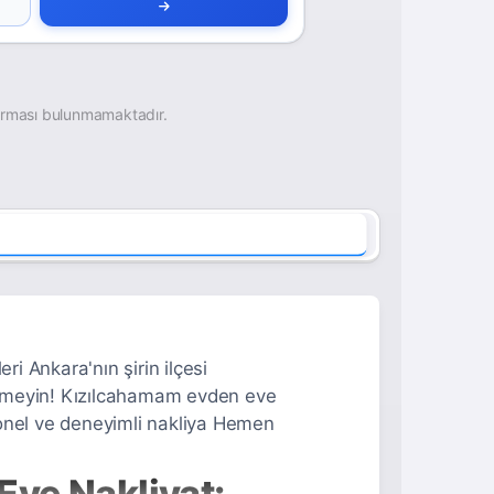
irması bulunmamaktadır.
 Ankara'nın şirin ilçesi
enmeyin! Kızılcahamam evden eve
syonel ve deneyimli nakliya Hemen
ve Nakliyat: