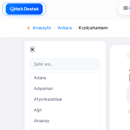
🏠
Hızlı Destek
📅
Anasayfa
Ankara
Kızılcahamam
Adana
Adıyaman
Afyonkarahisar
Ağrı
Ş
Aksaray