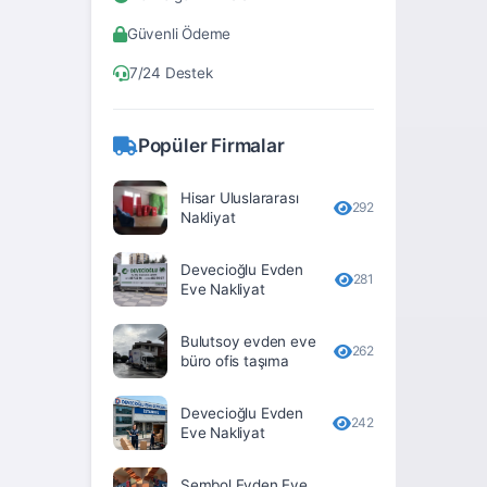
Bitlis
Güvenli Ödeme
Bolu
7/24 Destek
Burdur
Bursa
Popüler Firmalar
Çanakkale
Hisar Uluslararası
Çankırı
292
Nakliyat
Çorum
Devecioğlu Evden
281
Denizli
Eve Nakliyat
Diyarbakır
Bulutsoy evden eve
262
büro ofis taşıma
Düzce
Edirne
Devecioğlu Evden
242
Eve Nakliyat
Elâzığ
Erzincan
Sembol Evden Eve