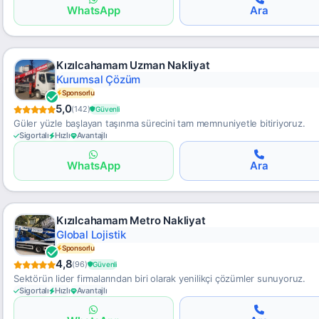
WhatsApp
Ara
Kızılcahamam Uzman Nakliyat
Şeffaf Fiyat
Sponsorlu
5,0
(142)
Güvenli
Güler yüzle başlayan taşınma sürecini tam memnuniyetle bitiriyoruz.
Sigortalı
Hızlı
Avantajlı
WhatsApp
Ara
Kızılcahamam Metro Nakliyat
Klimalı Saklama
Sponsorlu
4,8
(96)
Güvenli
Sektörün lider firmalarından biri olarak yenilikçi çözümler sunuyoruz.
Sigortalı
Hızlı
Avantajlı