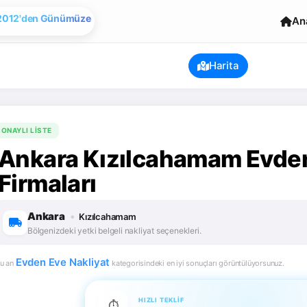
Evden Eve Nakliye
An
2012'den Günümüze
Harita
ONAYLI LISTE
Ankara Kızılcahamam Evden
Firmaları
Ankara
•
Kızılcahamam
Bölgenizdeki yetki belgeli nakliyat seçenekleri.
Evden Eve Nakliyat
u an
kategorisindeki en iyi sonuçları görüntülüyorsunuz.
HIZLI TEKLIF
⏱️