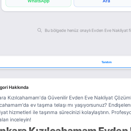
WhatsApp
Ara
Bu bölgede henüz onaylı Evden Eve Nakliyat f
Tanıtım
gori Hakkında
ra Kızılcahamam'da Güvenilir Evden Eve Nakliyat Çözümleri
lcahamam'da ev taşıma telaşı mı yaşıyorsunuz? Endişel
iyat hizmetleri ile taşınma sürecinizi kolaylaştırın. Profe
aları inceleyin!
nkara Kızılcahamam Evden E