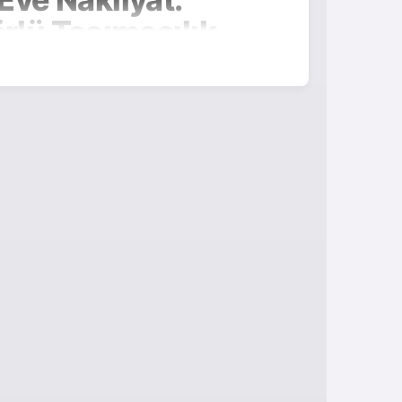
örlü Taşımacılık
mı var? Taşınma süreci stresli ve yorucu
ale getirebilirsiniz. İşte Kızılcahamam'da evden
rmumuzdaki nakliyat şirketlerini tercih
çim Neden Önemli?
e. Ancak taşınma süreci, bu huzurlu atmosferi
at gibi faktörler, nakliyat firması seçiminde
ınma sürecinin uzamasına ve beklenmedik
ir, sigortalı ve asansörlü taşımacılık hizmeti
e çevresinde faaliyet gösteren, müşteri
lerini bir araya getirerek size en iyi hizmeti