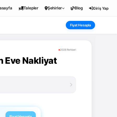
asayfa
Talepler
Şehirler
Blog
Giriş Yap
Fiyat Hesapla
2026 Rehberi
 Eve Nakliyat
Fiyat Hesapla