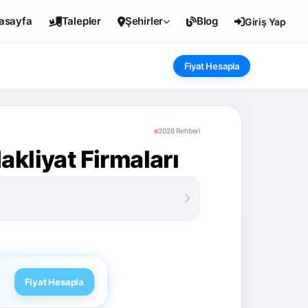
asayfa
Talepler
Şehirler
Blog
Giriş Yap
Fiyat Hesapla
2026 Rehberi
kliyat Firmaları
Fiyat Hesapla