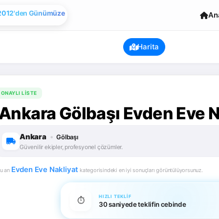
Evden Eve Nakliye
An
Harita
ONAYLI LISTE
Ankara Gölbaşı Evden Eve Na
Ankara
•
Gölbaşı
Güvenilir ekipler, profesyonel çözümler.
Evden Eve Nakliyat
u an
kategorisindeki en iyi sonuçları görüntülüyorsunuz.
HIZLI TEKLIF
⏱️
30 saniyede teklifin cebinde