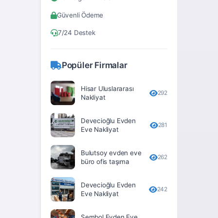
Bitlis
Güvenli Ödeme
Bolu
7/24 Destek
Burdur
Bursa
Popüler Firmalar
Çanakkale
Hisar Uluslararası
Çankırı
292
Nakliyat
Çorum
Devecioğlu Evden
281
Denizli
Eve Nakliyat
Diyarbakır
Bulutsoy evden eve
262
büro ofis taşıma
Düzce
Edirne
Devecioğlu Evden
242
Eve Nakliyat
Elâzığ
Erzincan
Sembol Evden Eve