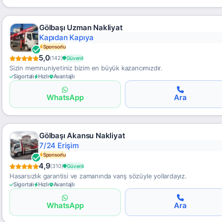
Gölbaşı Uzman Nakliyat
7/24 Erişim
Sponsorlu
5,0
(142)
Güvenli
Sizin memnuniyetiniz bizim en büyük kazancımızdır.
Sigortalı
Hızlı
Avantajlı
WhatsApp
Ara
Gölbaşı Akansu Nakliyat
Takip Edilebilir
Sponsorlu
4,9
(310)
Güvenli
Hasarsızlık garantisi ve zamanında varış sözüyle yollardayız.
Sigortalı
Hızlı
Avantajlı
WhatsApp
Ara