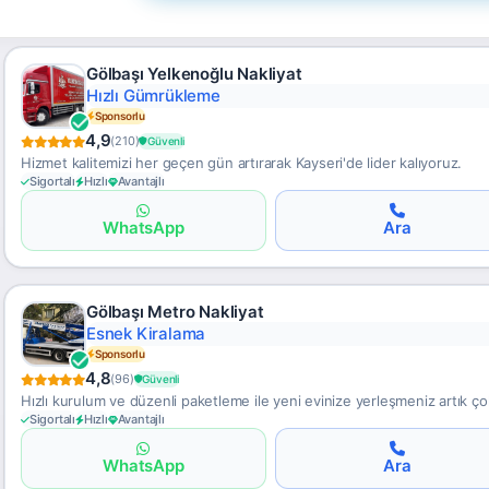
Gölbaşı Yelkenoğlu Nakliyat
Memnuniyet Garantisi
Sponsorlu
4,9
(210)
Güvenli
Hizmet kalitemizi her geçen gün artırarak Kayseri'de lider kalıyoruz.
Sigortalı
Hızlı
Avantajlı
WhatsApp
Ara
Gölbaşı Metro Nakliyat
Hassas Taşımacılık
Sponsorlu
4,8
(96)
Güvenli
Hızlı kurulum ve düzenli paketleme ile yeni evinize yerleşmeniz artık ço
Sigortalı
Hızlı
Avantajlı
WhatsApp
Ara