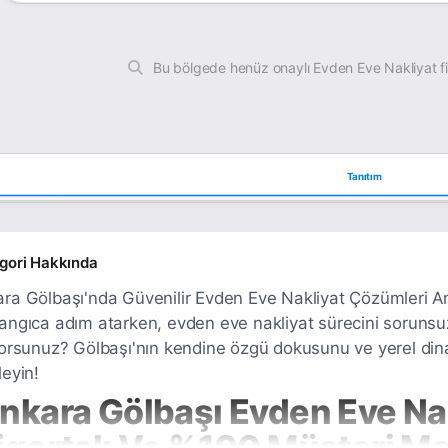
Bu bölgede henüz onaylı Evden Eve Nakliyat f
Tanıtım
gori Hakkında
ra Gölbaşı'nda Güvenilir Evden Eve Nakliyat Çözümleri Ank
angıca adım atarken, evden eve nakliyat sürecini sorunsu
yorsunuz? Gölbaşı'nın kendine özgü dokusunu ve yerel dina
leyin!
nkara Gölbaşı Evden Eve Nak
igortalı Ve %100 Müşteri M