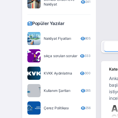
241
Nakliyat
Erzurum
Eskişehir
Popüler Yazılar
Gaziantep
Giresun
Nakliyat Fiyatları
805
Gümüşhane
sıkça sorulan sorular
333
Hakkari
Hatay
Kate
KVKK Aydınlatma
300
Iğdır
Anka
başl
Isparta
Kullanım Şartları
265
isti
İstanbul
ince
A
İzmir
Çerez Politikası
256
S
Kahramanmaraş