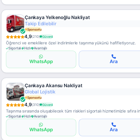
Çankaya Yelkenoğlu Nakliyat
Hava & Deniz Kargo
Sponsorlu
4,9
(210)
Güvenli
Öğrenci ve emeklilere özel indirimlerle taşınma yükünü hafifletiyoruz.
Sigortalı
Hızlı
Avantajlı
WhatsApp
Ara
Çankaya Akansu Nakliyat
Hızlı Gümrükleme
Sponsorlu
4,9
(310)
Güvenli
Taşınma sırasında oluşabilecek tüm riskleri sigortalı hizmetimizle sıfıra i
Sigortalı
Hızlı
Avantajlı
WhatsApp
Ara