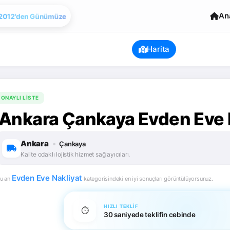
Evden Eve Nakliye
An
Harita
ONAYLI LISTE
Ankara Çankaya Evden Eve N
Ankara
•
Çankaya
Kalite odaklı lojistik hizmet sağlayıcıları.
Evden Eve Nakliyat
u an
kategorisindeki en iyi sonuçları görüntülüyorsunuz.
HIZLI TEKLIF
⏱️
30 saniyede teklifin cebinde