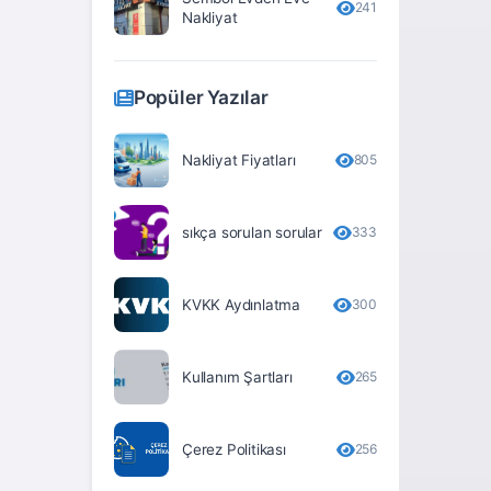
241
Nakliyat
Erzurum
Eskişehir
Popüler Yazılar
Gaziantep
Giresun
Nakliyat Fiyatları
805
Gümüşhane
sıkça sorulan sorular
333
Hakkari
Hatay
KVKK Aydınlatma
300
Iğdır
Isparta
Kullanım Şartları
265
İstanbul
İzmir
Çerez Politikası
256
Kahramanmaraş