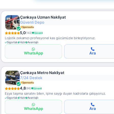
Çankaya Uzman Nakliyat
Hızlı Teklif
Sponsorlu
5,0
(142)
Güvenli
Lojistik zekamızı profesyonel kas gücümüzle birleştiriyoruz.
Sigortalı
Hızlı
Avantajlı
WhatsApp
Ara
Çankaya Metro Nakliyat
Gümrük Destekli
Sponsorlu
4,8
(96)
Güvenli
Eşya taşıma sanatını bilen, işine saygı duyan kadrolarla çalışıyoruz.
Sigortalı
Hızlı
Avantajlı
WhatsApp
Ara