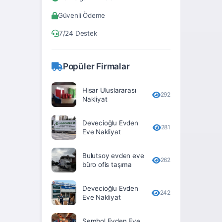
Bitlis
Güvenli Ödeme
Bolu
7/24 Destek
Burdur
Bursa
Popüler Firmalar
Çanakkale
Hisar Uluslararası
Çankırı
292
Nakliyat
Çorum
Devecioğlu Evden
281
Denizli
Eve Nakliyat
Diyarbakır
Bulutsoy evden eve
262
büro ofis taşıma
Düzce
Edirne
Devecioğlu Evden
242
Eve Nakliyat
Elâzığ
Erzincan
Sembol Evden Eve