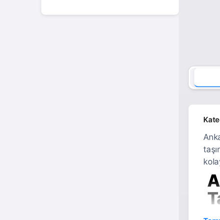
Karabük
Karaman
Kars
Kastamonu
Kayseri
Kırıkkale
Kate
Kırklareli
Anka
Kırşehir
taşı
Kilis
kola
A
Kocaeli
T
Konya
Kütahya