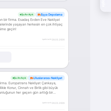
Eşya Depolama
Şu An Açık
n bir firma. Esadaş Evden Eve Nakliyat
lelerinde yaşayan herkesin en çok ihtiyaç
işime geçin!
28.03.2026
üyelik tarihi:
ONAYLI
Uluslararası Nakliyat
Şu An Açık
Europatrans Nakliyat Çankaya,
likle Konur, Cinnah ve Birlik gibi büyük
ğunluğunun her geçen gün arttığı bir
28.03.2026
üyelik tarihi: