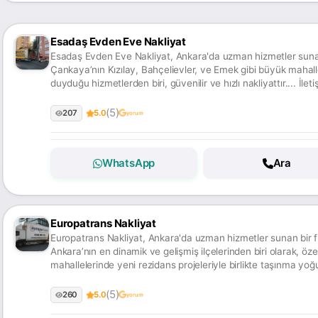
Esadaş Evden Eve Nakliyat
Esadaş Evden Eve Nakliyat, Ankara'da uzman hizmetler suna
Çankaya’nın Kızılay, Bahçelievler, ve Emek gibi büyük mahal
duyduğu hizmetlerden biri, güvenilir ve hızlı nakliyattır.... İlet
(5)
207
5.0
yorum
WhatsApp
Ara
Europatrans Nakliyat
Europatrans Nakliyat, Ankara'da uzman hizmetler sunan bir firma. 
Ankara’nın en dinamik ve gelişmiş ilçelerinden biri olarak, özel
mahallelerinde yeni rezidans projeleriyle birlikte taşınma yo
bölge.... İletişime geçin!
(5)
260
5.0
yorum