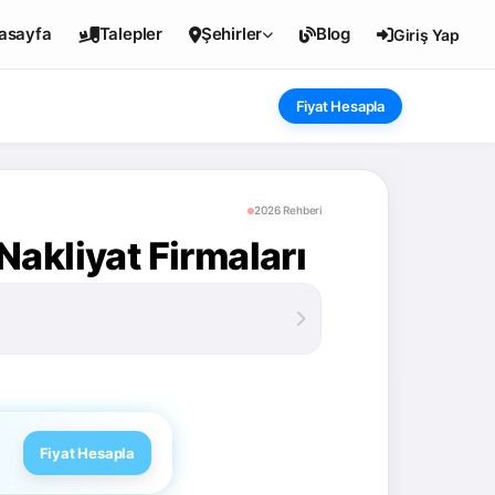
asayfa
Talepler
Şehirler
Blog
Giriş Yap
Fiyat Hesapla
2026 Rehberi
akliyat Firmaları
Fiyat Hesapla