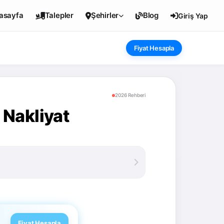
asayfa
Talepler
Şehirler
Blog
Giriş Yap
Fiyat Hesapla
2026 Rehberi
Nakliyat
Fiyat Hesapla