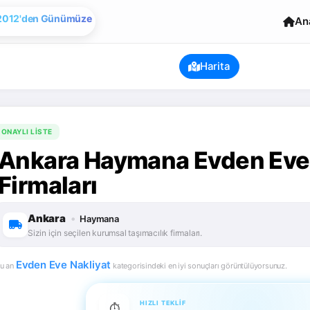
Evden Eve Nakliye
An
2012'den Günümüze
Harita
ONAYLI LISTE
Ankara Haymana Evden Eve 
Firmaları
Ankara
•
Haymana
Sizin için seçilen kurumsal taşımacılık firmaları.
Evden Eve Nakliyat
u an
kategorisindeki en iyi sonuçları görüntülüyorsunuz.
HIZLI TEKLIF
⏱️