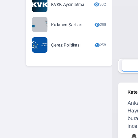
KVKK Aydınlatma
302
Erzurum
Eskişehir
Kullanım Şartları
269
Gaziantep
Giresun
Çerez Politikası
258
Gümüşhane
Hakkari
Hatay
Iğdır
Kate
Isparta
Anka
Haym
İstanbul
bura
İzmir
ince
A
Kahramanmaraş