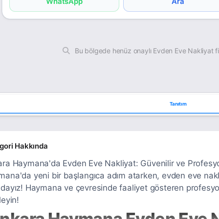
WhatsApp
Ara
Bu bölgede henüz onaylı Evden Eve Nakliyat f
Tanıtım
gori Hakkında
ra Haymana'da Evden Eve Nakliyat: Güvenilir ve Profesyon
ana'da yeni bir başlangıca adım atarken, evden eve nakliy
dayız! Haymana ve çevresinde faaliyet gösteren profesyone
leyin!
nkara Haymana Evden Eve N