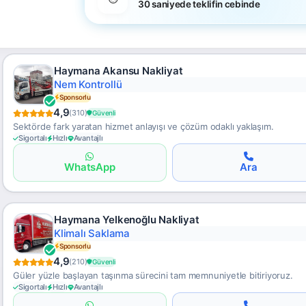
30 saniyede teklifin cebinde
Haymana Akansu Nakliyat
Kurumsal Çözüm
Sponsorlu
4,9
(310)
Güvenli
Sektörde fark yaratan hizmet anlayışı ve çözüm odaklı yaklaşım.
Sigortalı
Hızlı
Avantajlı
WhatsApp
Ara
Haymana Yelkenoğlu Nakliyat
Uygun Yurtdışı
Sponsorlu
4,9
(210)
Güvenli
Güler yüzle başlayan taşınma sürecini tam memnuniyetle bitiriyoruz.
Sigortalı
Hızlı
Avantajlı