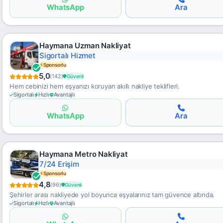
WhatsApp
Ara
Haymana Uzman Nakliyat
Uygun Fiyat
Sponsorlu
5,0
(142)
Güvenli
Hem cebinizi hem eşyanızı koruyan akıllı nakliye teklifleri.
Sigortalı
Hızlı
Avantajlı
WhatsApp
Ara
Haymana Metro Nakliyat
Envanter Takipli
Sponsorlu
4,8
(96)
Güvenli
Şehirler arası nakliyede yol boyunca eşyalarınız tam güvence altında.
Sigortalı
Hızlı
Avantajlı