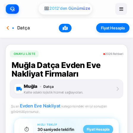
📅
2012'den Günümüze
Datça
Fiyat Hesapla
ONAYLI LISTE
2026 Rehberi
Muğla Datça Evden Eve
Nakliyat Firmaları
Muğla
•
Datça
Kalite odaklı lojistik hizmet sağlayıcıları.
Evden Eve Nakliyat
Şu an
kategorisindeki en iyi sonuçları
görüntülüyorsunuz.
HIZLI TEKLIF
⏱️
30 saniyede teklifin
Fiyat Hesapla