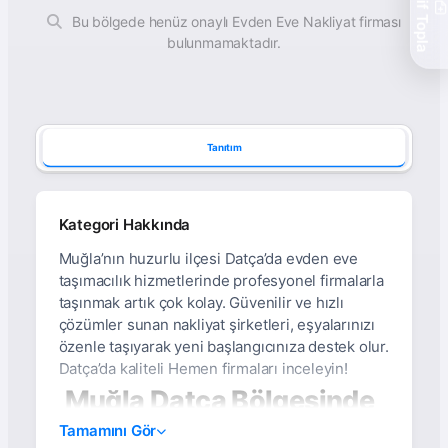
Teklif Topla
Bu bölgede henüz onaylı Evden Eve Nakliyat firması
bulunmamaktadır.
Tanıtım
Kategori Hakkında
Muğla’nın huzurlu ilçesi Datça’da evden eve
taşımacılık hizmetlerinde profesyonel firmalarla
taşınmak artık çok kolay. Güvenilir ve hızlı
çözümler sunan nakliyat şirketleri, eşyalarınızı
özenle taşıyarak yeni başlangıcınıza destek olur.
Datça’da kaliteli Hemen firmaları inceleyin!
Muğla Datça Bölgesinde
Asansörlü, Sigortalı Ve
Tamamını Gör