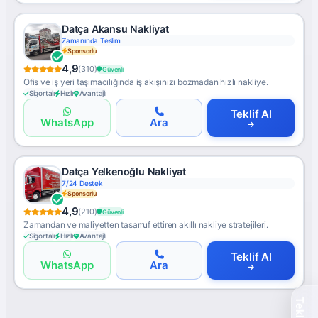
Datça Akansu Nakliyat
Zamanında Teslim
Sponsorlu
4,9
(310)
Güvenli
Ofis ve iş yeri taşımacılığında iş akışınızı bozmadan hızlı nakliye.
Sigortalı
Hızlı
Avantajlı
Teklif Al
WhatsApp
Ara
Datça Yelkenoğlu Nakliyat
7/24 Destek
Sponsorlu
4,9
(210)
Güvenli
Zamandan ve maliyetten tasarruf ettiren akıllı nakliye stratejileri.
Sigortalı
Hızlı
Avantajlı
Teklif Al
WhatsApp
Ara