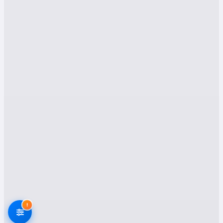
Muğla Datça Evden Eve
Nakliyat Hizmetleri
1. Hızlı Ve Güvenilir
Evden Eve Nakliyat
Muğla Datça evden eve nakliyat firmaları,
eşyalarınızı zarar görmeden yeni adresinize
ulaştırmak amacıyla profesyonel taşıma
hizmetleri sunar. Paketleme, yükleme, nakliye
ve yerleştirme aşamalarında titizlikle çalışarak
taşınma sürecinizi en az stresli hale getirirler.
Özellikle hassas ve değerli eşyalarınız için özel
ambalaj malzemeleri kullanılır.
2. Ofis Taşımacılığı
!