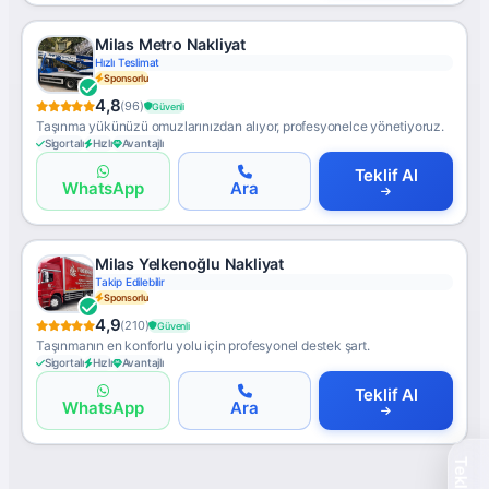
Milas Metro Nakliyat
Hızlı Teslimat
Sponsorlu
4,8
(96)
Güvenli
Taşınma yükünüzü omuzlarınızdan alıyor, profesyonelce yönetiyoruz.
Sigortalı
Hızlı
Avantajlı
Teklif Al
WhatsApp
Ara
Milas Yelkenoğlu Nakliyat
Takip Edilebilir
Sponsorlu
4,9
(210)
Güvenli
Taşınmanın en konforlu yolu için profesyonel destek şart.
Sigortalı
Hızlı
Avantajlı
Teklif Al
WhatsApp
Ara