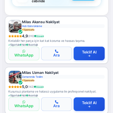
cebinde
Milas Akansu Nakliyat
Hızlı Gümrükleme
Sponsorlu
4,9
(310)
Güvenli
Kırılabilir her parça için kat kat koruma ve hassas taşıma.
Sigortalı
Hızlı
Avantajlı
Teklif Al
WhatsApp
Ara
Milas Uzman Nakliyat
Zamanında Teslim
Sponsorlu
5,0
(142)
Güvenli
Kusursuz planlama ve hatasız uygulama ile profesyonel nakliyat.
Sigortalı
Hızlı
Avantajlı
Teklif Al
WhatsApp
Ara