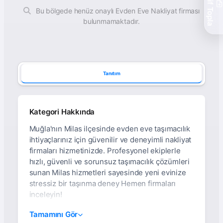
Teklif Topla
Bu bölgede henüz onaylı Evden Eve Nakliyat firması
bulunmamaktadır.
Tanıtım
Kategori Hakkında
Muğla'nın Milas ilçesinde evden eve taşımacılık
ihtiyaçlarınız için güvenilir ve deneyimli nakliyat
firmaları hizmetinizde. Profesyonel ekiplerle
hızlı, güvenli ve sorunsuz taşımacılık çözümleri
sunan Milas hizmetleri sayesinde yeni evinize
stressiz bir taşınma deney Hemen firmaları
inceleyin!
Muğla Milas Evden Eve
Tamamını Gör