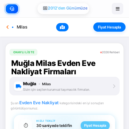
🏠
📅
Evden Eve Nakliye
2012'den Günümüze
Milas
Fiyat Hesapla
ONAYLI LISTE
2026 Rehberi
Muğla Milas Evden Eve
Nakliyat Firmaları
Muğla
•
Milas
Sizin için seçilen kurumsal taşımacılık firmaları.
Evden Eve Nakliyat
Şu an
kategorisindeki en iyi sonuçları
görüntülüyorsunuz.
HIZLI TEKLIF
⏱️
30 saniyede teklifin
Fiyat Hesapla