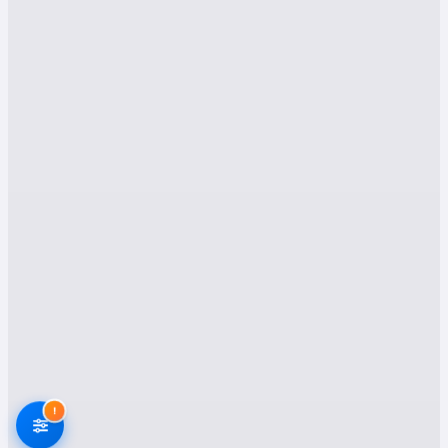
etmeniz gerektiğini kapsamlı şekilde ele
alıyoruz.
Milas Evden Eve Nakliyat
Hizmetleri Nelerdir?
Milas bölgesinde ev veya ofis taşıma ihtiyacınız
olduğunda, ihtiyaçlarınızı karşılayan geniş
kapsamlı nakliyat hizmetlerinden
yararlanabilirsiniz. İşte Muğla Milas nakliyat
firmalarının sunduğu başlıca hizmetler:
1. Evden Eve Nakliyat
Taşınmanın en zor aşamalarından biri evden
eve nakliyat sürecidir. Şehir içinde veya
şehirlerarası olsun, uzman ekiplerimiz
eşyalarınızın güvenliğini ön planda tutar.
!
Mobilyalarınızın, beyaz eşyalarınızın ve tüm ev
eşyalarınızın zarar görmeden yeni adresinize