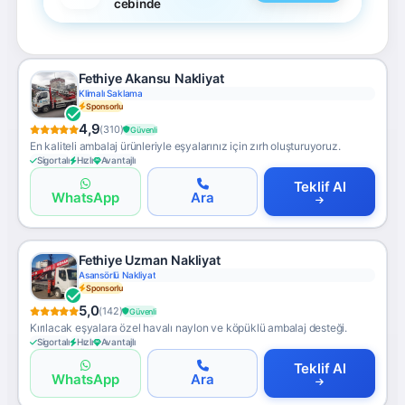
cebinde
Fethiye Akansu Nakliyat
Klimalı Saklama
Sponsorlu
4,9
(310)
Güvenli
En kaliteli ambalaj ürünleriyle eşyalarınız için zırh oluşturuyoruz.
Sigortalı
Hızlı
Avantajlı
Teklif Al
WhatsApp
Ara
Fethiye Uzman Nakliyat
Asansörlü Nakliyat
Sponsorlu
5,0
(142)
Güvenli
Kırılacak eşyalara özel havalı naylon ve köpüklü ambalaj desteği.
Sigortalı
Hızlı
Avantajlı
Teklif Al
WhatsApp
Ara