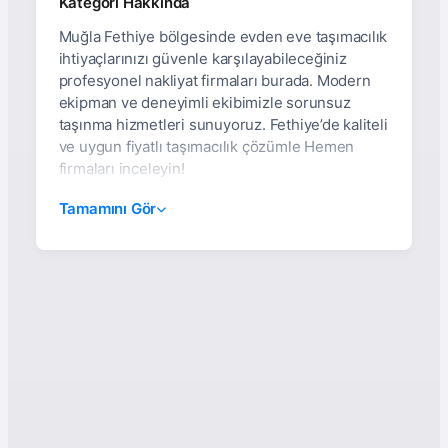
Kategori Hakkında
Muğla Fethiye bölgesinde evden eve taşımacılık
ihtiyaçlarınızı güvenle karşılayabileceğiniz
profesyonel nakliyat firmaları burada. Modern
ekipman ve deneyimli ekibimizle sorunsuz
taşınma hizmetleri sunuyoruz. Fethiye’de kaliteli
ve uygun fiyatlı taşımacılık çözümle Hemen
firmaları inceleyin!
Muğla Fethiye Evden Eve
Tamamını Gör
Nakliyat: Asansörlü,
Sigortalı Ve %100
Müşteri Memnuniyeti
Garantili Hizmetler
Muğla’nın güzide ilçesi
Fethiye
, doğal
güzelliklerinin yanı sıra artan konut ve iş yeri
taşımacılığı ihtiyacıyla birlikte kaliteli ve
profesyonel nakliyat hizmetlerine olan talebi de
artırmaktadır. Fethiye’de evden eve nakliyat, ofis