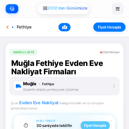
📅
2012'den Günümüze
Fethiye
Fiyat Hesapla
ONAYLI LISTE
2026 Rehberi
Muğla Fethiye Evden Eve
Nakliyat Firmaları
Muğla
•
Fethiye
Güvenilir ekipler, profesyonel çözümler.
Evden Eve Nakliyat
Şu an
kategorisindeki en iyi sonuçları
görüntülüyorsunuz.
HIZLI TEKLIF
⏱️
30 saniyede teklifin
Fiyat Hesapla