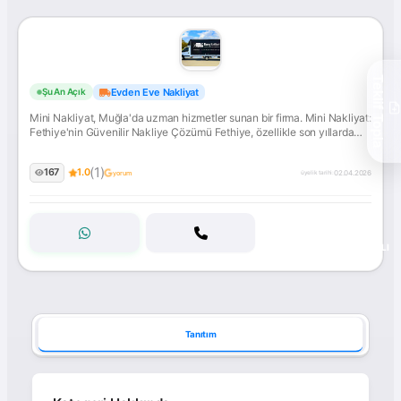
Mini
Teklif Topla
Evden Eve Nakliyat
Şu An Açık
Nakliyat
Mini Nakliyat, Muğla'da uzman hizmetler sunan bir firma. Mini Nakliyat:
Fethiye'nin Güvenilir Nakliye Çözümü Fethiye, özellikle son yıllarda
Çalıca, Taşyaka, Ölüdeniz ve Esenköy gibi gözde mahalleleriyle sürekli
büyüyen ve gelişen bir şehir haline geldi.... İletişime geçin!
(1)
167
1.0
02.04.2026
yorum
üyelik tarihi:
ONAYLI
Tanıtım