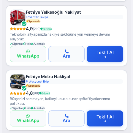
Fethiye Yelkenoğlu Nakliyat
Envanter Takipli
Sponsorlu
4,9
(210)
Güvenli
Teknolojik altyapımızla nakliye sektörüne yön vermeye devam
ediyoruz.
Sigortalı
Hızlı
Avantajlı
Teklif Al
WhatsApp
Ara
Fethiye Metro Nakliyat
Profesyonel Ekip
Sponsorlu
4,8
(96)
Güvenli
Bütçenizi sarsmayan, kaliteyi ucuza sunan şeffaf fiyatlandırma
politikası.
Sigortalı
Hızlı
Avantajlı
Teklif Al
WhatsApp
Ara