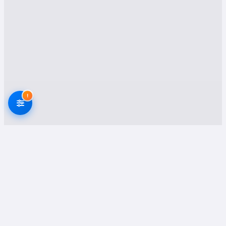
görmeden taşınmasını ve zamanında yeni
adresinize ulaşmasını sağlar. Mobilyalar, beyaz
eşyalar, hassas eşyalar ve değerli kıymetleriniz
uzman ekiplerimiz sayesinde titizlikle taşınır.
2. Ofis Taşımacılığı
İş dünyasında yer alan Fethiye firmaları için ofis
taşıma süreci hem profesyonellik hem de hız
!
gerektirir. Elektronik cihazların, evrakların ve
ofis mobilyalarının sağlıklı biçimde taşınması
ancak sigortalı ve alanında uzman ekiplerle
mümkündür. Ofis taşımacılığı hizmetleri, iş
akışının sekteye uğramadan yeni mekana hızlıca
taşınması amacıyla titizlikle planlanır.
3. Asansörlü Nakliyat
Dar sokaklar, yüksek katlı binalar ve büyük
mobilyalar Fethiye’de taşımacılıkta zorluk
yaratabilir. Bu noktada
asansörlü nakliyat
en