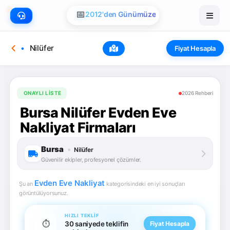
📅
2012'den Günümüze
Nilüfer
Fiyat Hesapla
ONAYLI LISTE
2026 Rehberi
Bursa Nilüfer Evden Eve
Nakliyat Firmaları
Bursa
•
Nilüfer
Güvenilir ekipler, profesyonel çözümler.
Evden Eve Nakliyat
Şu an
kategorisindeki en iyi sonuçları
görüntülüyorsunuz.
HIZLI TEKLIF
⏱️
30 saniyede teklifin
Fiyat Hesapla