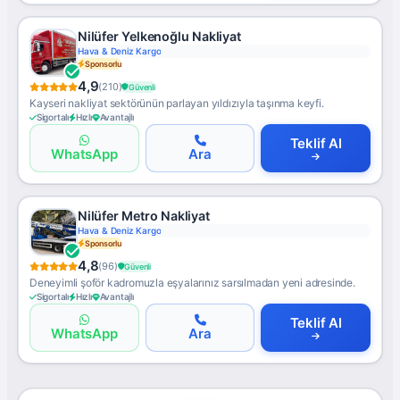
Nilüfer Yelkenoğlu Nakliyat
Hava & Deniz Kargo
Sponsorlu
4,9
(210)
Güvenli
Kayseri nakliyat sektörünün parlayan yıldızıyla taşınma keyfi.
Sigortalı
Hızlı
Avantajlı
Teklif Al
WhatsApp
Ara
Nilüfer Metro Nakliyat
Hava & Deniz Kargo
Sponsorlu
4,8
(96)
Güvenli
Deneyimli şoför kadromuzla eşyalarınız sarsılmadan yeni adresinde.
Sigortalı
Hızlı
Avantajlı
Teklif Al
WhatsApp
Ara