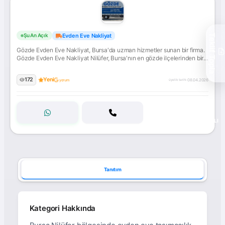
Gözde
Evden Eve Nakliyat
Şu An Açık
Teklif Topla
Evden
Gözde Evden Eve Nakliyat, Bursa'da uzman hizmetler sunan bir firma.
Eve
Gözde Evden Eve Nakliyat Nilüfer, Bursa'nın en gözde ilçelerinden biri.
Nakliyat
Özellikle Balat, Üçevler, Beşevler ve Ataevler gibi kalabalık mahalleleri,
sürekli yükselen yeni rezidansları ve apartmanlarıyla taşınma
172
Yeni
08.04.2026
yorum
üyelik tarihi:
hareketliliğinin hiç dinmediği bir bölge.... İletişime geçin!
ONAYLI
Tanıtım
Kategori Hakkında