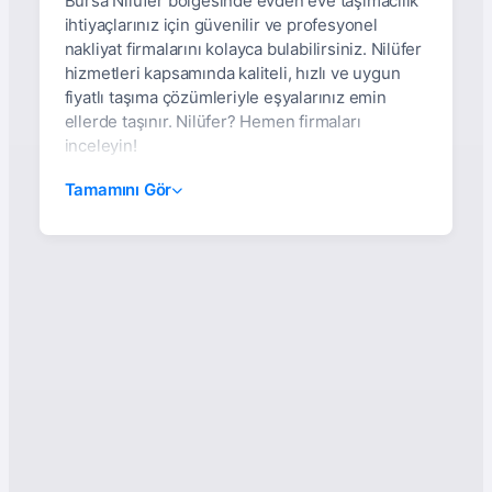
Bursa Nilüfer bölgesinde evden eve taşımacılık
ihtiyaçlarınız için güvenilir ve profesyonel
nakliyat firmalarını kolayca bulabilirsiniz. Nilüfer
hizmetleri kapsamında kaliteli, hızlı ve uygun
fiyatlı taşıma çözümleriyle eşyalarınız emin
ellerde taşınır. Nilüfer? Hemen firmaları
inceleyin!
Bursa Nilüfer Evden Eve
Tamamını Gör
Nakliyat: Asansörlü,
Sigortalı Ve %100
Müşteri Memnuniyeti
Garantili Hizmetler
Bursa'nın gözde ilçesi
Nilüfer
bölgesinde ev ve
iş yeri taşımacılığı yaparken, güvenilir, hızlı ve
profesyonel hizmet arayışında iseniz doğru
yerdesiniz.
Bursa Nilüfer evden eve nakliyat
sektöründe faaliyet gösteren firmalar, asansörlü
taşımacılıktan sigortalı hizmete, ekonomik