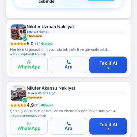
cebinde
Nilüfer Uzman Nakliyat
Sigortalı Hizmet
Sponsorlu
5,0
(142)
Güvenli
Her türlü taşımacılık ihtiyacında tek yetkili ve güvenilir ortak.
Sigortalı
Hızlı
Avantajlı
Teklif Al
WhatsApp
Ara
Nilüfer Akansu Nakliyat
Hava & Deniz Kargo
Sponsorlu
4,9
(310)
Güvenli
Şehir içi dağıtımda en hızlı ve en ekonomik çözümleri sunuyoruz.
Sigortalı
Hızlı
Avantajlı
Teklif Al
WhatsApp
Ara