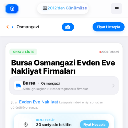
📅
2012'den Günümüze
Osmangazi
Fiyat Hesapla
ONAYLI LISTE
2026 Rehberi
Bursa Osmangazi Evden Eve
Nakliyat Firmaları
Bursa
•
Osmangazi
Sizin için seçilen kurumsal taşımacılık firmaları.
Evden Eve Nakliyat
Şu an
kategorisindeki en iyi sonuçları
görüntülüyorsunuz.
HIZLI TEKLIF
⏱️
30 saniyede teklifin
Fiyat Hesapla