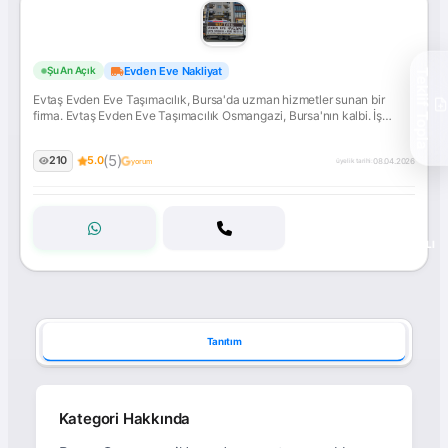
Evtaş
Evden Eve Nakliyat
Şu An Açık
Teklif Topla
Evden
Evtaş Evden Eve Taşımacılık, Bursa'da uzman hizmetler sunan bir
Eve
firma. Evtaş Evden Eve Taşımacılık Osmangazi, Bursa'nın kalbi. İş
Taşımacılık
merkezleri, konut projeleri ve hareketli yaşamıyla sürekli bir değişim
içinde.... İletişime geçin!
(5)
210
5.0
08.04.2026
yorum
üyelik tarihi:
ONAYLI
Tanıtım
Kategori Hakkında