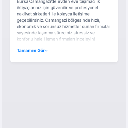
Bursa Osmangazi’de evden eve taşımacılık
ihtiyaçlarınız için güvenilir ve profesyonel
nakliyat şirketleri ile kolayca iletişime
geçebilirsiniz. Osmangazi bölgesinde hızlı,
ekonomik ve sorunsuz hizmetler sunan firmalar
sayesinde taşınma süreciniz stressiz ve
konforlu hale Hemen firmaları inceleyin!
Bursa Osmangazi Evden
Tamamını Gör
Eve Nakliyat Hizmetleri |
Güvenilir, Asansörlü &
Sigortalı Taşımacılık
Bursa’nın en merkezi ilçelerinden biri olan
Osmangazi
, hem yoğun yerleşim alanları hem
de iş merkezleriyle hareketli bir yaşam
bölgesidir. Bu dinamik yapı, evden eve nakliyat
sektörünün Osmangazi’de gelişmesine ve
profesyonel hizmetlerin ön plana çıkmasına
sebep olmuştur. Siz de ev ya da iş yerinizi