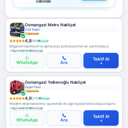
cebinde
Osmangazi Metro Nakliyat
7/24 Erişim
Sponsorlu
4,8
(96)
Güvenli
Bölgesel hakimiyet ve geniş araç parkuruyla her an yanınızdayız.
Sigortalı
Hızlı
Avantajlı
Teklif Al
WhatsApp
Ara
Osmangazi Yelkenoğlu Nakliyat
Uygun Fiyat
Sponsorlu
4,9
(210)
Güvenli
Modern ekipmanlarımız sayesinde en ağır eşyalar bile kolayca taşınır.
Sigortalı
Hızlı
Avantajlı
Teklif Al
WhatsApp
Ara