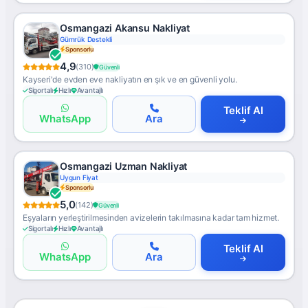
Osmangazi Akansu Nakliyat
Gümrük Destekli
Sponsorlu
4,9
(310)
Güvenli
Kayseri'de evden eve nakliyatın en şık ve en güvenli yolu.
Sigortalı
Hızlı
Avantajlı
Teklif Al
WhatsApp
Ara
Osmangazi Uzman Nakliyat
Uygun Fiyat
Sponsorlu
5,0
(142)
Güvenli
Eşyaların yerleştirilmesinden avizelerin takılmasına kadar tam hizmet.
Sigortalı
Hızlı
Avantajlı
Teklif Al
WhatsApp
Ara