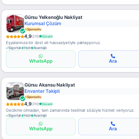
Gürsu Yelkenoğlu Nakliyat
Asansörlü Nakliyat
Sponsorlu
4,9
(210)
Güvenli
Eşyalarınıza bir dost eli hassasiyetiyle yaklaşıyoruz.
Sigortalı
Hızlı
Avantajlı
WhatsApp
Ara
Gürsu Akansu Nakliyat
Şeffaf Fiyat
Sponsorlu
4,9
(310)
Güvenli
Gecikme olmadan, tam zamanında teslimat sözüyle hizmet veriyoruz.
Sigortalı
Hızlı
Avantajlı
WhatsApp
Ara