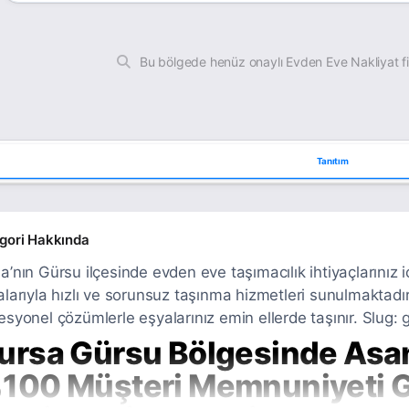
Bu bölgede henüz onaylı Evden Eve Nakliyat f
Tanıtım
gori Hakkında
a’nın Gürsu ilçesinde evden eve taşımacılık ihtiyaçlarınız i
alarıyla hızlı ve sorunsuz taşınma hizmetleri sunulmaktad
esyonel çözümlerle eşyalarınız emin ellerde taşınır. Slug: 
ursa Gürsu Bölgesinde Asans
100 Müşteri Memnuniyeti Ga