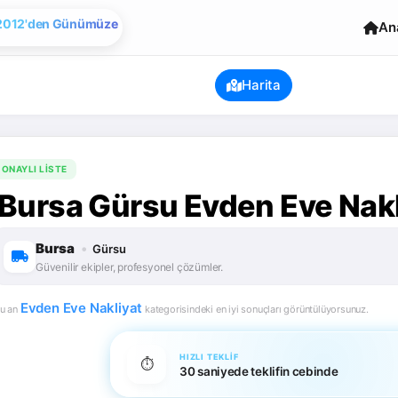
Evden Eve Nakliye
An
2012'den Günümüze
Harita
ONAYLI LISTE
Bursa Gürsu Evden Eve Nakli
Bursa
•
Gürsu
Güvenilir ekipler, profesyonel çözümler.
Evden Eve Nakliyat
u an
kategorisindeki en iyi sonuçları görüntülüyorsunuz.
HIZLI TEKLIF
⏱️
30 saniyede teklifin cebinde