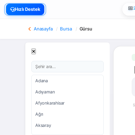
🏠
Hızlı Destek
📅
Anasayfa
Bursa
Gürsu
Adana
Adıyaman
Afyonkarahisar
Ş
Ağrı
Aksaray