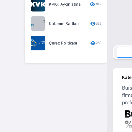
KVKK Aydınlatma
302
Erzurum
Eskişehir
Kullanım Şartları
269
Gaziantep
Giresun
Çerez Politikası
258
Gümüşhane
Hakkari
Hatay
Kate
Iğdır
Burs
firm
Isparta
prof
İstanbul
B
İzmir
%
Kahramanmaraş