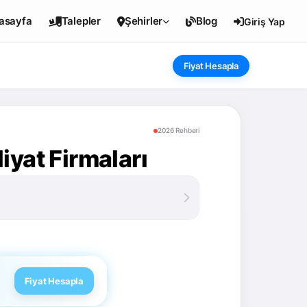
asayfa
Talepler
Şehirler
Blog
Giriş Yap
Fiyat Hesapla
2026 Rehberi
yat Firmaları
Fiyat Hesapla