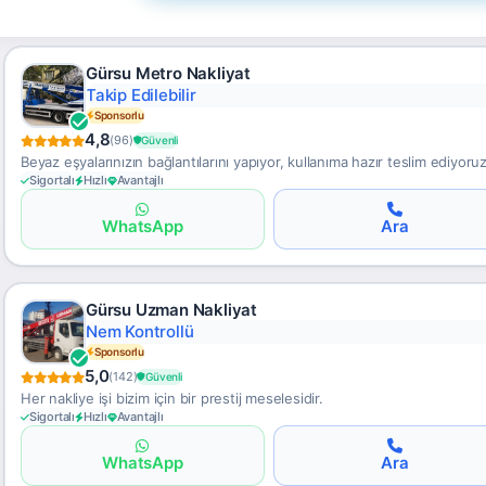
Gürsu Metro Nakliyat
Klimalı Saklama
Sponsorlu
4,8
(96)
Güvenli
Beyaz eşyalarınızın bağlantılarını yapıyor, kullanıma hazır teslim ediyoruz
Sigortalı
Hızlı
Avantajlı
WhatsApp
Ara
Gürsu Uzman Nakliyat
Güvenli Taşıma
Sponsorlu
5,0
(142)
Güvenli
Her nakliye işi bizim için bir prestij meselesidir.
Sigortalı
Hızlı
Avantajlı
WhatsApp
Ara