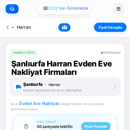
📅
2012'den Günümüze
Harran
Fiyat Hesapla
ONAYLI LISTE
2026 Rehberi
Şanlıurfa Harran Evden Eve
Nakliyat Firmaları
Şanlıurfa
•
Harran
Hassas taşımacılık için en iyi alternatifler.
Evden Eve Nakliyat
Şu an
kategorisindeki en iyi sonuçları
görüntülüyorsunuz.
HIZLI TEKLIF
⏱️
30 saniyede teklifin
Fiyat Hesapla