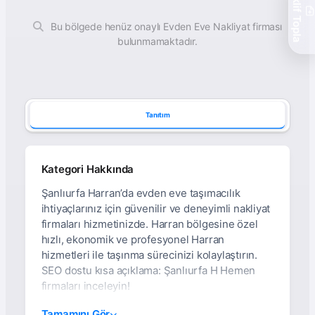
Teklif Topla
Bu bölgede henüz onaylı Evden Eve Nakliyat firması
bulunmamaktadır.
Tanıtım
Kategori Hakkında
Şanlıurfa Harran’da evden eve taşımacılık
ihtiyaçlarınız için güvenilir ve deneyimli nakliyat
firmaları hizmetinizde. Harran bölgesine özel
hızlı, ekonomik ve profesyonel Harran
hizmetleri ile taşınma sürecinizi kolaylaştırın.
SEO dostu kısa açıklama: Şanlıurfa H Hemen
firmaları inceleyin!
Şanlıurfa Harran
Tamamını Gör