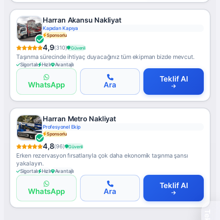
Harran Akansu Nakliyat
Kapıdan Kapıya
Sponsorlu
4,9
(310)
Güvenli
Taşınma sürecinde ihtiyaç duyacağınız tüm ekipman bizde mevcut.
Sigortalı
Hızlı
Avantajlı
Teklif Al
WhatsApp
Ara
Harran Metro Nakliyat
Profesyonel Ekip
Sponsorlu
4,8
(96)
Güvenli
Erken rezervasyon fırsatlarıyla çok daha ekonomik taşınma şansı
yakalayın.
Sigortalı
Hızlı
Avantajlı
Teklif Al
WhatsApp
Ara