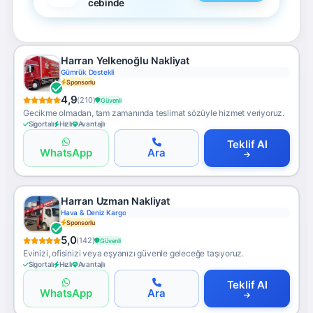
cebinde
Harran Yelkenoğlu Nakliyat
Gümrük Destekli
Sponsorlu
4,9
(210)
Güvenli
Gecikme olmadan, tam zamanında teslimat sözüyle hizmet veriyoruz.
Sigortalı
Hızlı
Avantajlı
Teklif Al
WhatsApp
Ara
Harran Uzman Nakliyat
Hava & Deniz Kargo
Sponsorlu
5,0
(142)
Güvenli
Evinizi, ofisinizi veya eşyanızı güvenle geleceğe taşıyoruz.
Sigortalı
Hızlı
Avantajlı
Teklif Al
WhatsApp
Ara