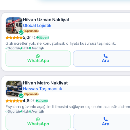
Hilvan Uzman Nakliyat
Takip Edilebilir
Sponsorlu
5,0
(142)
Güvenli
Gizli ücretler yok; ne konuştuksak o fiyata kusursuz taşımacılık.
Sigortalı
Hızlı
Avantajlı
WhatsApp
Ara
Hilvan Metro Nakliyat
Teknoloji Destekli
Sponsorlu
4,8
(96)
Güvenli
Eşyaların güvenle aşağı indirilmesini sağlayan dış cephe asansör sisteml
Sigortalı
Hızlı
Avantajlı
WhatsApp
Ara