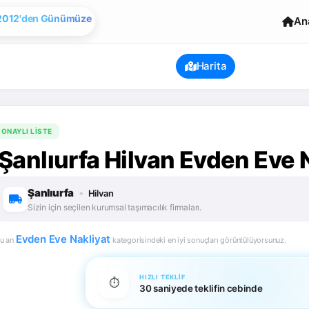
Evden Eve Nakliye
An
Harita
ONAYLI LISTE
Şanlıurfa Hilvan Evden Eve N
Şanlıurfa
•
Hilvan
Sizin için seçilen kurumsal taşımacılık firmaları.
Evden Eve Nakliyat
u an
kategorisindeki en iyi sonuçları görüntülüyorsunuz.
HIZLI TEKLIF
⏱️
30 saniyede teklifin cebinde