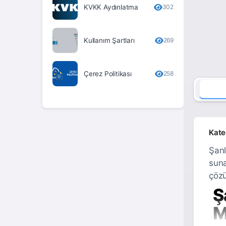
KVKK Aydınlatma
302
Erzurum
Eskişehir
Kullanım Şartları
269
Gaziantep
Giresun
Çerez Politikası
258
Gümüşhane
Hakkari
Hatay
Kate
Iğdır
Şanl
suna
Isparta
çözü
İstanbul
Ş
İzmir
M
Kahramanmaraş