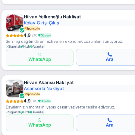
Hilvan Yelkenoğlu Nakliyat
Memnuniyet Garantisi
Sponsorlu
4,9
(210)
Güvenli
Şehir içi dağıtımda en hızlı ve en ekonomik çözümleri sunuyoruz.
Sigortalı
Hızlı
Avantajlı
WhatsApp
Ara
Hilvan Akansu Nakliyat
Hassas Taşımacılık
Sponsorlu
4,9
(310)
Güvenli
Eşyalarınızın montajını yapıp çalışır vaziyette teslim ediyoruz.
Sigortalı
Hızlı
Avantajlı
WhatsApp
Ara