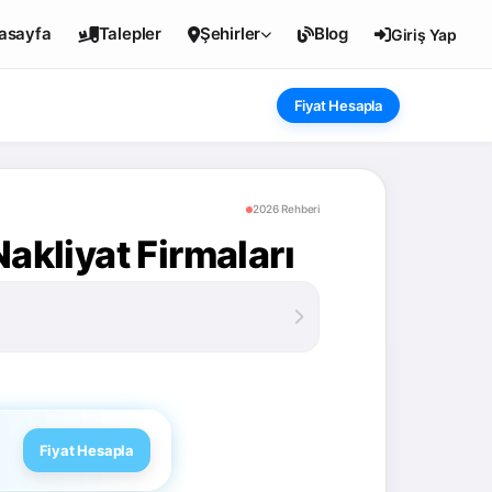
asayfa
Talepler
Şehirler
Blog
Giriş Yap
Fiyat Hesapla
2026 Rehberi
akliyat Firmaları
Fiyat Hesapla