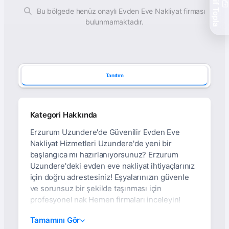
Teklif Topla
Bu bölgede henüz onaylı Evden Eve Nakliyat firması
bulunmamaktadır.
Tanıtım
Kategori Hakkında
Erzurum Uzundere'de Güvenilir Evden Eve
Nakliyat Hizmetleri Uzundere'de yeni bir
başlangıca mı hazırlanıyorsunuz? Erzurum
Uzundere'deki evden eve nakliyat ihtiyaçlarınız
için doğru adrestesiniz! Eşyalarınızın güvenle
ve sorunsuz bir şekilde taşınması için
profesyonel nak Hemen firmaları inceleyin!
Erzurum Uzundere
Tamamını Gör