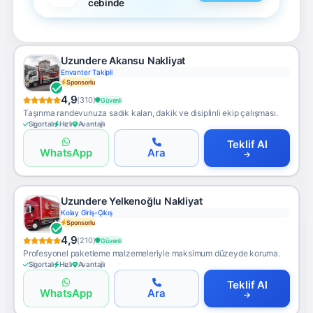
cebinde
Uzundere Akansu Nakliyat
Envanter Takipli
Sponsorlu
4,9
(310)
Güvenli
Taşınma randevunuza sadık kalan, dakik ve disiplinli ekip çalışması.
Sigortalı
Hızlı
Avantajlı
Teklif Al
WhatsApp
Ara
Uzundere Yelkenoğlu Nakliyat
Kolay Giriş-Çıkış
Sponsorlu
4,9
(210)
Güvenli
Profesyonel paketleme malzemeleriyle maksimum düzeyde koruma.
Sigortalı
Hızlı
Avantajlı
Teklif Al
WhatsApp
Ara