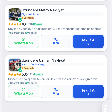
Uzundere Metro Nakliyat
Sigortalı Hizmet
Sponsorlu
4,8
(96)
Güvenli
Kayseri evden eve nakliyatta en yüksek memnuniyet oranına sahibiz.
Sigortalı
Hızlı
Avantajlı
Teklif Al
WhatsApp
Ara
Uzundere Uzman Nakliyat
Hava & Deniz Kargo
Sponsorlu
5,0
(142)
Güvenli
Modern ambalajlama teknikleri ile en hassas cihazlar bile güvende.
Sigortalı
Hızlı
Avantajlı
Teklif Al
WhatsApp
Ara