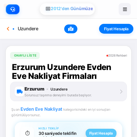
📅
2012'den Günümüze
Uzundere
Fiyat Hesapla
ONAYLI LISTE
2026 Rehberi
Erzurum Uzundere Evden
Eve Nakliyat Firmaları
Erzurum
•
Uzundere
Sorunsuz taşınma deneyimi burada başlıyor.
Evden Eve Nakliyat
Şu an
kategorisindeki en iyi sonuçları
görüntülüyorsunuz.
HIZLI TEKLIF
⏱️
30 saniyede teklifin
Fiyat Hesapla