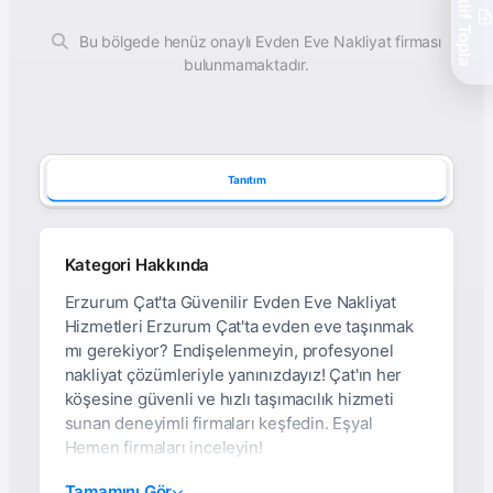
Teklif Topla
Bu bölgede henüz onaylı Evden Eve Nakliyat firması
bulunmamaktadır.
Tanıtım
Kategori Hakkında
Erzurum Çat'ta Güvenilir Evden Eve Nakliyat
Hizmetleri Erzurum Çat'ta evden eve taşınmak
mı gerekiyor? Endişelenmeyin, profesyonel
nakliyat çözümleriyle yanınızdayız! Çat'ın her
köşesine güvenli ve hızlı taşımacılık hizmeti
sunan deneyimli firmaları keşfedin. Eşyal
Hemen firmaları inceleyin!
Erzurum Çat Evden Eve
Tamamını Gör