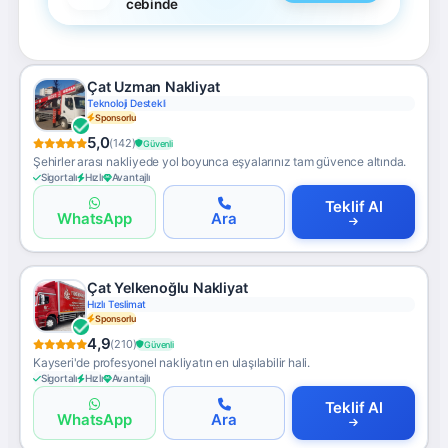
cebinde
Çat Uzman Nakliyat
Teknoloji Destekli
Sponsorlu
5,0
(142)
Güvenli
Şehirler arası nakliyede yol boyunca eşyalarınız tam güvence altında.
Sigortalı
Hızlı
Avantajlı
Teklif Al
WhatsApp
Ara
Çat Yelkenoğlu Nakliyat
Hızlı Teslimat
Sponsorlu
4,9
(210)
Güvenli
Kayseri'de profesyonel nakliyatın en ulaşılabilir hali.
Sigortalı
Hızlı
Avantajlı
Teklif Al
WhatsApp
Ara