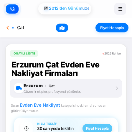
📅
2012'den Günümüze
Çat
Fiyat Hesapla
ONAYLI LISTE
2026 Rehberi
Erzurum Çat Evden Eve
Nakliyat Firmaları
Erzurum
•
Çat
Güvenilir ekipler, profesyonel çözümler.
Evden Eve Nakliyat
Şu an
kategorisindeki en iyi sonuçları
görüntülüyorsunuz.
HIZLI TEKLIF
⏱️
30 saniyede teklifin
Fiyat Hesapla