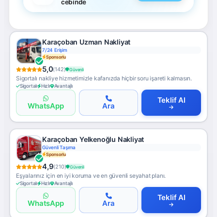
cebinde
Karaçoban Uzman Nakliyat
Avrupa Hattı
Sponsorlu
5,0
(142)
Güvenli
Sigortalı nakliye hizmetimizle kafanızda hiçbir soru işareti kalmasın.
Sigortalı
Hızlı
Avantajlı
Teklif Al
WhatsApp
Ara
Karaçoban Yelkenoğlu Nakliyat
Ücretsiz Keşif
Sponsorlu
4,9
(210)
Güvenli
Eşyalarınız için en iyi koruma ve en güvenli seyahat planı.
Sigortalı
Hızlı
Avantajlı
Teklif Al
WhatsApp
Ara