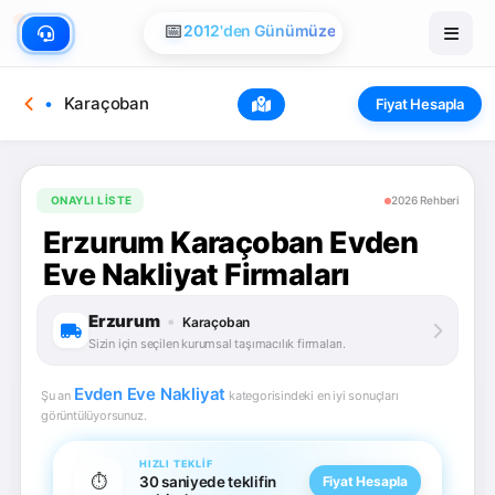
🏠
Evden Eve Nakliye
📅
2012'den Günümüze
Karaçoban
Fiyat Hesapla
ONAYLI LISTE
2026 Rehberi
Erzurum Karaçoban Evden
Eve Nakliyat Firmaları
Erzurum
•
Karaçoban
Sizin için seçilen kurumsal taşımacılık firmaları.
Evden Eve Nakliyat
Şu an
kategorisindeki en iyi sonuçları
görüntülüyorsunuz.
HIZLI TEKLIF
⏱️
30 saniyede teklifin
Fiyat Hesapla