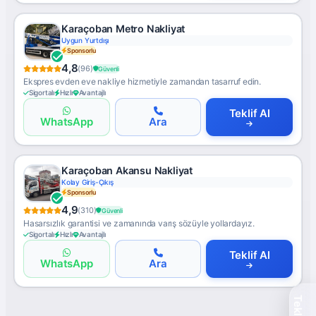
Karaçoban Metro Nakliyat
Gümrük Destekli
Sponsorlu
4,8
(96)
Güvenli
Ekspres evden eve nakliye hizmetiyle zamandan tasarruf edin.
Sigortalı
Hızlı
Avantajlı
Teklif Al
WhatsApp
Ara
Karaçoban Akansu Nakliyat
7/24 Erişim
Sponsorlu
4,9
(310)
Güvenli
Hasarsızlık garantisi ve zamanında varış sözüyle yollardayız.
Sigortalı
Hızlı
Avantajlı
Teklif Al
WhatsApp
Ara