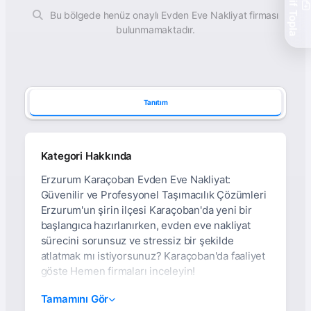
Teklif Topla
Bu bölgede henüz onaylı Evden Eve Nakliyat firması
bulunmamaktadır.
Tanıtım
Kategori Hakkında
Erzurum Karaçoban Evden Eve Nakliyat:
Güvenilir ve Profesyonel Taşımacılık Çözümleri
Erzurum'un şirin ilçesi Karaçoban'da yeni bir
başlangıca hazırlanırken, evden eve nakliyat
sürecini sorunsuz ve stressiz bir şekilde
atlatmak mı istiyorsunuz? Karaçoban'da faaliyet
göste Hemen firmaları inceleyin!
Erzurum Karaçoban
Tamamını Gör