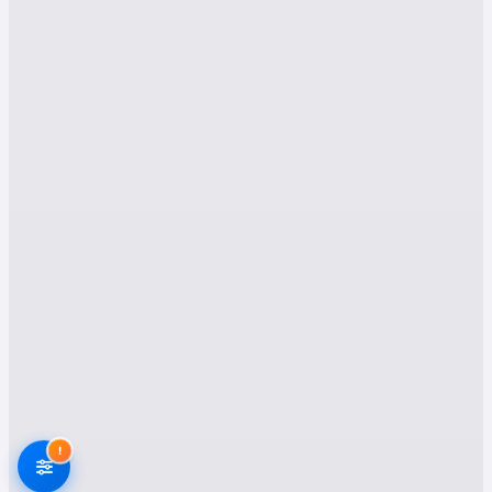
inceleyeceğiz.
Karaçoban Evden Eve
Nakliyat Hizmetleri: Hızlı
Ve Güvenli Taşımacılığın
Adresi
Karaçoban ve çevresinde, evden eve nakliyat
denilince akla gelen ilk şey, eşyalarınızın
güvenli bir şekilde yeni adresinize
ulaştırılmasıdır. Bunu sağlamak için, nakliyat
şirketleri çeşitli hizmetler sunmaktadır:
Evden Eve Nakliyat:
Standart ev taşıma
hizmeti, eşyalarınızın paketlenmesi,
taşınması ve yeni adresinizde
yerleştirilmesini kapsar. Profesyonel
!
ekipler, eşyalarınızın zarar görmemesi için
özenle çalışır.