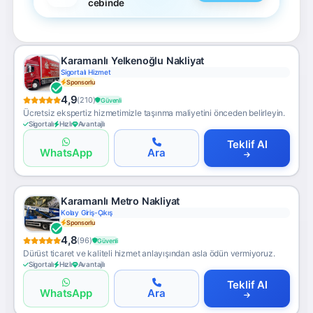
cebinde
Karamanlı Yelkenoğlu Nakliyat
Sigortalı Hizmet
Sponsorlu
4,9
(210)
Güvenli
Ücretsiz ekspertiz hizmetimizle taşınma maliyetini önceden belirleyin.
Sigortalı
Hızlı
Avantajlı
Teklif Al
WhatsApp
Ara
Karamanlı Metro Nakliyat
Kolay Giriş-Çıkış
Sponsorlu
4,8
(96)
Güvenli
Dürüst ticaret ve kaliteli hizmet anlayışından asla ödün vermiyoruz.
Sigortalı
Hızlı
Avantajlı
Teklif Al
WhatsApp
Ara