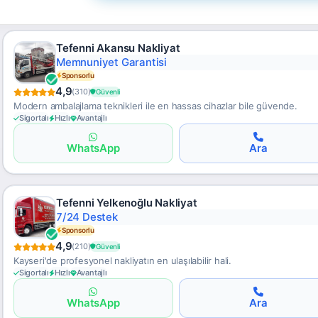
Tefenni Akansu Nakliyat
Memnuniyet Garantisi
Sponsorlu
4,9
(310)
Güvenli
Modern ambalajlama teknikleri ile en hassas cihazlar bile güvende.
Sigortalı
Hızlı
Avantajlı
WhatsApp
Ara
Tefenni Yelkenoğlu Nakliyat
7/24 Destek
Sponsorlu
4,9
(210)
Güvenli
Kayseri'de profesyonel nakliyatın en ulaşılabilir hali.
Sigortalı
Hızlı
Avantajlı
WhatsApp
Ara