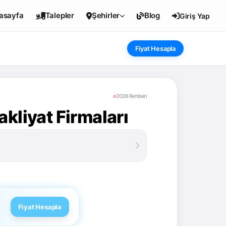
asayfa
Talepler
Şehirler
Blog
Giriş Yap
Fiyat Hesapla
2026 Rehberi
kliyat Firmaları
Fiyat Hesapla