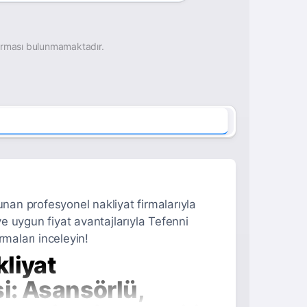
irması bulunmamaktadır.
unan profesyonel nakliyat firmalarıyla
ve uygun fiyat avantajlarıyla Tefenni
rmaları inceleyin!
liyat
i: Asansörlü,