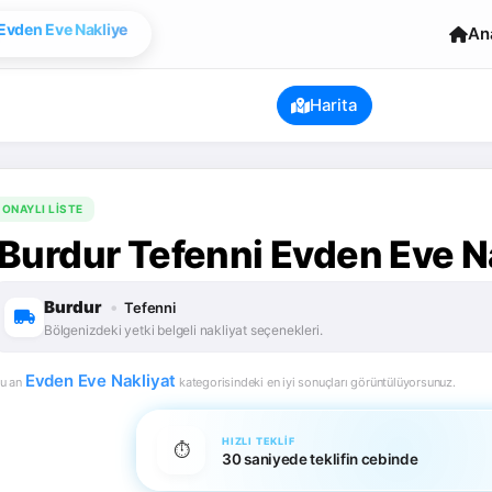
Evden Eve Nakliye
An
Harita
ONAYLI LISTE
Burdur Tefenni Evden Eve Na
Burdur
•
Tefenni
Bölgenizdeki yetki belgeli nakliyat seçenekleri.
Evden Eve Nakliyat
u an
kategorisindeki en iyi sonuçları görüntülüyorsunuz.
HIZLI TEKLIF
⏱️
30 saniyede teklifin cebinde