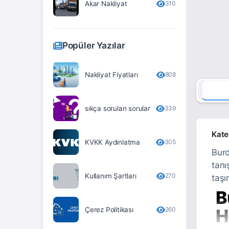
Akar Nakliyat
310
Erzurum
Eskişehir
Popüler Yazılar
Gaziantep
Giresun
Nakliyat Fiyatları
808
Gümüşhane
sıkça sorulan sorular
339
Hakkari
Hatay
Kate
KVKK Aydınlatma
305
Iğdır
Burd
tanı
Isparta
Kullanım Şartları
270
taşı
İstanbul
B
İzmir
Çerez Politikası
260
H
Kahramanmaraş