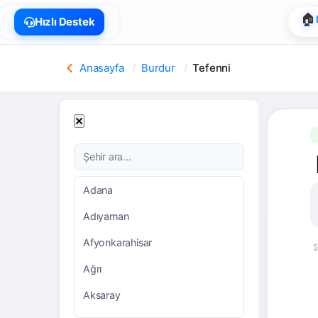
🏠
Hızlı Destek
Anasayfa
Burdur
Tefenni
Adana
Adıyaman
Afyonkarahisar
Ş
Ağrı
Aksaray