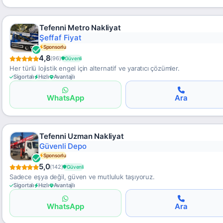
Tefenni Metro Nakliyat
Şeffaf Fiyat
Sponsorlu
4,8
(96)
Güvenli
Her türlü lojistik engel için alternatif ve yaratıcı çözümler.
Sigortalı
Hızlı
Avantajlı
WhatsApp
Ara
Tefenni Uzman Nakliyat
Güvenli Depo
Sponsorlu
5,0
(142)
Güvenli
Sadece eşya değil, güven ve mutluluk taşıyoruz.
Sigortalı
Hızlı
Avantajlı
WhatsApp
Ara