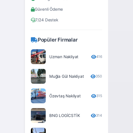
Bitlis
Güvenli Ödeme
Bolu
7/24 Destek
Burdur
Bursa
Popüler Firmalar
Çanakkale
Çankırı
Uzman Nakliyat
416
Çorum
Muğla Gül Nakliyat
350
Denizli
Diyarbakır
Özevtaş Nakliyat
315
Düzce
Edirne
BNG LOGİCSTİK
314
Elâzığ
Erzincan