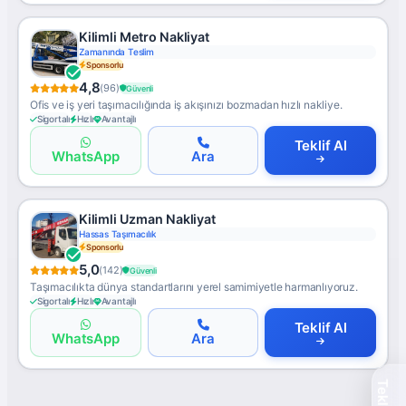
Kilimli Metro Nakliyat
Zamanında Teslim
Sponsorlu
4,8
(96)
Güvenli
Ofis ve iş yeri taşımacılığında iş akışınızı bozmadan hızlı nakliye.
Sigortalı
Hızlı
Avantajlı
Teklif Al
WhatsApp
Ara
Kilimli Uzman Nakliyat
Hassas Taşımacılık
Sponsorlu
5,0
(142)
Güvenli
Taşımacılıkta dünya standartlarını yerel samimiyetle harmanlıyoruz.
Sigortalı
Hızlı
Avantajlı
Teklif Al
WhatsApp
Ara