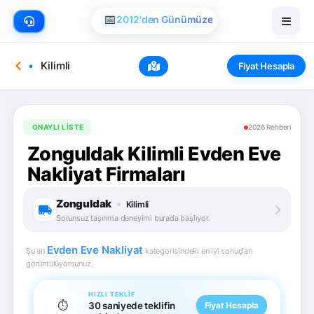
📅
2012'den Günümüze
Kilimli
Fiyat Hesapla
ONAYLI LISTE
2026 Rehberi
Zonguldak Kilimli Evden Eve
Nakliyat Firmaları
Zonguldak
•
Kilimli
Sorunsuz taşınma deneyimi burada başlıyor.
Evden Eve Nakliyat
Şu an
kategorisindeki en iyi sonuçları
görüntülüyorsunuz.
HIZLI TEKLIF
⏱️
30 saniyede teklifin
Fiyat Hesapla