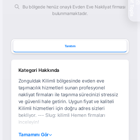
Teklif Topla
Bu bölgede henüz onaylı Evden Eve Nakliyat firması
bulunmamaktadır.
Tanıtım
Kategori Hakkında
Zonguldak Kilimli bölgesinde evden eve
taşımacılık hizmetleri sunan profesyonel
nakliyat firmaları ile taşınma sürecinizi stressiz
ve güvenli hale getirin. Uygun fiyat ve kaliteli
Kilimli hizmetleri için doğru adres sizleri
bekliyor. --- Slug: kilimli Hemen firmaları
inceleyin!
Zonguldak Kilimli Evden
Tamamını Gör