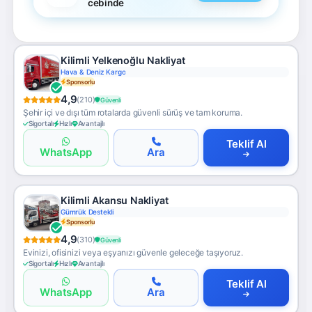
cebinde
Kilimli Yelkenoğlu Nakliyat
Hava & Deniz Kargo
Sponsorlu
4,9
(210)
Güvenli
Şehir içi ve dışı tüm rotalarda güvenli sürüş ve tam koruma.
Sigortalı
Hızlı
Avantajlı
Teklif Al
WhatsApp
Ara
Kilimli Akansu Nakliyat
Gümrük Destekli
Sponsorlu
4,9
(310)
Güvenli
Evinizi, ofisinizi veya eşyanızı güvenle geleceğe taşıyoruz.
Sigortalı
Hızlı
Avantajlı
Teklif Al
WhatsApp
Ara