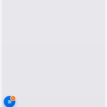
Hizmetlerimiz
Kilimli bölgesindeki nakliyat firmaları, farklı
ihtiyaçlara uygun geniş kapsamlı hizmetler
sunmaktadır. Her bir hizmet, taşınma
sürecinizde hız, güvenlik ve verimlilik garantisi
altındadır.
1. Asansörlü Nakliyat:
Yükünüzü
Kolaylaştırıyoruz
Kilimli şehir içi ve şehirlerarası nakliyatında
asansörlü taşımacılık, özellikle yüksek katlı
binalardan taşınırken büyük kolaylık sağlar.
Mobilya ve beyaz eşyalarınız asansör
aracılığıyla hızlı ve güvenli bir şekilde indirilip
çıkarılır. Bu sayede hem zamandan tasarruf
!
edilir hem de mobilya ve eşyalarınızda
oluşabilecek hasar riski azaltılır.