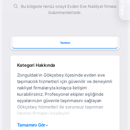
Teklif Topla
Bu bölgede henüz onaylı Evden Eve Nakliyat firması
bulunmamaktadır.
Tanıtım
Kategori Hakkında
Zonguldak’ın Gökçebey ilçesinde evden eve
taşımacılık hizmetleri için güvenilir ve deneyimli
nakliyat firmalarıyla kolayca iletişim
kurabilirsiniz. Profesyonel ekipler eşliğinde
eşyalarınızın güvenle taşınmasını sağlayan
Gökçebey hizmetleri ile sorunsuz taşınman
Hemen firmaları inceleyin!
Zonguldak Gökçebey
Tamamını Gör