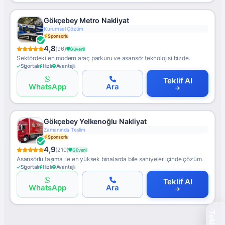
Gökçebey Metro Nakliyat
Global Lojistik
Sponsorlu
4,8
(96)
Güvenli
Sektördeki en modern araç parkuru ve asansör teknolojisi bizde.
Sigortalı
Hızlı
Avantajlı
Teklif Al
WhatsApp
Ara
Gökçebey Yelkenoğlu Nakliyat
Avrupa Hattı
Sponsorlu
4,9
(210)
Güvenli
Asansörlü taşıma ile en yüksek binalarda bile saniyeler içinde çözüm.
Sigortalı
Hızlı
Avantajlı
Teklif Al
WhatsApp
Ara