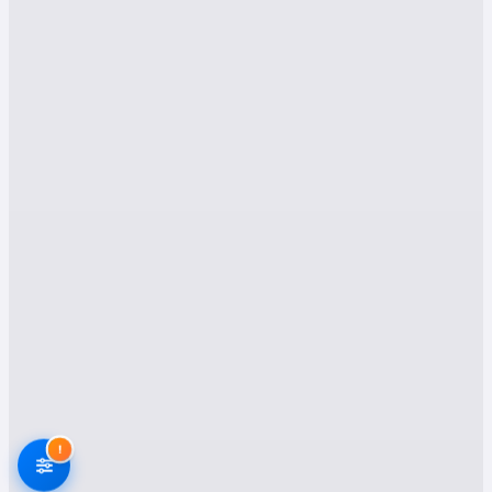
neden bizi tercih etmeniz gerektiğini
detaylandıracağız.
Gökçebey Evden Eve
Nakliyat Hizmetleri:
Alanında Uzman
Çözümler
Zonguldak Gökçebey’de nakliyat sektörü
oldukça rekabetçi ve müşteri odaklı hizmet
sunmak önemli. Bizler, nakliyat ihtiyaçlarınızı
karşılamak adına kapsamlı ve yenilikçi hizmet
yelpazesiyle karşınızdayız:
1. Evden Eve Nakliyat
Ev taşımak, en hassas ve özen gerektiren
!
nakliyat türlerinden biridir. Eşyalarınızın
güvenliği ve sağlığı bizim önceliğimizdir. Uzman