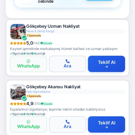
cebinde
Gökçebey Uzman Nakliyat
Hızlı Gümrükleme
Sponsorlu
5,0
(142)
Güvenli
Kayseri genelinde markalaşmış hizmet kalitesi ve uzman yaklaşım.
Sigortalı
Hızlı
Avantajlı
Teklif Al
WhatsApp
Ara
Gökçebey Akansu Nakliyat
Ücretsiz Keşif
Sponsorlu
4,9
(310)
Güvenli
Eşyalarınızı sigortalıyor, taşınma riskini ortadan kaldırıyoruz.
Sigortalı
Hızlı
Avantajlı
Teklif Al
WhatsApp
Ara