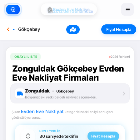
🏠
Evden Eve Nakliye
📅
2012'den Günümüze
Gökçebey
Fiyat Hesapla
ONAYLI LISTE
2026 Rehberi
Zonguldak Gökçebey Evden
Eve Nakliyat Firmaları
Zonguldak
•
Gökçebey
Bölgenizdeki yetki belgeli nakliyat seçenekleri.
Evden Eve Nakliyat
Şu an
kategorisindeki en iyi sonuçları
görüntülüyorsunuz.
HIZLI TEKLIF
⏱️
30 saniyede teklifin
Fiyat Hesapla