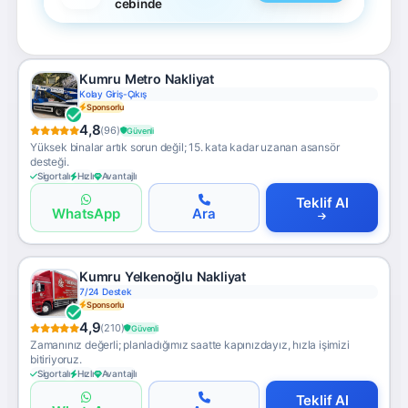
cebinde
Kumru Metro Nakliyat
Kolay Giriş-Çıkış
Sponsorlu
4,8
(96)
Güvenli
Yüksek binalar artık sorun değil; 15. kata kadar uzanan asansör
desteği.
Sigortalı
Hızlı
Avantajlı
Teklif Al
WhatsApp
Ara
Kumru Yelkenoğlu Nakliyat
7/24 Destek
Sponsorlu
4,9
(210)
Güvenli
Zamanınız değerli; planladığımız saatte kapınızdayız, hızla işimizi
bitiriyoruz.
Sigortalı
Hızlı
Avantajlı
Teklif Al