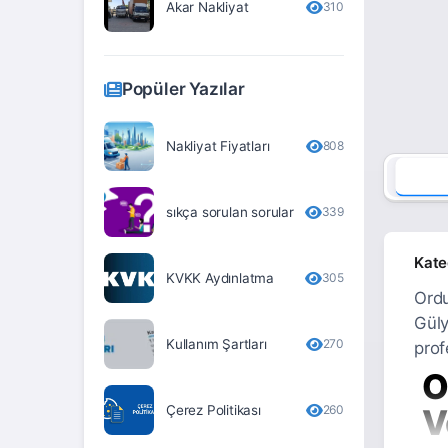
Akar Nakliyat
310
Erzurum
Eskişehir
Popüler Yazılar
Gaziantep
Giresun
Nakliyat Fiyatları
808
Gümüşhane
sıkça sorulan sorular
339
Hakkari
Hatay
Kate
KVKK Aydınlatma
305
Iğdır
Ordu
Güly
Isparta
Kullanım Şartları
270
prof
İstanbul
O
İzmir
Çerez Politikası
260
V
Kahramanmaraş