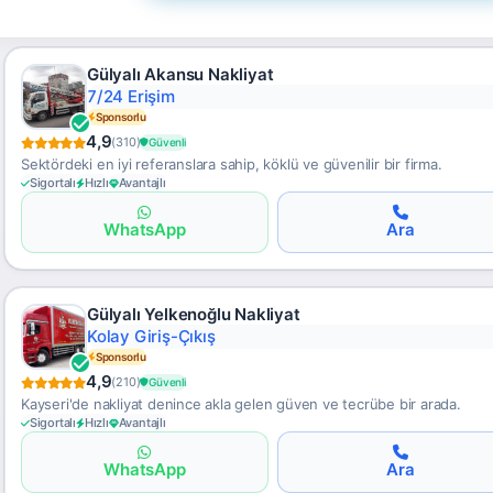
Gülyalı Akansu Nakliyat
Nem Kontrollü
Sponsorlu
4,9
(310)
Güvenli
Sektördeki en iyi referanslara sahip, köklü ve güvenilir bir firma.
Sigortalı
Hızlı
Avantajlı
WhatsApp
Ara
Gülyalı Yelkenoğlu Nakliyat
Kurumsal Çözüm
Sponsorlu
4,9
(210)
Güvenli
Kayseri'de nakliyat denince akla gelen güven ve tecrübe bir arada.
Sigortalı
Hızlı
Avantajlı
WhatsApp
Ara