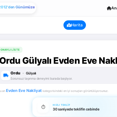
Evden Eve Nakliye
An
2012'den Günümüze
Harita
ONAYLI LISTE
Ordu Gülyalı Evden Eve Nakl
Ordu
•
Gülyalı
Sorunsuz taşınma deneyimi burada başlıyor.
Evden Eve Nakliyat
u an
kategorisindeki en iyi sonuçları görüntülüyorsunuz.
HIZLI TEKLIF
⏱️
30 saniyede teklifin cebinde