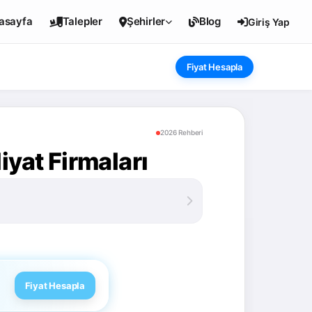
asayfa
Talepler
Şehirler
Blog
Giriş Yap
Fiyat Hesapla
2026 Rehberi
iyat Firmaları
Fiyat Hesapla