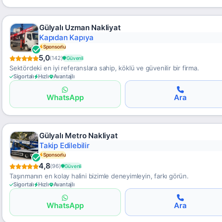
Gülyalı Uzman Nakliyat
Klimalı Saklama
Sponsorlu
5,0
(142)
Güvenli
Sektördeki en iyi referanslara sahip, köklü ve güvenilir bir firma.
Sigortalı
Hızlı
Avantajlı
WhatsApp
Ara
Gülyalı Metro Nakliyat
Uygun Yurtdışı
Sponsorlu
4,8
(96)
Güvenli
Taşınmanın en kolay halini bizimle deneyimleyin, farkı görün.
Sigortalı
Hızlı
Avantajlı
WhatsApp
Ara