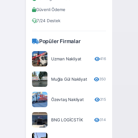
Bitlis
Güvenli Ödeme
Bolu
7/24 Destek
Burdur
Bursa
Popüler Firmalar
Çanakkale
Çankırı
Uzman Nakliyat
416
Çorum
Muğla Gül Nakliyat
350
Denizli
Diyarbakır
Özevtaş Nakliyat
315
Düzce
Edirne
BNG LOGİCSTİK
314
Elâzığ
Erzincan