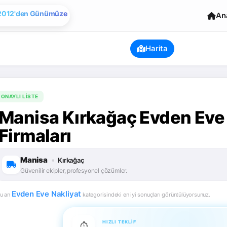
Evden Eve Nakliye
An
2012'den Günümüze
Harita
ONAYLI LISTE
Manisa Kırkağaç Evden Eve 
Firmaları
Manisa
•
Kırkağaç
Güvenilir ekipler, profesyonel çözümler.
Evden Eve Nakliyat
u an
kategorisindeki en iyi sonuçları görüntülüyorsunuz.
HIZLI TEKLIF
⏱️