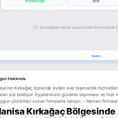
WhatsApp
Ara
Bu bölgede henüz onaylı Evden Eve Nakliyat f
Tanıtım
gori Hakkında
sa’nın Kırkağaç ilçesinde evden eve taşımacılık hizmetleri 
aları sizi bekliyor. Eşyalarınızın güvenle taşınması ve hızlı
ygun çözümleri sunan firmalarla tanışın. - Hemen firmaları
anisa Kırkağaç Bölgesinde