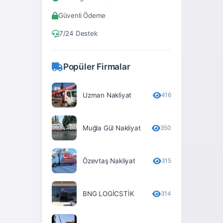
Bitlis
Güvenli Ödeme
Bolu
7/24 Destek
Burdur
Bursa
Popüler Firmalar
Çanakkale
Çankırı
Uzman Nakliyat
416
Çorum
Muğla Gül Nakliyat
350
Denizli
Diyarbakır
Özevtaş Nakliyat
315
Düzce
Edirne
BNG LOGİCSTİK
314
Elâzığ
Erzincan