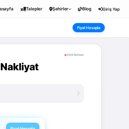
asayfa
Talepler
Şehirler
Blog
Giriş Yap
Fiyat Hesapla
2026 Rehberi
Nakliyat
Fiyat Hesapla