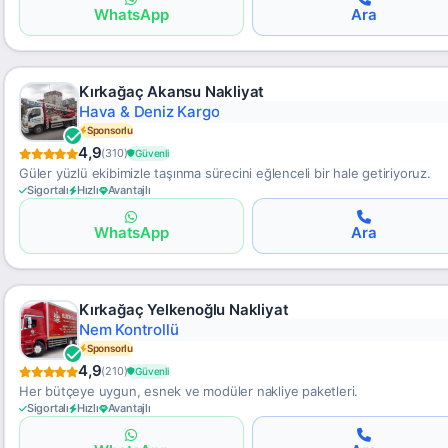
WhatsApp
Ara
Kırkağaç Akansu Nakliyat
Zamanında Teslim
Sponsorlu
4,9
(310)
Güvenli
Güler yüzlü ekibimizle taşınma sürecini eğlenceli bir hale getiriyoruz.
Sigortalı
Hızlı
Avantajlı
WhatsApp
Ara
Kırkağaç Yelkenoğlu Nakliyat
Hızlı Gümrükleme
Sponsorlu
4,9
(210)
Güvenli
Her bütçeye uygun, esnek ve modüler nakliye paketleri.
Sigortalı
Hızlı
Avantajlı