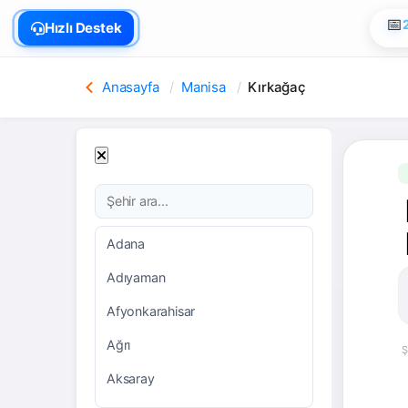
🏠
Hızlı Destek
📅
Anasayfa
Manisa
Kırkağaç
Adana
Adıyaman
Afyonkarahisar
Ağrı
Ş
Aksaray