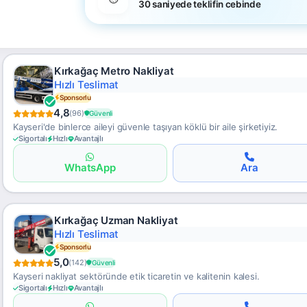
30 saniyede teklifin cebinde
Kırkağaç Metro Nakliyat
Asansörlü Nakliyat
Sponsorlu
4,8
(96)
Güvenli
Kayseri'de binlerce aileyi güvenle taşıyan köklü bir aile şirketiyiz.
Sigortalı
Hızlı
Avantajlı
WhatsApp
Ara
Kırkağaç Uzman Nakliyat
Güvenli Taşıma
Sponsorlu
5,0
(142)
Güvenli
Kayseri nakliyat sektöründe etik ticaretin ve kalitenin kalesi.
Sigortalı
Hızlı
Avantajlı