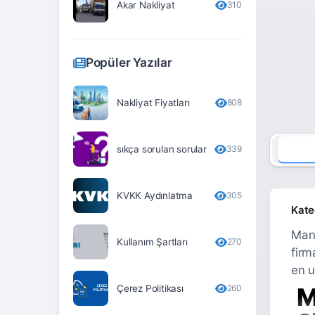
Akar Nakliyat
310
Erzurum
Eskişehir
Popüler Yazılar
Gaziantep
Giresun
Nakliyat Fiyatları
808
Gümüşhane
sıkça sorulan sorular
339
Hakkari
Hatay
KVKK Aydınlatma
305
Iğdır
Kate
Isparta
Mani
Kullanım Şartları
270
firm
İstanbul
en u
İzmir
Çerez Politikası
260
M
Kahramanmaraş