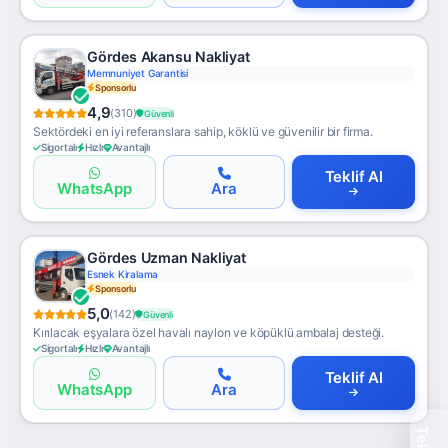
Gördes Akansu Nakliyat
Memnuniyet Garantisi
Sponsorlu
4,9
(310)
Güvenli
Sektördeki en iyi referanslara sahip, köklü ve güvenilir bir firma.
Sigortalı
Hızlı
Avantajlı
Teklif Al
WhatsApp
Ara
Gördes Uzman Nakliyat
Esnek Kiralama
Sponsorlu
5,0
(142)
Güvenli
Kırılacak eşyalara özel havalı naylon ve köpüklü ambalaj desteği.
Sigortalı
Hızlı
Avantajlı
Teklif Al
WhatsApp
Ara