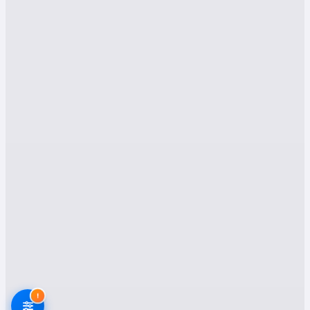
Bu makalede, Manisa Gördes ilçesinde nakliyat
sektöründeki hizmetler, fiyatlandırma ve neden
bizim platformumuzdaki firmaları tercih etmeniz
gerektiği konularında detaylı bilgiler
bulabilirsiniz.
Gördes Evden Eve
Nakliyat Hizmetleri
1. Hızlı Teslimat Ve
Zamanında Taşıma
Manisa Gördes bölgesinde taşımacılık
hizmetleri denildiğinde, en önemli
beklentilerden biri hızlı ve sorunsuz teslimattır.
Uzman ekipler, güncel lojistik araçları ve
teknolojik ekipmanlar sayesinde olası
gecikmeler en aza indirilir. Taşıma sırasında
!