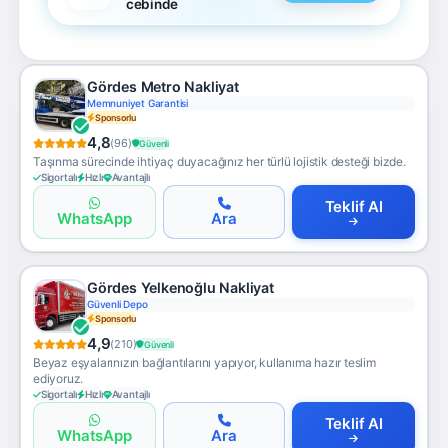
cebinde
Gördes Metro Nakliyat
Memnuniyet Garantisi
Sponsorlu
4,8
(96)
Güvenli
Taşınma sürecinde ihtiyaç duyacağınız her türlü lojistik desteği bizde.
Sigortalı
Hızlı
Avantajlı
Teklif Al
WhatsApp
Ara
Gördes Yelkenoğlu Nakliyat
Güvenli Depo
Sponsorlu
4,9
(210)
Güvenli
Beyaz eşyalarınızın bağlantılarını yapıyor, kullanıma hazır teslim
ediyoruz.
Sigortalı
Hızlı
Avantajlı
Teklif Al
WhatsApp
Ara