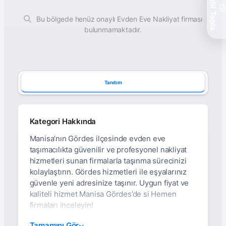
Teklif Topla
Bu bölgede henüz onaylı Evden Eve Nakliyat firması
bulunmamaktadır.
Tanıtım
Kategori Hakkında
Manisa’nın Gördes ilçesinde evden eve
taşımacılıkta güvenilir ve profesyonel nakliyat
hizmetleri sunan firmalarla taşınma sürecinizi
kolaylaştırın. Gördes hizmetleri ile eşyalarınız
güvenle yeni adresinize taşınır. Uygun fiyat ve
kaliteli hizmet Manisa Gördes’de si Hemen
firmaları inceleyin!
Manisa Gördes
Tamamını Gör