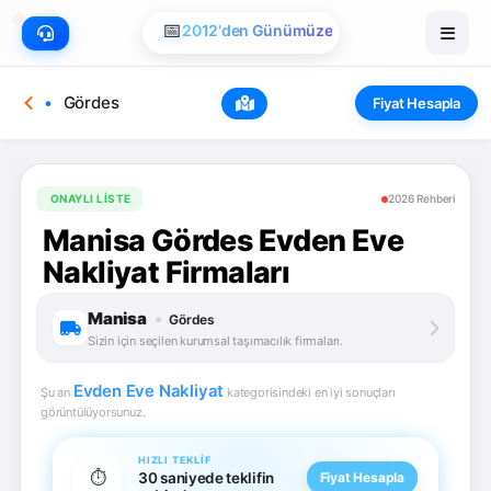
📅
2012'den Günümüze
Gördes
Fiyat Hesapla
ONAYLI LISTE
2026 Rehberi
Manisa Gördes Evden Eve
Nakliyat Firmaları
Manisa
•
Gördes
Sizin için seçilen kurumsal taşımacılık firmaları.
Evden Eve Nakliyat
Şu an
kategorisindeki en iyi sonuçları
görüntülüyorsunuz.
HIZLI TEKLIF
⏱️
30 saniyede teklifin
Fiyat Hesapla