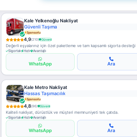
Kale Yelkenoğlu Nakliyat
Güvenli Taşıma
Sponsorlu
4,9
(210)
Güvenli
Değerli eşyalarınız için özel paketleme ve tam kapsamlı sigorta desteğ
Sigortalı
Hızlı
Avantajlı
WhatsApp
Ara
Kale Metro Nakliyat
Hassas Taşımacılık
Sponsorlu
4,8
(96)
Güvenli
Kaliteli nakliyat, dürüstlük ve müşteri memnuniyeti tek çatıda.
Sigortalı
Hızlı
Avantajlı
WhatsApp
Ara