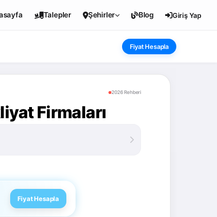
asayfa
Talepler
Şehirler
Blog
Giriş Yap
Fiyat Hesapla
2026 Rehberi
iyat Firmaları
Fiyat Hesapla