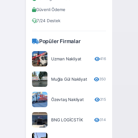
Bitlis
Güvenli Ödeme
Bolu
7/24 Destek
Burdur
Bursa
Popüler Firmalar
Çanakkale
Çankırı
Uzman Nakliyat
416
Çorum
Muğla Gül Nakliyat
350
Denizli
Diyarbakır
Özevtaş Nakliyat
315
Düzce
Edirne
BNG LOGİCSTİK
314
Elâzığ
Erzincan