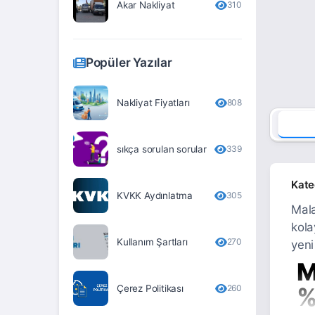
Akar Nakliyat
310
Erzurum
Eskişehir
Popüler Yazılar
Gaziantep
Giresun
Nakliyat Fiyatları
808
Gümüşhane
sıkça sorulan sorular
339
Hakkari
Hatay
Kate
KVKK Aydınlatma
305
Iğdır
Mala
kola
Isparta
Kullanım Şartları
270
yeni
İstanbul
M
İzmir
Çerez Politikası
260
%
Kahramanmaraş