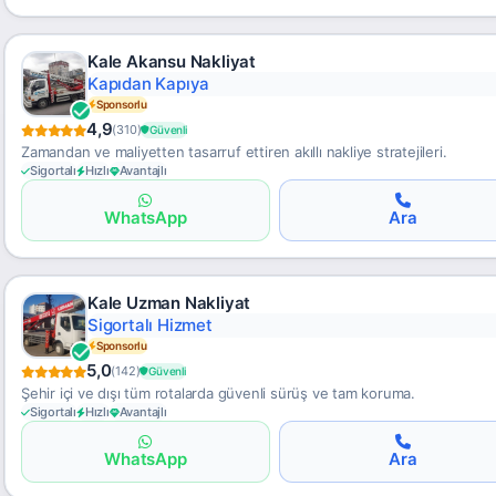
Kale Akansu Nakliyat
Kapıdan Kapıya
Sponsorlu
4,9
(310)
Güvenli
Zamandan ve maliyetten tasarruf ettiren akıllı nakliye stratejileri.
Sigortalı
Hızlı
Avantajlı
WhatsApp
Ara
Kale Uzman Nakliyat
Sigortalı Hizmet
Sponsorlu
5,0
(142)
Güvenli
Şehir içi ve dışı tüm rotalarda güvenli sürüş ve tam koruma.
Sigortalı
Hızlı
Avantajlı
WhatsApp
Ara