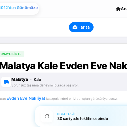
An
2012'den Günümüze

Evden Eve Nakliye
Harita
ONAYLI LISTE
Malatya Kale Evden Eve Nakl
Malatya
•
Kale
Sorunsuz taşınma deneyimi burada başlıyor.
Evden Eve Nakliyat
u an
kategorisindeki en iyi sonuçları görüntülüyorsunuz.
HIZLI TEKLIF
⏱️
30 saniyede teklifin cebinde