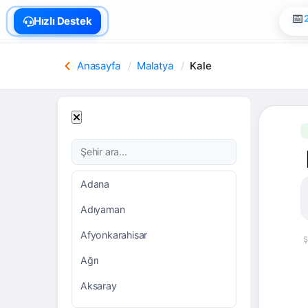
📅
Hızlı Destek

Anasayfa
Malatya
Kale
Adana
Adıyaman
Afyonkarahisar
Ş
Ağrı
Aksaray