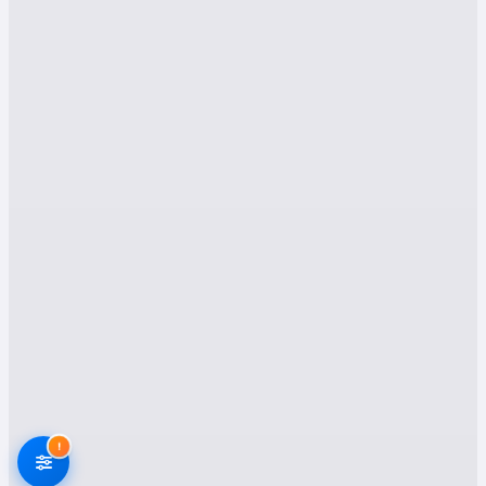
hizmetlerimizi, uygun fiyat politikalarımızı ve
neden bizden hizmet almanız gerektiğini detaylı
bir şekilde anlatarak, sizlere rehberlik edeceğiz.
Hizmetlerimiz: Malatya
Battalgazi Evden Eve
Nakliyatın Güvencesi
Battalgazi hizmetleri
kapsamında firmamız,
taşınma sürecini hem hızlı hem de stressiz hale
getirmek için eksiksiz çözümler sunmaktadır.
Alanında uzman ekiplerimiz, sigortalı nakliyat
seçenekleri ve modern teknolojiden faydalanan
asansörlü kaldırma sistemleriyle taşınmanızı
sorunsuz gerçekleştirir.
1. Evden Eve Nakliyat
!
Evden eve nakliyat, müşteri memnuniyetimizi