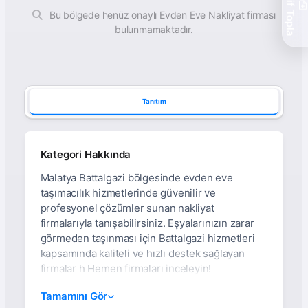
Teklif Topla
Bu bölgede henüz onaylı Evden Eve Nakliyat firması
bulunmamaktadır.
Tanıtım
Kategori Hakkında
Malatya Battalgazi bölgesinde evden eve
taşımacılık hizmetlerinde güvenilir ve
profesyonel çözümler sunan nakliyat
firmalarıyla tanışabilirsiniz. Eşyalarınızın zarar
görmeden taşınması için Battalgazi hizmetleri
kapsamında kaliteli ve hızlı destek sağlayan
firmalar h Hemen firmaları inceleyin!
Malatya Battalgazi'de
Tamamını Gör