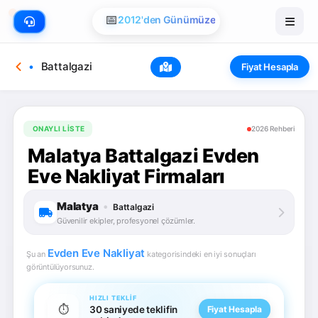
📅
2012'den Günümüze
Battalgazi
Fiyat Hesapla
ONAYLI LISTE
2026 Rehberi
Malatya Battalgazi Evden
Eve Nakliyat Firmaları
Malatya
•
Battalgazi
Güvenilir ekipler, profesyonel çözümler.
Evden Eve Nakliyat
Şu an
kategorisindeki en iyi sonuçları
görüntülüyorsunuz.
HIZLI TEKLIF
⏱️
30 saniyede teklifin
Fiyat Hesapla