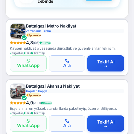
cebinde
Battalgazi Metro Nakliyat
Zamanında Teslim
Sponsorlu
4,8
(96)
Güvenli
Kayseri nakliyat piyasasında dürüstlük ve güvenle anılan tek isim.
Sigortalı
Hızlı
Avantajlı
Teklif Al
WhatsApp
Ara
Battalgazi Akansu Nakliyat
Kapıdan Kapıya
Sponsorlu
4,9
(310)
Güvenli
Eşyalarınızı en yüksek standartlarda paketleyip, özenle istifliyoruz.
Sigortalı
Hızlı
Avantajlı
Teklif Al
WhatsApp
Ara