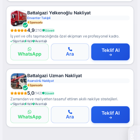
Battalgazi Yelkenoğlu Nakliyat
Envanter Takipli
Sponsorlu
4,9
(210)
Güvenli
İş yeri ve ofis taşımacılığında özel ekipman ve profesyonel kadro.
Sigortalı
Hızlı
Avantajlı
Teklif Al
WhatsApp
Ara
Battalgazi Uzman Nakliyat
Asansörlü Nakliyat
Sponsorlu
5,0
(142)
Güvenli
Zamandan ve maliyetten tasarruf ettiren akıllı nakliye stratejileri.
Sigortalı
Hızlı
Avantajlı
Teklif Al
WhatsApp
Ara