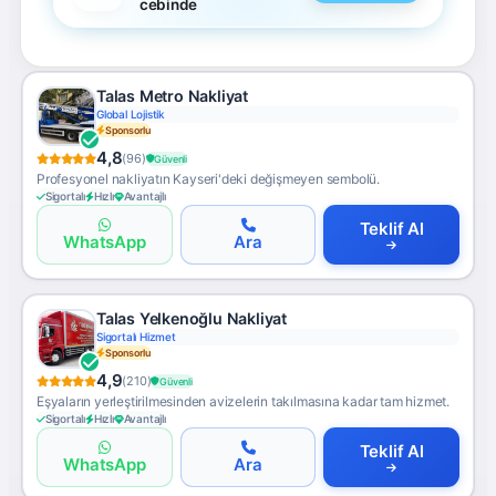
cebinde
Talas Metro Nakliyat
Global Lojistik
Sponsorlu
4,8
(96)
Güvenli
Profesyonel nakliyatın Kayseri'deki değişmeyen sembolü.
Sigortalı
Hızlı
Avantajlı
Teklif Al
WhatsApp
Ara
Talas Yelkenoğlu Nakliyat
Sigortalı Hizmet
Sponsorlu
4,9
(210)
Güvenli
Eşyaların yerleştirilmesinden avizelerin takılmasına kadar tam hizmet.
Sigortalı
Hızlı
Avantajlı
Teklif Al
WhatsApp
Ara