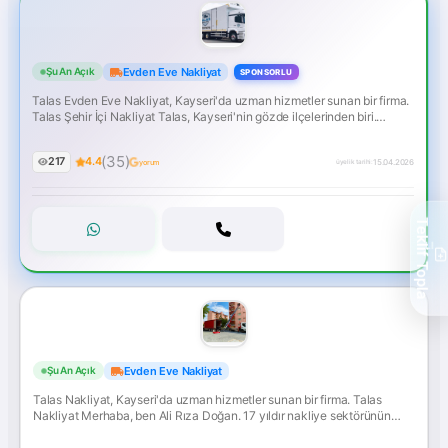
Talas
Evden Eve Nakliyat
Şu An Açık
SPONSORLU
Evden
Talas Evden Eve Nakliyat, Kayseri'da uzman hizmetler sunan bir firma.
Eve
Talas Şehir İçi Nakliyat Talas, Kayseri'nin gözde ilçelerinden biri.
Nakliyat
Bahçelievler, Mevlana, Yenidoğan gibi kalabalık mahalleleri, her geçen
gün yükselen yeni siteleri ve artan nüfusuyla taşınma hareketliliğinin
(35)
217
4.4
yoğun olarak yaşandığı bir bölge.... İletişime geçin!
15.04.2026
yorum
üyelik tarihi:
Teklif Topla
ONAYLI
Talas
Evden Eve Nakliyat
Şu An Açık
Nakliyat
Talas Nakliyat, Kayseri'da uzman hizmetler sunan bir firma. Talas
Nakliyat Merhaba, ben Ali Rıza Doğan. 17 yıldır nakliye sektörünün
içindeyim ve Talas/Kayseri bölgesinde 3500'den fazla başarılı taşıma
gerçekleştirdim.... İletişime geçin!