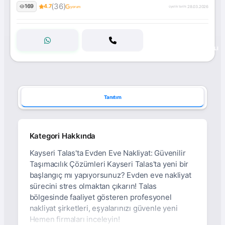
(36)
169
4.7
28.03.2026
yorum
üyelik tarihi:
ONAYLI
Tanıtım
Kategori Hakkında
Kayseri Talas'ta Evden Eve Nakliyat: Güvenilir
Taşımacılık Çözümleri Kayseri Talas'ta yeni bir
başlangıç mı yapıyorsunuz? Evden eve nakliyat
sürecini stres olmaktan çıkarın! Talas
bölgesinde faaliyet gösteren profesyonel
nakliyat şirketleri, eşyalarınızı güvenle yeni
Hemen firmaları inceleyin!