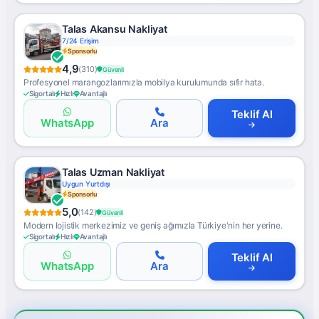
Talas Akansu Nakliyat
7/24 Erişim
Sponsorlu
4,9
(310)
Güvenli
Profesyonel marangozlarımızla mobilya kurulumunda sıfır hata.
Sigortalı
Hızlı
Avantajlı
Teklif Al
WhatsApp
Ara
Talas Uzman Nakliyat
Uygun Yurtdışı
Sponsorlu
5,0
(142)
Güvenli
Modern lojistik merkezimiz ve geniş ağımızla Türkiye'nin her yerine.
Sigortalı
Hızlı
Avantajlı
Teklif Al
WhatsApp
Ara