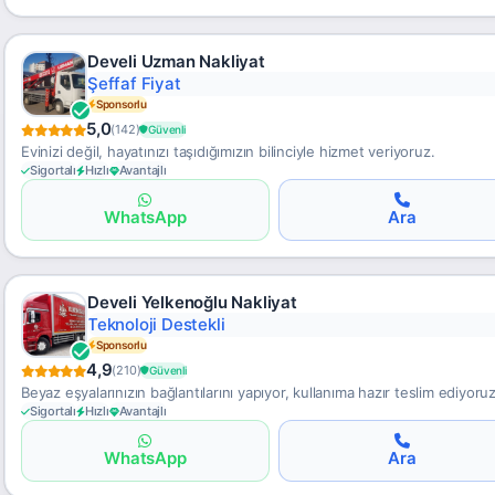
Develi Uzman Nakliyat
Güvenli Taşıma
Sponsorlu
5,0
(142)
Güvenli
Evinizi değil, hayatınızı taşıdığımızın bilinciyle hizmet veriyoruz.
Sigortalı
Hızlı
Avantajlı
WhatsApp
Ara
Develi Yelkenoğlu Nakliyat
7/24 Erişim
Sponsorlu
4,9
(210)
Güvenli
Beyaz eşyalarınızın bağlantılarını yapıyor, kullanıma hazır teslim ediyoruz
Sigortalı
Hızlı
Avantajlı
WhatsApp
Ara