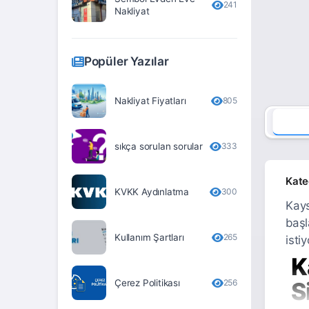
241
Nakliyat
Erzurum
Eskişehir
Popüler Yazılar
Gaziantep
Giresun
Nakliyat Fiyatları
805
Gümüşhane
sıkça sorulan sorular
333
Hakkari
Hatay
Kate
KVKK Aydınlatma
300
Iğdır
Kays
başl
Isparta
Kullanım Şartları
265
isti
İstanbul
K
İzmir
Çerez Politikası
256
S
Kahramanmaraş