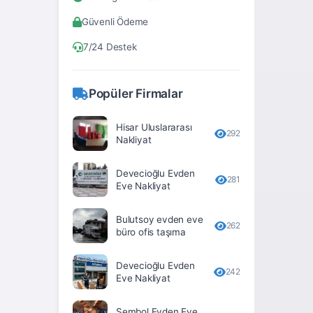
Bitlis
Güvenli Ödeme
Bolu
7/24 Destek
Burdur
Bursa
Popüler Firmalar
Çanakkale
Hisar Uluslararası
Çankırı
292
Nakliyat
Çorum
Devecioğlu Evden
281
Denizli
Eve Nakliyat
Diyarbakır
Bulutsoy evden eve
262
büro ofis taşıma
Düzce
Edirne
Devecioğlu Evden
242
Eve Nakliyat
Elâzığ
Erzincan
Sembol Evden Eve