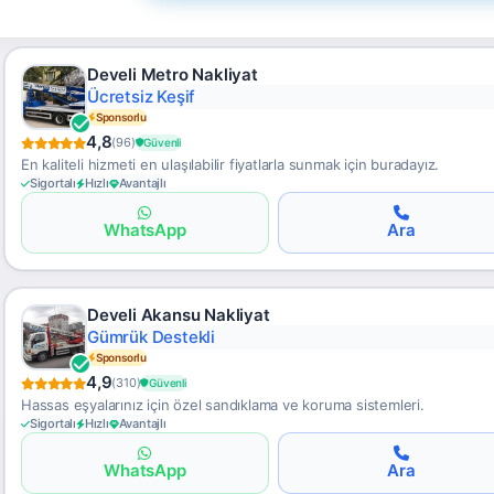
Develi Metro Nakliyat
Teknoloji Destekli
Sponsorlu
4,8
(96)
Güvenli
En kaliteli hizmeti en ulaşılabilir fiyatlarla sunmak için buradayız.
Sigortalı
Hızlı
Avantajlı
WhatsApp
Ara
Develi Akansu Nakliyat
Kapıdan Kapıya
Sponsorlu
4,9
(310)
Güvenli
Hassas eşyalarınız için özel sandıklama ve koruma sistemleri.
Sigortalı
Hızlı
Avantajlı
WhatsApp
Ara