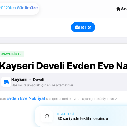
Evden Eve Nakliye
An
2012'den Günümüze
Harita
ONAYLI LISTE
Kayseri Develi Evden Eve Na
Kayseri
•
Develi
Hassas taşımacılık için en iyi alternatifler.
Evden Eve Nakliyat
u an
kategorisindeki en iyi sonuçları görüntülüyorsunuz.
HIZLI TEKLIF
⏱️
30 saniyede teklifin cebinde