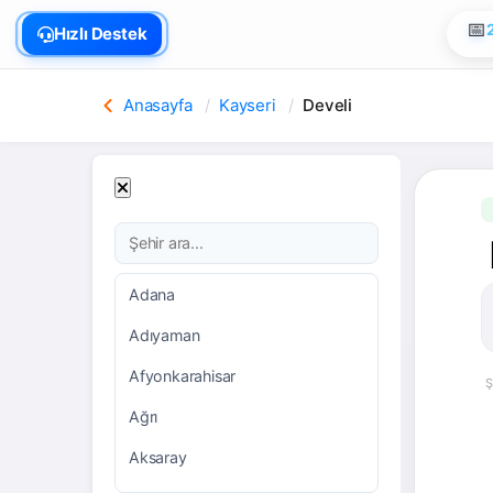
🏠
Hızlı Destek
📅
Anasayfa
Kayseri
Develi
Adana
Adıyaman
Afyonkarahisar
Ş
Ağrı
Aksaray