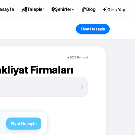
asayfa
Talepler
Şehirler
Blog
Giriş Yap
Fiyat Hesapla
2026 Rehberi
kliyat Firmaları
Fiyat Hesapla