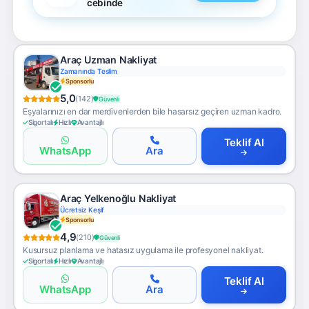
cebinde
Araç Uzman Nakliyat
Zamanında Teslim
Sponsorlu
5,0
(142)
Güvenli
Eşyalarınızı en dar merdivenlerden bile hasarsız geçiren uzman kadro.
Sigortalı
Hızlı
Avantajlı
Teklif Al
WhatsApp
Ara
Araç Yelkenoğlu Nakliyat
Ücretsiz Keşif
Sponsorlu
4,9
(210)
Güvenli
Kusursuz planlama ve hatasız uygulama ile profesyonel nakliyat.
Sigortalı
Hızlı
Avantajlı
Teklif Al
WhatsApp
Ara