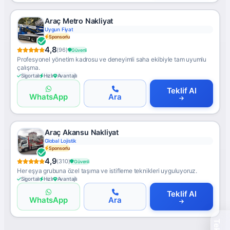
Araç Metro Nakliyat
Uygun Fiyat
Sponsorlu
4,8
(96)
Güvenli
Profesyonel yönetim kadrosu ve deneyimli saha ekibiyle tam uyumlu
çalışma.
Sigortalı
Hızlı
Avantajlı
Teklif Al
WhatsApp
Ara
Araç Akansu Nakliyat
Global Lojistik
Sponsorlu
4,9
(310)
Güvenli
Her eşya grubuna özel taşıma ve istifleme teknikleri uyguluyoruz.
Sigortalı
Hızlı
Avantajlı
Teklif Al
WhatsApp
Ara