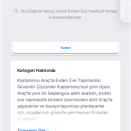
Teklif Topla
Bu bölgede henüz onaylı Evden Eve Nakliyat firması
bulunmamaktadır.
Tanıtım
Kategori Hakkında
Kastamonu Araç'ta Evden Eve Taşımacılık:
Güvenilir Çözümler Kastamonu'nun şirin ilçesi
Araç'ta yeni bir başlangıca adım atarken, evden
eve taşımacılık stresini üzerinizden atın! Araç'ta
yaşayanlar ve buraya taşınmayı planlayanlar
için, eşyalarınızı güvenle yen Hemen firmaları
inceleyin!
Kastamonu Araç Evden
Tamamını Gör