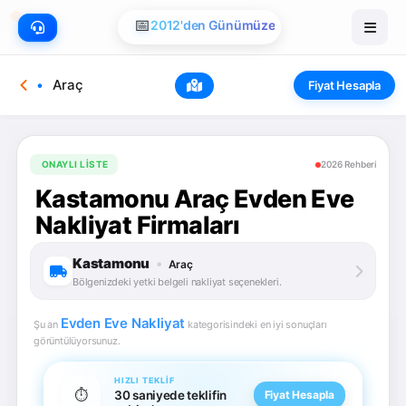
📅
2012'den Günümüze
Araç
Fiyat Hesapla
ONAYLI LISTE
2026 Rehberi
Kastamonu Araç Evden Eve
Nakliyat Firmaları
Kastamonu
•
Araç
Bölgenizdeki yetki belgeli nakliyat seçenekleri.
Evden Eve Nakliyat
Şu an
kategorisindeki en iyi sonuçları
görüntülüyorsunuz.
HIZLI TEKLIF
⏱️
30 saniyede teklifin
Fiyat Hesapla