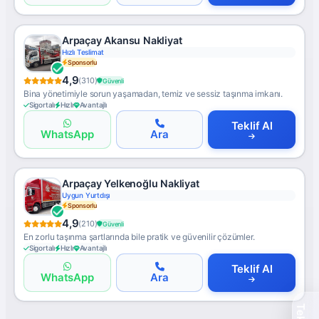
Arpaçay Akansu Nakliyat
Hızlı Teslimat
Sponsorlu
4,9
(310)
Güvenli
Bina yönetimiyle sorun yaşamadan, temiz ve sessiz taşınma imkanı.
Sigortalı
Hızlı
Avantajlı
Teklif Al
WhatsApp
Ara
Arpaçay Yelkenoğlu Nakliyat
Uygun Yurtdışı
Sponsorlu
4,9
(210)
Güvenli
En zorlu taşınma şartlarında bile pratik ve güvenilir çözümler.
Sigortalı
Hızlı
Avantajlı
Teklif Al
WhatsApp
Ara