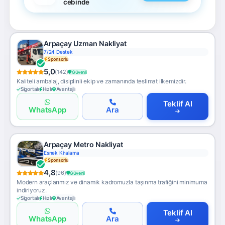
cebinde
Arpaçay Uzman Nakliyat
7/24 Destek
Sponsorlu
5,0
(142)
Güvenli
Kaliteli ambalaj, disiplinli ekip ve zamanında teslimat ilkemizdir.
Sigortalı
Hızlı
Avantajlı
Teklif Al
WhatsApp
Ara
Arpaçay Metro Nakliyat
Esnek Kiralama
Sponsorlu
4,8
(96)
Güvenli
Modern araçlarımız ve dinamik kadromuzla taşınma trafiğini minimuma
indiriyoruz.
Sigortalı
Hızlı
Avantajlı
Teklif Al
WhatsApp
Ara