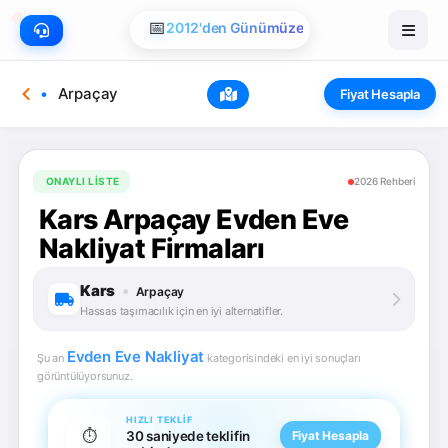
📅
2012'den Günümüze
Arpaçay
Fiyat Hesapla
ONAYLI LISTE
2026 Rehberi
Kars Arpaçay Evden Eve
Nakliyat Firmaları
Kars
•
Arpaçay
Hassas taşımacılık için en iyi alternatifler.
Evden Eve Nakliyat
Şu an
kategorisindeki en iyi sonuçları
görüntülüyorsunuz.
HIZLI TEKLIF
⏱️
30 saniyede teklifin
Fiyat Hesapla