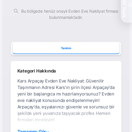
Teklif Topla
Bu bölgede henüz onaylı Evden Eve Nakliyat firması
bulunmamaktadır.
Tanıtım
Kategori Hakkında
Kars Arpaçay Evden Eve Nakliyat: Güvenilir
Taşınmanın Adresi Kars'ın şirin ilçesi Arpaçay'da
yeni bir başlangıca mı hazırlanıyorsunuz? Evden
eve nakliyat konusunda endişelenmeyin!
Arpaçay'da, eşyalarınızı güvenle ve sorunsuz bir
şekilde yeni yuvanıza taşıyacak profes Hemen
firmaları inceleyin!
Kars Arpaçay Evden Eve
Tamamını Gör