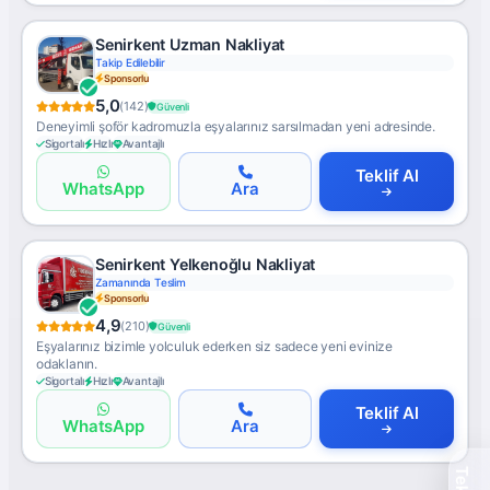
Senirkent Uzman Nakliyat
Ücretsiz Keşif
Sponsorlu
5,0
(142)
Güvenli
Deneyimli şoför kadromuzla eşyalarınız sarsılmadan yeni adresinde.
Sigortalı
Hızlı
Avantajlı
Teklif Al
WhatsApp
Ara
Senirkent Yelkenoğlu Nakliyat
Klimalı Saklama
Sponsorlu
4,9
(210)
Güvenli
Eşyalarınız bizimle yolculuk ederken siz sadece yeni evinize
odaklanın.
Sigortalı
Hızlı
Avantajlı
Teklif Al
WhatsApp
Ara