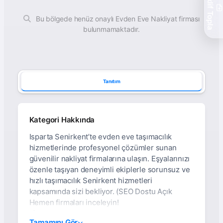
Teklif Topla
Bu bölgede henüz onaylı Evden Eve Nakliyat firması
bulunmamaktadır.
Tanıtım
Kategori Hakkında
Isparta Senirkent’te evden eve taşımacılık
hizmetlerinde profesyonel çözümler sunan
güvenilir nakliyat firmalarına ulaşın. Eşyalarınızı
özenle taşıyan deneyimli ekiplerle sorunsuz ve
hızlı taşımacılık Senirkent hizmetleri
kapsamında sizi bekliyor. (SEO Dostu Açık
Hemen firmaları inceleyin!
İsparta Senirkent Evden
Tamamını Gör