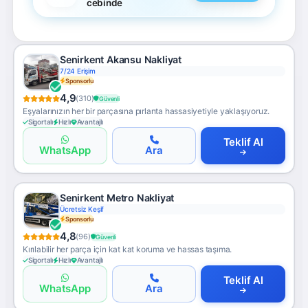
cebinde
Senirkent Akansu Nakliyat
Ücretsiz Keşif
Sponsorlu
4,9
(310)
Güvenli
Eşyalarınızın her bir parçasına pırlanta hassasiyetiyle yaklaşıyoruz.
Sigortalı
Hızlı
Avantajlı
Teklif Al
WhatsApp
Ara
Senirkent Metro Nakliyat
Klimalı Saklama
Sponsorlu
4,8
(96)
Güvenli
Kırılabilir her parça için kat kat koruma ve hassas taşıma.
Sigortalı
Hızlı
Avantajlı
Teklif Al
WhatsApp
Ara