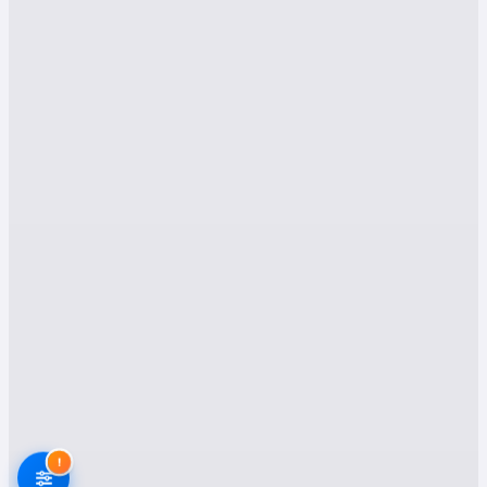
neden bizim platformumuzdaki firmaları tercih
etmeniz gerektiğini anlatıyoruz.
İsparta Senirkent Evden
Eve Nakliyat
Hizmetlerimiz
1. Evden Eve Nakliyat
Ev taşımak, herkes için zorlu bir süreçtir.
Eşyaların dikkatlice paketlenmesi, güvenli bir
şekilde nakledilmesi ve yeni adrese zarar
verilmeden teslim edilmesi gerekir. Senirkent
bölgesinde hizmet veren nakliyat şirketlerimiz;
deneyimli ekip, kaliteli ambalaj malzemeleri ve
profesyonel ekipmanlarla evden eve taşımacılık
hizmeti sunar. Evdeki tüm mobilya ve beyaz
eşyalar, uzman personel tarafından özenle
!
taşınır.