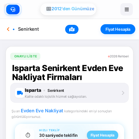
🏠
Evden Eve Nakliye
📅
2012'den Günümüze
Senirkent
Fiyat Hesapla
ONAYLI LISTE
2026 Rehberi
Isparta Senirkent Evden Eve
Nakliyat Firmaları
Isparta
•
Senirkent
Kalite odaklı lojistik hizmet sağlayıcıları.
Evden Eve Nakliyat
Şu an
kategorisindeki en iyi sonuçları
görüntülüyorsunuz.
HIZLI TEKLIF
⏱️
30 saniyede teklifin
Fiyat Hesapla