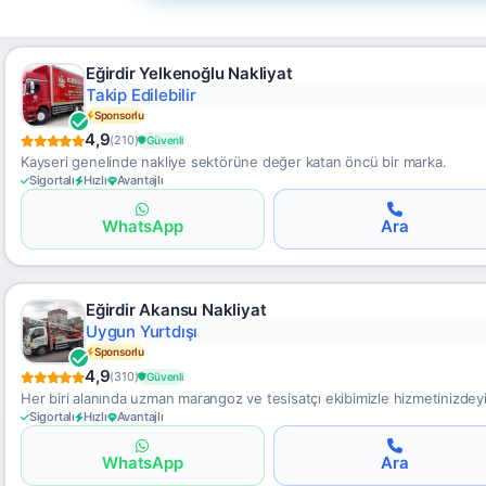
Eğirdir Yelkenoğlu Nakliyat
Şeffaf Fiyat
Sponsorlu
4,9
(210)
Güvenli
Kayseri genelinde nakliye sektörüne değer katan öncü bir marka.
Sigortalı
Hızlı
Avantajlı
WhatsApp
Ara
Eğirdir Akansu Nakliyat
Global Lojistik
Sponsorlu
4,9
(310)
Güvenli
Her biri alanında uzman marangoz ve tesisatçı ekibimizle hizmetinizdeyi
Sigortalı
Hızlı
Avantajlı
WhatsApp
Ara