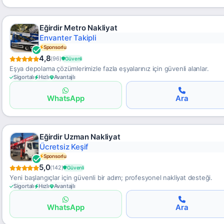
Eğirdir Metro Nakliyat
Şeffaf Fiyat
Sponsorlu
4,8
(96)
Güvenli
Eşya depolama çözümlerimizle fazla eşyalarınız için güvenli alanlar.
Sigortalı
Hızlı
Avantajlı
WhatsApp
Ara
Eğirdir Uzman Nakliyat
Hassas Taşımacılık
Sponsorlu
5,0
(142)
Güvenli
Yeni başlangıçlar için güvenli bir adım; profesyonel nakliyat desteği.
Sigortalı
Hızlı
Avantajlı
WhatsApp
Ara