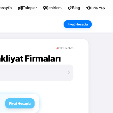
asayfa
Talepler
Şehirler
Blog
Giriş Yap
Fiyat Hesapla
2026 Rehberi
kliyat Firmaları
Fiyat Hesapla