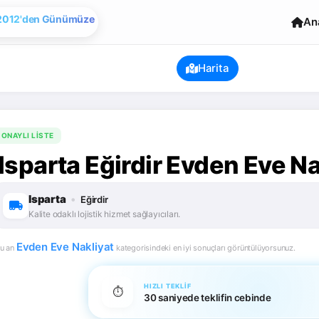
Evden Eve Nakliye
An
2012'den Günümüze
Harita
ONAYLI LISTE
Isparta Eğirdir Evden Eve Na
Isparta
•
Eğirdir
Kalite odaklı lojistik hizmet sağlayıcıları.
Evden Eve Nakliyat
u an
kategorisindeki en iyi sonuçları görüntülüyorsunuz.
HIZLI TEKLIF
⏱️
30 saniyede teklifin cebinde