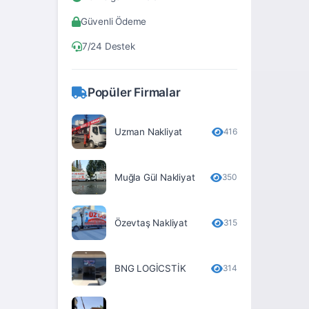
Bitlis
Güvenli Ödeme
Bolu
7/24 Destek
Burdur
Bursa
Popüler Firmalar
Çanakkale
Çankırı
Uzman Nakliyat
416
Çorum
Muğla Gül Nakliyat
350
Denizli
Diyarbakır
Özevtaş Nakliyat
315
Düzce
Edirne
BNG LOGİCSTİK
314
Elâzığ
Erzincan