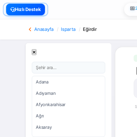
🏠
Hızlı Destek
📅
Anasayfa
Isparta
Eğirdir
Adana
Adıyaman
Afyonkarahisar
Ş
Ağrı
Aksaray