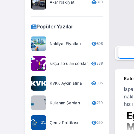
Akar Nakliyat
310
Erzurum
Eskişehir
Popüler Yazılar
Gaziantep
Giresun
Nakliyat Fiyatları
808
Gümüşhane
sıkça sorulan sorular
339
Hakkari
Hatay
Kate
KVKK Aydınlatma
305
Iğdır
Ispa
nakl
Isparta
Kullanım Şartları
270
hızl
İstanbul
E
İzmir
Çerez Politikası
260
M
Kahramanmaraş