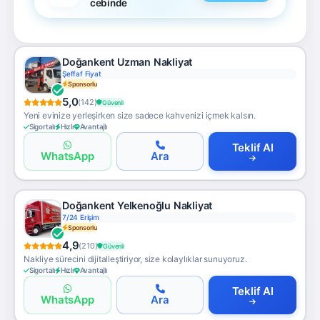
cebinde
Doğankent Uzman Nakliyat
Şeffaf Fiyat
Sponsorlu
5,0
(142)
Güvenli
Yeni evinize yerleşirken size sadece kahvenizi içmek kalsın.
Sigortalı
Hızlı
Avantajlı
Teklif Al
WhatsApp
Ara
Doğankent Yelkenoğlu Nakliyat
7/24 Erişim
Sponsorlu
4,9
(210)
Güvenli
Nakliye sürecini dijitalleştiriyor, size kolaylıklar sunuyoruz.
Sigortalı
Hızlı
Avantajlı
Teklif Al
WhatsApp
Ara