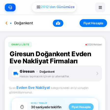
📅
2012'den Günümüze
Doğankent
Fiyat Hesapla
ONAYLI LISTE
2026 Rehberi
Giresun Doğankent Evden
Eve Nakliyat Firmaları
Giresun
•
Doğankent
Hassas taşımacılık için en iyi alternatifler.
Evden Eve Nakliyat
Şu an
kategorisindeki en iyi sonuçları
görüntülüyorsunuz.
HIZLI TEKLIF
⏱️
30 saniyede teklifin
Fiyat Hesapla