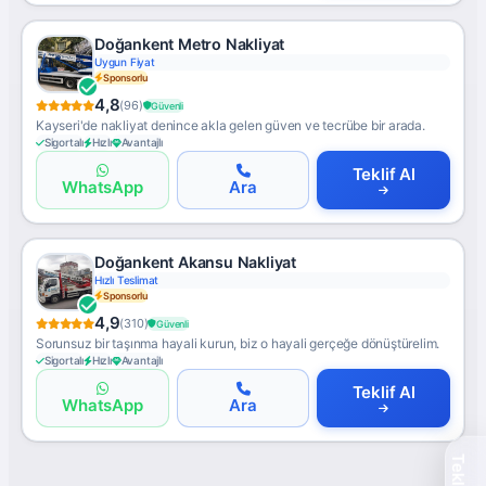
Doğankent Metro Nakliyat
Uygun Fiyat
Sponsorlu
4,8
(96)
Güvenli
Kayseri'de nakliyat denince akla gelen güven ve tecrübe bir arada.
Sigortalı
Hızlı
Avantajlı
Teklif Al
WhatsApp
Ara
Doğankent Akansu Nakliyat
Hızlı Teslimat
Sponsorlu
4,9
(310)
Güvenli
Sorunsuz bir taşınma hayali kurun, biz o hayali gerçeğe dönüştürelim.
Sigortalı
Hızlı
Avantajlı
Teklif Al
WhatsApp
Ara