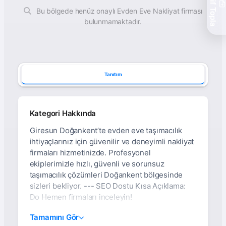
Teklif Topla
Bu bölgede henüz onaylı Evden Eve Nakliyat firması
bulunmamaktadır.
Tanıtım
Kategori Hakkında
Giresun Doğankent’te evden eve taşımacılık
ihtiyaçlarınız için güvenilir ve deneyimli nakliyat
firmaları hizmetinizde. Profesyonel
ekiplerimizle hızlı, güvenli ve sorunsuz
taşımacılık çözümleri Doğankent bölgesinde
sizleri bekliyor. --- SEO Dostu Kısa Açıklama:
Do Hemen firmaları inceleyin!
Giresun Doğankent
Tamamını Gör