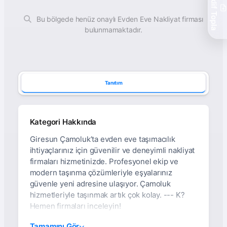
Teklif Topla
Bu bölgede henüz onaylı Evden Eve Nakliyat firması
bulunmamaktadır.
Tanıtım
Kategori Hakkında
Giresun Çamoluk’ta evden eve taşımacılık
ihtiyaçlarınız için güvenilir ve deneyimli nakliyat
firmaları hizmetinizde. Profesyonel ekip ve
modern taşınma çözümleriyle eşyalarınız
güvenle yeni adresine ulaşıyor. Çamoluk
hizmetleriyle taşınmak artık çok kolay. --- K?
Hemen firmaları inceleyin!
Giresun Çamoluk’ta
Tamamını Gör