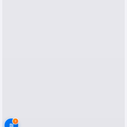
etmeniz gerektiğini ele alacağız.
Giresun Çamoluk Evden
Eve Nakliyat
Hizmetlerimiz
1. Asansörlü Nakliyat
Çamoluk’ta ev veya ofis taşımacılığı sırasında en
çok tercih edilen yöntemlerden biri asansörlü
nakliyat hizmetidir. Özellikle yüksek katlı
binalarda bulunan eşyaların güvenli ve hızlı
taşınması için kullanılan asansörlü sistem, hem
taşıma süresini kısaltır hem de eşyaların zarar
görmesini engeller. Giresun Çamoluk asansörlü
nakliyat firmaları, modern ekipmanlar ile uzman
personeli sayesinde eşyalarınızı titizlikle taşır.
!