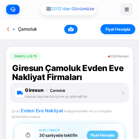
📅
2012'den Günümüze
Çamoluk
Fiyat Hesapla
ONAYLI LISTE
2026 Rehberi
Giresun Çamoluk Evden Eve
Nakliyat Firmaları
Giresun
•
Çamoluk
Hassas taşımacılık için en iyi alternatifler.
Evden Eve Nakliyat
Şu an
kategorisindeki en iyi sonuçları
görüntülüyorsunuz.
HIZLI TEKLIF
⏱️
30 saniyede teklifin
Fiyat Hesapla