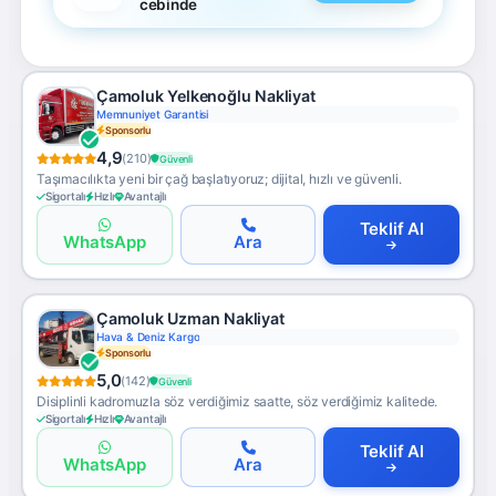
cebinde
Çamoluk Yelkenoğlu Nakliyat
Memnuniyet Garantisi
Sponsorlu
4,9
(210)
Güvenli
Taşımacılıkta yeni bir çağ başlatıyoruz; dijital, hızlı ve güvenli.
Sigortalı
Hızlı
Avantajlı
Teklif Al
WhatsApp
Ara
Çamoluk Uzman Nakliyat
Hava & Deniz Kargo
Sponsorlu
5,0
(142)
Güvenli
Disiplinli kadromuzla söz verdiğimiz saatte, söz verdiğimiz kalitede.
Sigortalı
Hızlı
Avantajlı
Teklif Al
WhatsApp
Ara