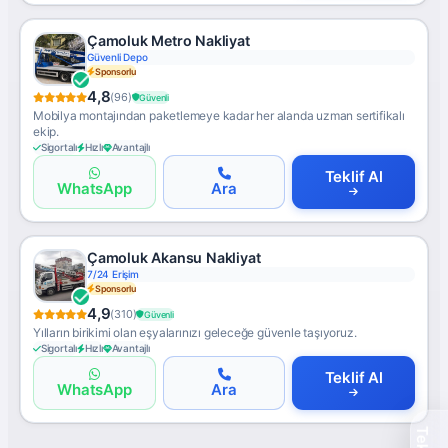
Çamoluk Metro Nakliyat
Güvenli Depo
Sponsorlu
4,8
(96)
Güvenli
Mobilya montajından paketlemeye kadar her alanda uzman sertifikalı
ekip.
Sigortalı
Hızlı
Avantajlı
Teklif Al
WhatsApp
Ara
Çamoluk Akansu Nakliyat
7/24 Erişim
Sponsorlu
4,9
(310)
Güvenli
Yılların birikimi olan eşyalarınızı geleceğe güvenle taşıyoruz.
Sigortalı
Hızlı
Avantajlı
Teklif Al
WhatsApp
Ara