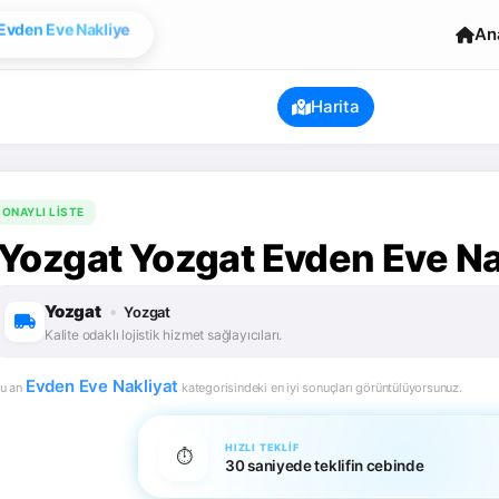
Evden Eve Nakliye
An
Harita
ONAYLI LISTE
Yozgat Yozgat Evden Eve Nak
Yozgat
•
Yozgat
Kalite odaklı lojistik hizmet sağlayıcıları.
Evden Eve Nakliyat
u an
kategorisindeki en iyi sonuçları görüntülüyorsunuz.
HIZLI TEKLIF
⏱️
30 saniyede teklifin cebinde