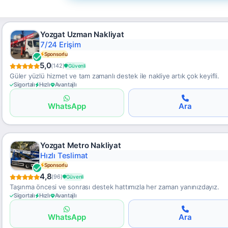
Yozgat Uzman Nakliyat
7/24 Erişim
Sponsorlu
5,0
(142)
Güvenli
Güler yüzlü hizmet ve tam zamanlı destek ile nakliye artık çok keyifli.
Sigortalı
Hızlı
Avantajlı
WhatsApp
Ara
Yozgat Metro Nakliyat
Hızlı Teslimat
Sponsorlu
4,8
(96)
Güvenli
Taşınma öncesi ve sonrası destek hattımızla her zaman yanınızdayız.
Sigortalı
Hızlı
Avantajlı
WhatsApp
Ara