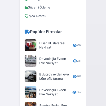
Bitlis
Güvenli Ödeme
Bolu
7/24 Destek
Burdur
Bursa
Popüler Firmalar
Çanakkale
Hisar Uluslararası
Çankırı
292
Nakliyat
Çorum
Devecioğlu Evden
281
Denizli
Eve Nakliyat
Diyarbakır
Bulutsoy evden eve
262
büro ofis taşıma
Düzce
Edirne
Devecioğlu Evden
242
Eve Nakliyat
Elâzığ
Erzincan
Sembol Evden Eve