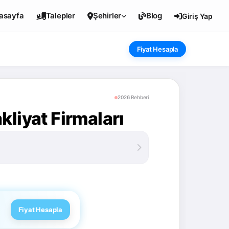
asayfa
Talepler
Şehirler
Blog
Giriş Yap
Fiyat Hesapla
2026 Rehberi
liyat Firmaları
Fiyat Hesapla