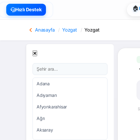
🏠
Hızlı Destek
Anasayfa
Yozgat
Yozgat
Adana
Adıyaman
Afyonkarahisar
Ş
Ağrı
Aksaray