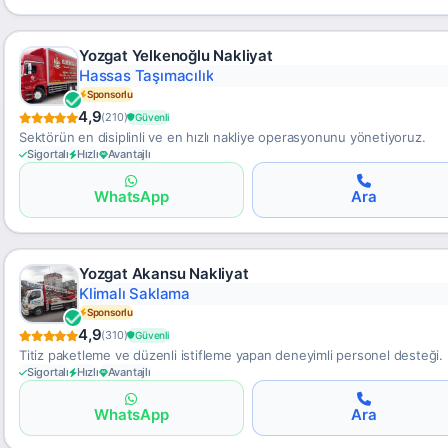
Yozgat Yelkenoğlu Nakliyat
Hassas Taşımacılık
Sponsorlu
4,9
(210)
Güvenli
Sektörün en disiplinli ve en hızlı nakliye operasyonunu yönetiyoruz.
Sigortalı
Hızlı
Avantajlı
WhatsApp
Ara
Yozgat Akansu Nakliyat
Klimalı Saklama
Sponsorlu
4,9
(310)
Güvenli
Titiz paketleme ve düzenli istifleme yapan deneyimli personel desteği.
Sigortalı
Hızlı
Avantajlı
WhatsApp
Ara