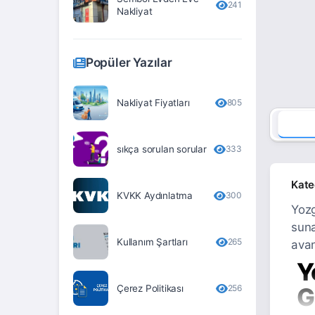
241
Nakliyat
Erzurum
Eskişehir
Popüler Yazılar
Gaziantep
Giresun
Nakliyat Fiyatları
805
Gümüşhane
sıkça sorulan sorular
333
Hakkari
Hatay
Kate
KVKK Aydınlatma
300
Iğdır
Yozg
suna
Isparta
Kullanım Şartları
265
avan
İstanbul
Y
İzmir
Çerez Politikası
256
G
Kahramanmaraş