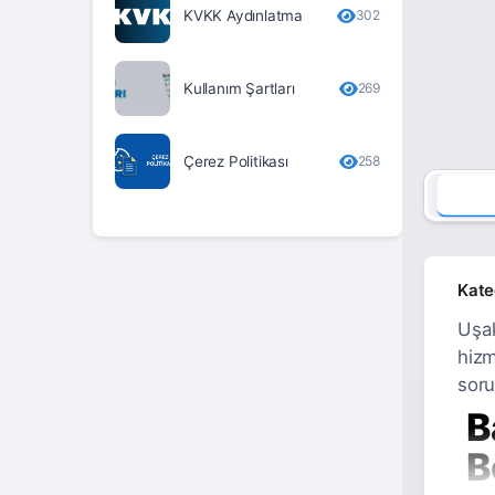
KVKK Aydınlatma
302
Erzurum
Eskişehir
Kullanım Şartları
269
Gaziantep
Giresun
Çerez Politikası
258
Gümüşhane
Hakkari
Hatay
Kate
Iğdır
Uşak
hizm
Isparta
soru
İstanbul
B
İzmir
B
Kahramanmaraş