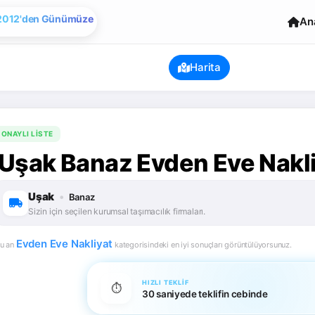
An
2012'den Günümüze

Evden Eve Nakliye
Harita
ONAYLI LISTE
Uşak Banaz Evden Eve Nakli
Uşak
•
Banaz
Sizin için seçilen kurumsal taşımacılık firmaları.
Evden Eve Nakliyat
u an
kategorisindeki en iyi sonuçları görüntülüyorsunuz.
HIZLI TEKLIF
⏱️
30 saniyede teklifin cebinde