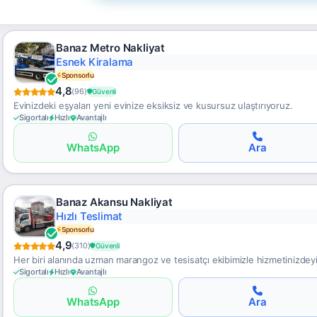
Banaz Metro Nakliyat
Esnek Kiralama
Sponsorlu
4,8
(96)
Güvenli
Evinizdeki eşyaları yeni evinize eksiksiz ve kusursuz ulaştırıyoruz.
Sigortalı
Hızlı
Avantajlı
WhatsApp
Ara
Banaz Akansu Nakliyat
Hızlı Teslimat
Sponsorlu
4,9
(310)
Güvenli
Her biri alanında uzman marangoz ve tesisatçı ekibimizle hizmetinizdeyi
Sigortalı
Hızlı
Avantajlı
WhatsApp
Ara