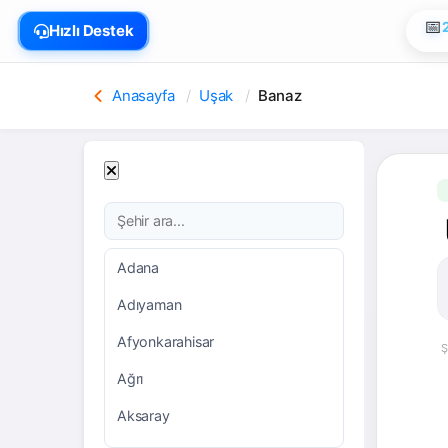
📅
Hızlı Destek

Anasayfa
Uşak
Banaz
Adana
Adıyaman
Afyonkarahisar
Ş
Ağrı
Aksaray