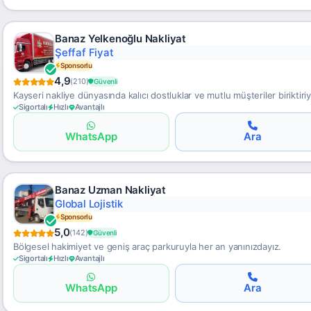
Banaz Yelkenoğlu Nakliyat
Şeffaf Fiyat
Sponsorlu
4,9
(210)
Güvenli
Kayseri nakliye dünyasında kalıcı dostluklar ve mutlu müşteriler biriktiri
Sigortalı
Hızlı
Avantajlı
WhatsApp
Ara
Banaz Uzman Nakliyat
Global Lojistik
Sponsorlu
5,0
(142)
Güvenli
Bölgesel hakimiyet ve geniş araç parkuruyla her an yanınızdayız.
Sigortalı
Hızlı
Avantajlı
WhatsApp
Ara