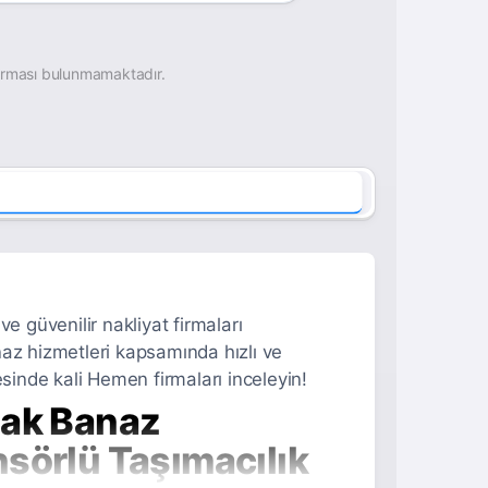
irması bulunmamaktadır.
e güvenilir nakliyat firmaları
anaz hizmetleri kapsamında hızlı ve
inde kali Hemen firmaları inceleyin!
şak Banaz
sörlü Taşımacılık