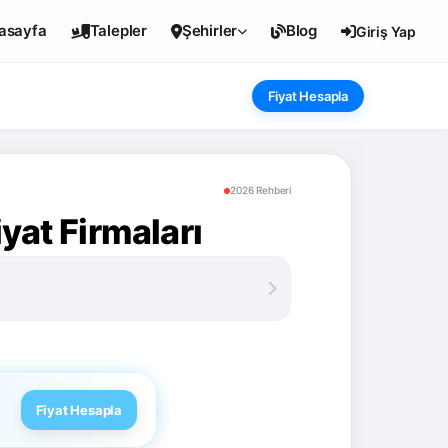
asayfa
Talepler
Şehirler
Blog
Giriş Yap
Fiyat Hesapla
2026 Rehberi
yat Firmaları
Fiyat Hesapla